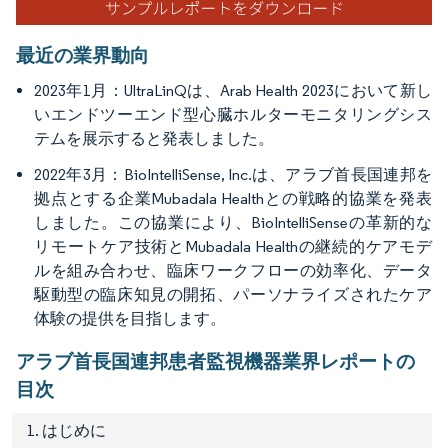
最近の業界動向
2023年1月：UltraLinQは、Arab Health 2023において新し
いエンドツーエンド型心臓ホルターモニタリングシス
テムを展示すると発表しました。
2022年3月：BioIntelliSense, Inc.は、アラブ首長国連邦を
拠点とする企業Mubadala Healthとの戦略的協業を発表
しました。この協業により、BioIntelliSenseの革新的な
リモートケア技術とMubadala Healthの継続的ケアモデ
ルを組み合わせ、臨床ワークフローの効率化、データ
駆動型の臨床知見の開拓、パーソナライズされたケア
体験の提供を目指します。
アラブ首長国連邦患者監視機器業界レポートの
目次
1. はじめに