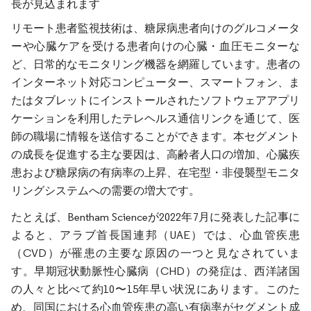
長が見込まれます
リモート患者監視技術は、糖尿病患者向けのグルコメータ
ーや心臓ケアを受ける患者向けの心臓・血圧モニターな
ど、日常的なモニタリング機器を網羅しています。患者の
インターネット対応コンピューター、スマートフォン、ま
たはタブレットにインストールされたソフトウェアアプリ
ケーションを利用したテレヘルス通信リンクを通じて、医
師の職場に情報を送信することができます。本セグメント
の成長を促進する主な要因は、高齢者人口の増加、心臓疾
患および糖尿病の有病率の上昇、在宅型・非侵襲型モニタ
リングシステムへの需要の増大です。
たとえば、Bentham Scienceが2022年7月に発表した記事に
よると、アラブ首長国連邦（UAE）では、心血管疾患
（CVD）が罹患の主要な原因の一つと見なされていま
す。早期冠状動脈性心臓病（CHD）の発症は、西洋諸国
の人々と比べて約10〜15年早い状況にあります。このた
め、同国における心血管疾患の高い有病率がセグメント成