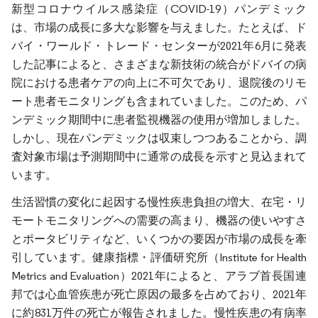
新型コロナウイルス感染症（COVID-19）パンデミック
は、市場の成長に多大な影響を与えました。たとえば、ド
バイ・ワールド・トレード・センターが2021年6月に発表
した記事によると、さまざまな新技術の統合がドバイの病
院における患者ケアの向上に不可欠であり、退院後のリモ
ート患者モニタリングも含まれていました。このため、パ
ンデミック期間中に患者監視機器の使用が増加しました。
しかし、現在パンデミックは収束しつつあることから、調
査対象市場は予測期間中に通常の成長を示すと見込まれて
います。
生活習慣の変化に起因する慢性疾患負担の増大、在宅・リ
モートモニタリングへの需要の高まり、機器の使いやすさ
とポータビリティなど、いくつかの要因が市場の成長を牽
引しています。健康指標・評価研究所（Institute for Health
Metrics and Evaluation）2021年によると、アラブ首長国連
邦では心血管疾患が死亡原因の最多を占めており、2021年
に約831万件の死亡が報告されました。慢性疾患の有病率