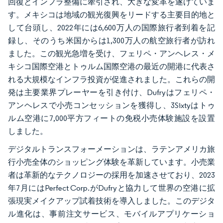
回復とインフラ整備に牽引され、大きな変革を遂げていま
す。メキシコは地域の観光復興をリードする主要目的地と
して台頭し、2022年には6,600万人の国際旅行者到着を記
録し、そのうち米国からは1,300万人の航空旅行者が訪れ
ました。この観光急増を受け、フェリペ・アンヘレス・メ
キシコ国際空港とトゥルム国際空港の最近の開港に代表さ
れる大規模なインフラ投資が促進されました。これらの開
発は主要業界プレーヤーを引き付け、Dufryはフェリペ・
アンヘレスで小売コンセッションを獲得し、3Sixtyはトゥ
ルム空港に7,000平方フィートの免税小売体験施設を設置
しました。
デジタルトランスフォーメーションは、ラテンアメリカ旅
行小売全体のショッピング体験を革新しています。小売業
者は革新的なテクノロジーの採用を加速させており、2023
年7月にはPerfect Corp.がDufryと協力して世界の空港に拡
張現実メイクアップ試着技術を導入しました。このデジタ
ル進化は、事前注文サービス、モバイルアプリケーショ