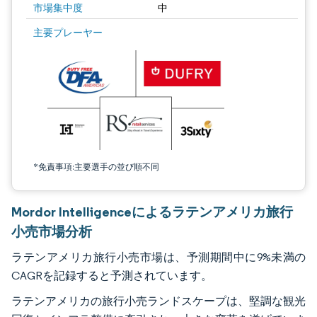
市場集中度
中
画像 © Mordor Intelligence。再利用にはCC BY 4.0の表示が必要です。
主要プレーヤー
*免責事項:主要選手の並び順不同
Mordor Intelligenceによるラテンアメリカ旅行
小売市場分析
ラテンアメリカ旅行小売市場は、予測期間中に9%未満の
CAGRを記録すると予測されています。
ラテンアメリカの旅行小売ランドスケープは、堅調な観光