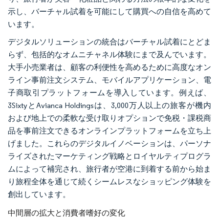
示し、バーチャル試着を可能にして購買への自信を高めて
います。
デジタルソリューションの統合はバーチャル試着にとどま
らず、包括的なオムニチャネル体験にまで及んでいます。
大手小売業者は、顧客の利便性を高めるために高度なオン
ライン事前注文システム、モバイルアプリケーション、電
子商取引プラットフォームを導入しています。例えば、
3SixtyとAvianca Holdingsは、3,000万人以上の旅客が機内
および地上での柔軟な受け取りオプションで免税・課税商
品を事前注文できるオンラインプラットフォームを立ち上
げました。これらのデジタルイノベーションは、パーソナ
ライズされたマーケティング戦略とロイヤルティプログラ
ムによって補完され、旅行者が空港に到着する前から始ま
り旅程全体を通じて続くシームレスなショッピング体験を
創出しています。
中間層の拡大と消費者嗜好の変化