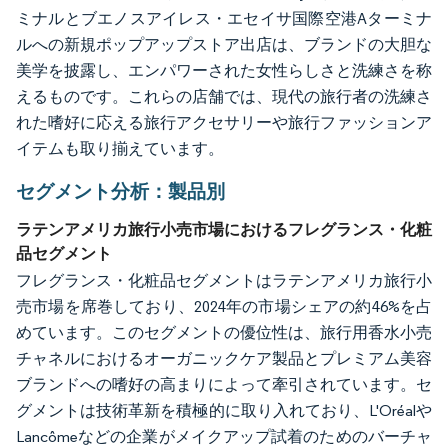
ミナルとブエノスアイレス・エセイサ国際空港Aターミナ
ルへの新規ポップアップストア出店は、ブランドの大胆な
美学を披露し、エンパワーされた女性らしさと洗練さを称
えるものです。これらの店舗では、現代の旅行者の洗練さ
れた嗜好に応える旅行アクセサリーや旅行ファッションア
イテムも取り揃えています。
セグメント分析：製品別
ラテンアメリカ旅行小売市場におけるフレグランス・化粧
品セグメント
フレグランス・化粧品セグメントはラテンアメリカ旅行小
売市場を席巻しており、2024年の市場シェアの約46%を占
めています。このセグメントの優位性は、旅行用香水小売
チャネルにおけるオーガニックケア製品とプレミアム美容
ブランドへの嗜好の高まりによって牽引されています。セ
グメントは技術革新を積極的に取り入れており、L'Oréalや
Lancômeなどの企業がメイクアップ試着のためのバーチャ