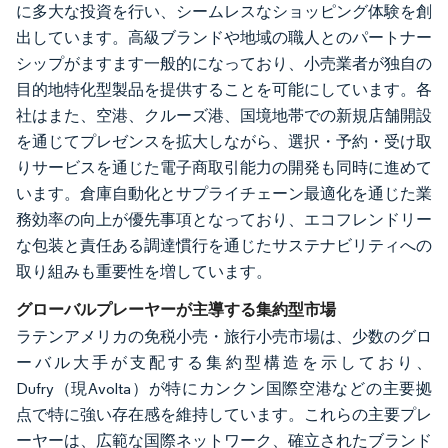
に多大な投資を行い、シームレスなショッピング体験を創
出しています。高級ブランドや地域の職人とのパートナー
シップがますます一般的になっており、小売業者が独自の
目的地特化型製品を提供することを可能にしています。各
社はまた、空港、クルーズ港、国境地帯での新規店舗開設
を通じてプレゼンスを拡大しながら、選択・予約・受け取
りサービスを通じた電子商取引能力の開発も同時に進めて
います。倉庫自動化とサプライチェーン最適化を通じた業
務効率の向上が優先事項となっており、エコフレンドリー
な包装と責任ある調達慣行を通じたサステナビリティへの
取り組みも重要性を増しています。
グローバルプレーヤーが主導する集約型市場
ラテンアメリカの免税小売・旅行小売市場は、少数のグロ
ーバル大手が支配する集約型構造を示しており、
Dufry（現Avolta）が特にカンクン国際空港などの主要拠
点で特に強い存在感を維持しています。これらの主要プレ
ーヤーは、広範な国際ネットワーク、確立されたブランド