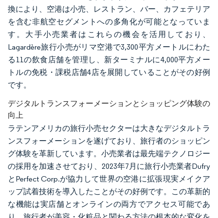
換により、空港は小売、レストラン、バー、カフェテリア
を含む非航空セグメントへの多角化が可能となっていま
す。大手小売業者はこれらの機会を活用しており、
Lagardère旅行小売がリマ空港で3,300平方メートルにわた
る11の飲食店舗を管理し、新ターミナルに4,000平方メー
トルの免税・課税店舗4店を展開していることがその好例
です。
デジタルトランスフォーメーションとショッピング体験の
向上
ラテンアメリカの旅行小売セクターは大きなデジタルトラ
ンスフォーメーションを遂げており、旅行者のショッピン
グ体験を革新しています。小売業者は最先端テクノロジー
の採用を加速させており、2023年7月に旅行小売業者Dufry
とPerfect Corp.が協力して世界の空港に拡張現実メイクア
ップ試着技術を導入したことがその好例です。この革新的
な機能は実店舗とオンラインの両方でアクセス可能であ
り、旅行者が美容・化粧品と関わる方法の根本的な変化を