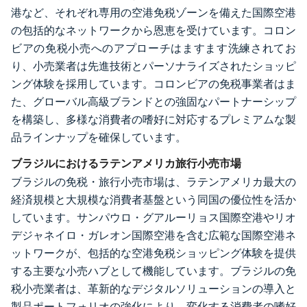
港など、それぞれ専用の空港免税ゾーンを備えた国際空港
の包括的なネットワークから恩恵を受けています。コロン
ビアの免税小売へのアプローチはますます洗練されてお
り、小売業者は先進技術とパーソナライズされたショッピ
ング体験を採用しています。コロンビアの免税事業者はま
た、グローバル高級ブランドとの強固なパートナーシップ
を構築し、多様な消費者の嗜好に対応するプレミアムな製
品ラインナップを確保しています。
ブラジルにおけるラテンアメリカ旅行小売市場
ブラジルの免税・旅行小売市場は、ラテンアメリカ最大の
経済規模と大規模な消費者基盤という同国の優位性を活か
しています。サンパウロ・グアルーリョス国際空港やリオ
デジャネイロ・ガレオン国際空港を含む広範な国際空港ネ
ットワークが、包括的な空港免税ショッピング体験を提供
する主要な小売ハブとして機能しています。ブラジルの免
税小売業者は、革新的なデジタルソリューションの導入と
製品ポートフォリオの強化により、変化する消費者の嗜好