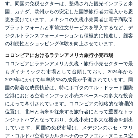
す。同国の免税セクターは、整備された観光インフラと米
国、カナダ、欧州からの安定した国際旅行者の流入から恩
恵を受けています。メキシコの免税小売業者は電子商取引
プラットフォームと事前注文サービスを導入するなど、デ
ジタルトランスフォーメーションも積極的に推進し、顧客
の利便性とショッピング体験を向上させています。
コロンビアにおけるラテンアメリカ旅行小売市場
コロンビアはラテンアメリカ免税・旅行小売セクターで最
もダイナミックな市場として台頭しており、2024年から
2029年にかけて年率約9%の成長が予測されています。同
国の顕著な成長軌跡は、特にボゴタのエル・ドラード国際
空港における空港インフラと小売スペースへの多大な投資
によって牽引されています。コロンビアの戦略的な地理的
位置は、北米と南米を往来する旅行者にとって重要なトラ
ンジットハブとなっており、免税小売に多大な機会を創出
しています。同国の免税市場は、メデジンのホセ・マリ
ア・コルドバ空港やカルタヘナのラファエル・ヌニェス空