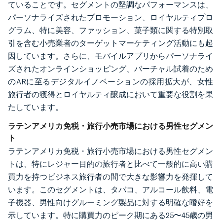
ていることです。セグメントの堅調なパフォーマンスは、
パーソナライズされたプロモーション、ロイヤルティプロ
グラム、特に美容、ファッション、菓子類に関する特別取
引を含む小売業者のターゲットマーケティング活動にも起
因しています。さらに、モバイルアプリからパーソナライ
ズされたオンラインショッピング、バーチャル試着のため
のARに至るデジタルイノベーションの採用拡大が、女性
旅行者の獲得とロイヤルティ醸成において重要な役割を果
たしています。
ラテンアメリカ免税・旅行小売市場における男性セグメン
ト
ラテンアメリカ免税・旅行小売市場における男性セグメン
トは、特にレジャー目的の旅行者と比べて一般的に高い購
買力を持つビジネス旅行者の間で大きな影響力を発揮して
います。このセグメントは、タバコ、アルコール飲料、電
子機器、男性向けグルーミング製品に対する明確な嗜好を
示しています。特に購買力のピーク期にある25〜45歳の男