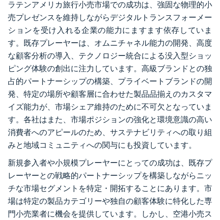
ラテンアメリカ旅行小売市場での成功は、強固な物理的小
売プレゼンスを維持しながらデジタルトランスフォーメー
ションを受け入れる企業の能力にますます依存していま
す。既存プレーヤーは、オムニチャネル能力の開発、高度
な顧客分析の導入、テクノロジー統合による没入型ショッ
ピング体験の創出に注力しています。高級ブランドとの独
占的パートナーシップの構築、プライベートブランドの開
発、特定の場所や顧客層に合わせた製品品揃えのカスタマ
イズ能力が、市場シェア維持のために不可欠となっていま
す。各社はまた、市場ポジションの強化と環境意識の高い
消費者へのアピールのため、サステナビリティへの取り組
みと地域コミュニティへの関与にも投資しています。
新規参入者や小規模プレーヤーにとっての成功は、既存プ
レーヤーとの戦略的パートナーシップを構築しながらニッ
チな市場セグメントを特定・開拓することにあります。市
場は特定の製品カテゴリーや独自の顧客体験に特化した専
門小売業者に機会を提供しています。しかし、空港小売ス