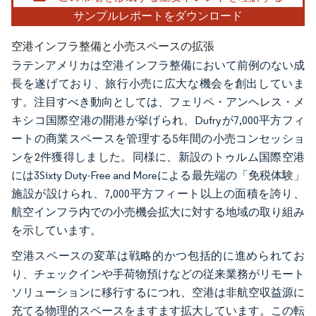
サンプルレポートをダウンロード
空港インフラ整備と小売スペースの拡張
ラテンアメリカは空港インフラ整備において前例のない成
長を遂げており、旅行小売に広大な機会を創出していま
す。注目すべき動向としては、フェリペ・アンヘレス・メ
キシコ国際空港の開港が挙げられ、Dufryが7,000平方フィ
ートの商業スペースを管理する5年間の小売コンセッショ
ンを2件獲得しました。同様に、新設のトゥルム国際空港
には3Sixty Duty-Free and Moreによる最先端の「免税体験」
施設が設けられ、7,000平方フィート以上の面積を誇り、
航空インフラ内での小売機会拡大に対する地域の取り組み
を示しています。
空港スペースの変革は戦略的かつ包括的に進められてお
り、チェックインや手荷物預けなどの従来業務がリモート
ソリューションに移行するにつれ、空港は非航空収益源に
充てる物理的スペースをますます拡大しています。この転