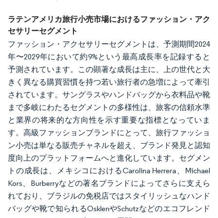
画像 © Mordor Intelligence。再利用にはCC BY 4.0の表示が必要です。
ラテンアメリカ旅行小売市場におけるファッション・アク
セサリーセグメント
ファッション・アクセサリーセグメントは、予測期間2024
年〜2029年において約9%という最高成長率を記録すると
予測されています。この顕著な成長は主に、上の世代と大
きく異なる購買習慣を持つ若い旅行者の急増によって牽引
されています。サングラスやハンドバッグから衣料品や靴
まで多岐にわたるセグメントの多様性は、旅客の信頼水準
と業界の将来的な方向性を示す重要な指標となっていま
す。高級ファッションブランドにとって、旅行ファッショ
ン小売は単なる販売チャネルを超え、ブランド発見と認知
度向上のプラットフォームへと進化しています。セグメン
トの成長は、メキシコにおけるCarolina Herrera、Michael
Kors、Burberryなどの著名ブランドによってさらに支えら
れており、ブラジルの免税店ではスタイリッシュなハンド
バッグや靴で知られるOsklenやSchutzなどのエコフレンド