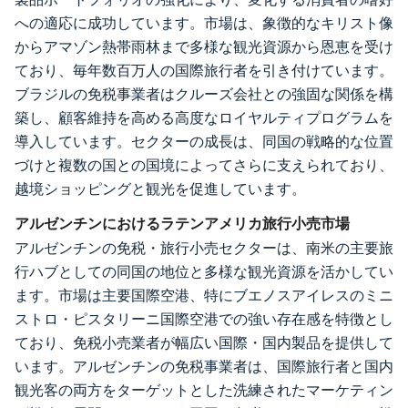
への適応に成功しています。市場は、象徴的なキリスト像
からアマゾン熱帯雨林まで多様な観光資源から恩恵を受け
ており、毎年数百万人の国際旅行者を引き付けています。
ブラジルの免税事業者はクルーズ会社との強固な関係を構
築し、顧客維持を高める高度なロイヤルティプログラムを
導入しています。セクターの成長は、同国の戦略的な位置
づけと複数の国との国境によってさらに支えられており、
越境ショッピングと観光を促進しています。
アルゼンチンにおけるラテンアメリカ旅行小売市場
アルゼンチンの免税・旅行小売セクターは、南米の主要旅
行ハブとしての同国の地位と多様な観光資源を活かしてい
ます。市場は主要国際空港、特にブエノスアイレスのミニ
ストロ・ピスタリーニ国際空港での強い存在感を特徴とし
ており、免税小売業者が幅広い国際・国内製品を提供して
います。アルゼンチンの免税事業者は、国際旅行者と国内
観光客の両方をターゲットとした洗練されたマーケティン