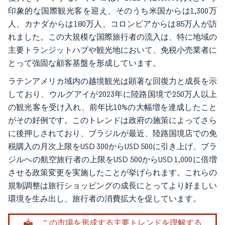
印象的な国際観光客を迎え、そのうち米国からは1,300万
人、カナダからは180万人、コロンビアからは85万人が訪
れました。この大規模な国際旅行者の流入は、特に地域の
主要トランジットハブや観光地において、免税小売業者に
とって強固な顧客基盤を形成しています。
ラテンアメリカ域内の越境観光は顕著な回復力と成長を示
しており、ウルグアイが2023年に陸路国境で250万人以上
の観光客を受け入れ、前年比10%の大幅増を達成したこと
がその好例です。このトレンドは政府の施策によってさら
に後押しされており、ブラジルが最近、陸路国境店での免
税購入の月次上限をUSD 300からUSD 500に引き上げ、ブラ
ジルへの航空旅行者の上限をUSD 500からUSD 1,000に倍増
させる政策変更を実施したことが挙げられます。これらの
規制調整は旅行ショッピングの成長にとってより好ましい
環境を生み出し、旅行者の消費拡大を促しています。
この市場を形成する主要トレンドを理解する