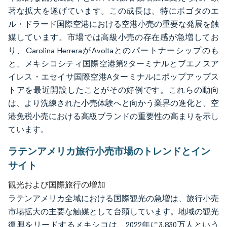
著な拡大を遂げています。この成長は、特にボゴタのエ
ル・ドラード国際空港における空港小売の重要な発展を触
媒しています。市場では高級小売の存在感が急増してお
り、Carolina HerreraがAvoltaとのパートナーシップのも
と、メキシコシティ国際空港第2ターミナルとブエノスア
イレス・エセイサ国際空港Aターミナルにポップアップス
トアを最近開設したことがその好例です。これらの動向
は、より洗練された小売体験へと向かう業界の進化と、空
港免税小売における高級ブランドの重要性の高まりを示し
ています。
ラテンアメリカ旅行小売市場のトレンドとイン
サイト
観光および国際旅行の増加
ラテンアメリカ全域における国際観光の急増は、旅行小売
市場拡大の主要な触媒として台頭しています。地域の観光
復興をリードするメキシコは、2022年に3,830万人という