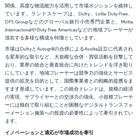
関係、高度な物流能力を活用して市場ポジションを維持し
ています。ランドスケープは、Dufry、Lotte Duty-Free、
DFS Groupなどのグローバル旅行小売専門企業と、Motta
InternacionalやDuty Free Americasなどの地域プレーヤーが
混在する多様な構成を特徴としています。
市場はDufryとAutogrillの合併によるAvolta設立に代表され
る変革的な取引など、大規模な合併・買収活動を目撃して
おり、業界の統合と垂直統合に向けたトレンドを浮き彫り
にしています。地域プレーヤーは競争力の強化とサービス
提供の拡充を目的として、国際事業者との戦略的提携をま
すます形成しています。この統合トレンドは、規模の経済
の実現、サプライヤーとの交渉力の強化、小規模プレーヤ
ーには独自で取り組むことが困難なデジタルトランスフォ
ーメーション施策への投資の必要性によって牽引されてい
ます。
イノベーションと適応が市場成功を牽引