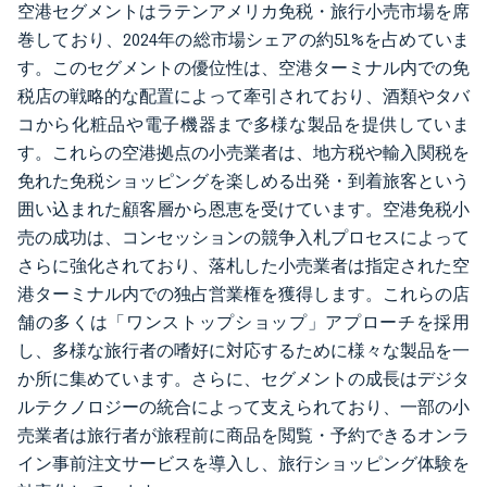
空港セグメントはラテンアメリカ免税・旅行小売市場を席
巻しており、2024年の総市場シェアの約51%を占めていま
す。このセグメントの優位性は、空港ターミナル内での免
税店の戦略的な配置によって牽引されており、酒類やタバ
コから化粧品や電子機器まで多様な製品を提供していま
す。これらの空港拠点の小売業者は、地方税や輸入関税を
免れた免税ショッピングを楽しめる出発・到着旅客という
囲い込まれた顧客層から恩恵を受けています。空港免税小
売の成功は、コンセッションの競争入札プロセスによって
さらに強化されており、落札した小売業者は指定された空
港ターミナル内での独占営業権を獲得します。これらの店
舗の多くは「ワンストップショップ」アプローチを採用
し、多様な旅行者の嗜好に対応するために様々な製品を一
か所に集めています。さらに、セグメントの成長はデジタ
ルテクノロジーの統合によって支えられており、一部の小
売業者は旅行者が旅程前に商品を閲覧・予約できるオンラ
イン事前注文サービスを導入し、旅行ショッピング体験を