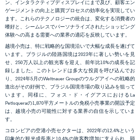
ン、インタラクティブディスプレイにまで及び、顧客エン
ゲージメントの向上と購買プロセスの効率化を実現してい
ます。これらのテクノロジーの統合は、変化する消費者の
嗜好と、シームレスでパーソナライズされたショッピング
体験への高まる需要への業界の適応を反映しています。
越境小売は、特に戦略的な国境沿いで大幅な成長を遂げて
います。ブラジルの陸路国境は2023年に著しい勢いを見
せ、250万人以上の観光客を迎え、前年比10%の成長を記
録しました。このトレンドは多大な投資を呼び込んでお
り、2024年5月のWeitnauer Groupのウルグアイへの戦略的
進出がその好例で、ブラジル国境市場の取り込みを狙って
います。同様に、フォス・ド・イグアスにおけるLa
Petisqueraの1,870平方メートルの免税小売事業の開設予定
は、越境小売の可能性に対する業界の自信を示していま
す。
コロンビアの空港小売セクターは、2022年の12.4%という
印象的な観光成長率と10.4%の旅客数増加に支えられ、顕