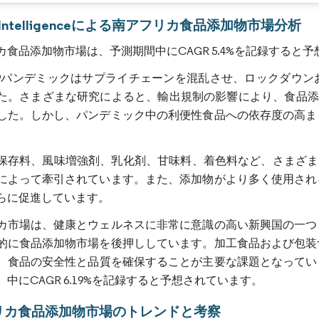
画像 © Mordor Intelligence。再利用にはCC BY 4.0の表示が必要です。
r Intelligenceによる南アフリカ食品添加物市場分析
カ食品添加物市場は、予測期間中にCAGR 5.4%を記録すると
D-19パンデミックはサプライチェーンを混乱させ、ロックダ
た。さまざまな研究によると、輸出規制の影響により、食品添
した。しかし、パンデミック中の利便性食品への依存度の高ま
保存料、風味増強剤、乳化剤、甘味料、着色料など、さまざま
によって牽引されています。また、添加物がより多く使用され
らに促進しています。
カ市場は、健康とウェルネスに非常に意識の高い新興国の一つ
的に食品添加物市場を後押ししています。加工食品および包装
、食品の安全性と品質を確保することが主要な課題となっていま
年）中にCAGR 6.19%を記録すると予想されています。
リカ食品添加物市場のトレンドと考察