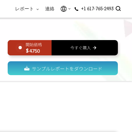
レポート
連絡
+1 617-765-2493
4750