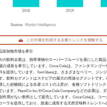
rdor Intelligence。再利用にはCC BY 4.0の表示が必要です。
品添加物市場を牽引
カの飲料企業は、熱帯果物やスーパーフルーツを基にした製品
場の成長を牽引しています。Coca-Colaは、ファンタマン
料を提供しています。Toni Glassは、さまざまなベリー、
す。飲料セグメントはステビアの最大の用途セグメントです。
課した砂糖税による生産コストの上昇が、各種ソフトドリンク
います。PepsiCo Inc.やCoca-Cola Companyな
副作用がない飲料として販売しています。Coca-Colaは、
コーラを提供しており、急速に成長する天然甘味料トレンドへのCo