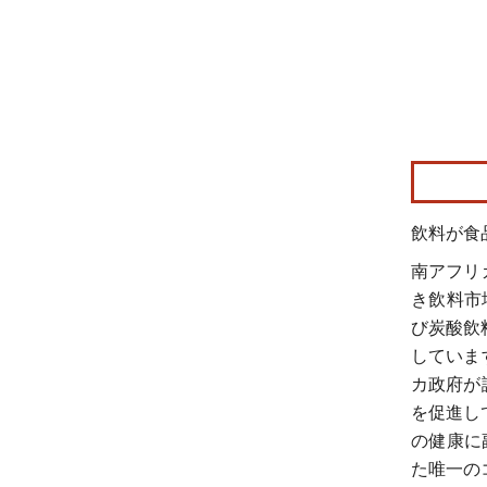
画像 © Mo
飲料が食
南アフリ
き飲料市
び炭酸飲
していま
カ政府が
を促進して
の健康に
た唯一の