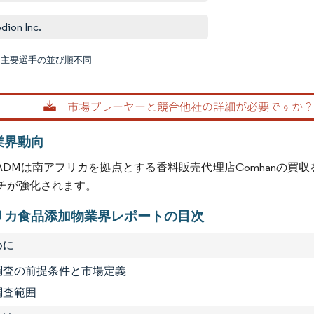
edion Inc.
:主要選手の並び順不同
画像 © M
業界動向
年、ADMは南アフリカを拠点とする香料販売代理店Comhanの
チが強化されます。
リカ食品添加物業界レポートの目次
めに
1 調査の前提条件と市場定義
 調査範囲