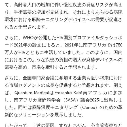
て、高齢者人口の増加に伴い慢性疾患の発症リスクが高ま
り、手術需要の増加が見込まれ、それによりあらゆる病院
環境における麻酔モニタリングデバイスへの需要が促進さ
れると予想されます。
さらに、WHOが公開したHIV国別プロファイルダッシュボ
ード2021年の論文によると、2021年に南アフリカでは750
万人がHIVとともに生活していました。このように、国内
におけるこのような疾患の負担の増大が麻酔デバイスへの
需要を高め、市場を牽引すると予想されます。
さらに、全国専門家会議に参加する企業も近い将来におけ
る市場セグメントの成長を促進すると予想されます。例え
ば、Quantum MedicalはFresenius Kabi南アフリカに参加
し、南アフリカ麻酔科学会（SASA）議会2023に出席しま
した。同社は麻酔深度モニタリング（Conox）のための革
新的なソリューションを展示しました。
したがって、上述の要因、すなわちがん、心血管疾患など