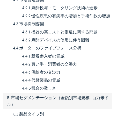
4.2.1 麻酔投与・モニタリング技術の進歩
4.2.2 慢性疾患の有病率の増加と手術件数の増加
4.3 市場抑制要因
4.3.1 機器の高コストと償還に関する問題
4.3.2 麻酔デバイスの使用に伴う困難
4.4 ポーターのファイブフォース分析
4.4.1 新規参入者の脅威
4.4.2 買い手・消費者の交渉力
4.4.3 供給者の交渉力
4.4.4 代替製品の脅威
4.4.5 競合の激しさ
5. 市場セグメンテーション（金額別市場規模 - 百万米ド
ル）
5.1 製品タイプ別