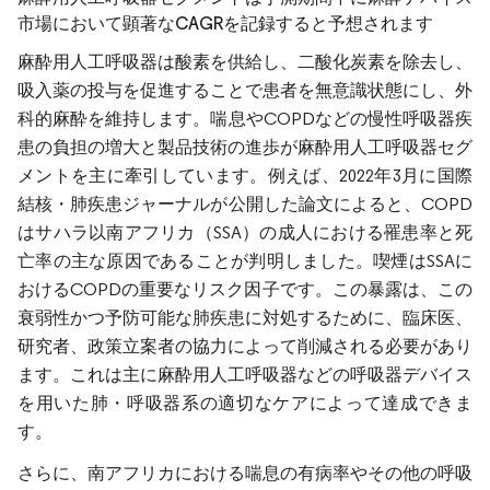
市場において顕著なCAGRを記録すると予想されます
麻酔用人工呼吸器は酸素を供給し、二酸化炭素を除去し、
吸入薬の投与を促進することで患者を無意識状態にし、外
科的麻酔を維持します。喘息やCOPDなどの慢性呼吸器疾
患の負担の増大と製品技術の進歩が麻酔用人工呼吸器セグ
メントを主に牽引しています。例えば、2022年3月に国際
結核・肺疾患ジャーナルが公開した論文によると、COPD
はサハラ以南アフリカ（SSA）の成人における罹患率と死
亡率の主な原因であることが判明しました。喫煙はSSAに
おけるCOPDの重要なリスク因子です。この暴露は、この
衰弱性かつ予防可能な肺疾患に対処するために、臨床医、
研究者、政策立案者の協力によって削減される必要があり
ます。これは主に麻酔用人工呼吸器などの呼吸器デバイス
を用いた肺・呼吸器系の適切なケアによって達成できま
す。
さらに、南アフリカにおける喘息の有病率やその他の呼吸