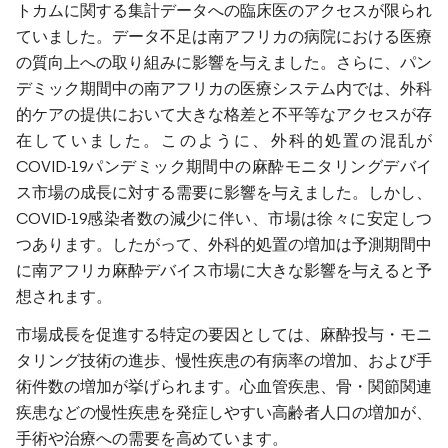
トカムに関する集計データへの臨床医のアクセスが限られ
ていました。データ不足は南アフリカの病院における医療
の質向上への取り組みに影響を与えました。さらに、パン
デミック期間中の南アフリカの医療システム内では、外科
的ケアの提供において大きな格差と不平等なアクセスが存
在していました。このように、外科的処置の混乱が
COVID-19パンデミック期間中の麻酔モニタリングデバイ
ス市場の成長に対する需要に影響を与えました。しかし、
COVID-19感染者数の減少に伴い、市場は徐々に安定しつ
つあります。したがって、外科的処置の増加は予測期間中
に南アフリカ麻酔デバイス市場に大きな影響を与えると予
想されます。
市場成長を促進する特定の要因としては、麻酔投与・モニ
タリング技術の進歩、慢性疾患の有病率の増加、および手
術件数の増加が挙げられます。心血管疾患、骨・関節関連
疾患などの慢性疾患を発症しやすい高齢者人口の増加が、
手術や治療への需要を高めています。