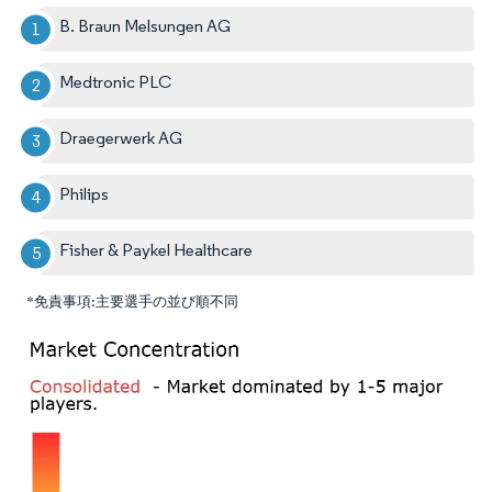
B. Braun Melsungen AG
Medtronic PLC
Draegerwerk AG
Philips
Fisher & Paykel Healthcare
*免責事項:主要選手の並び順不同