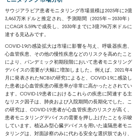
サウジアラビア患者モニタリング市場規模は2025年に2億
3,463万米ドルと推定され、予測期間（2025年～2030年）
にCAGR 5.59%で成長し、2030年までに3億796万米ドルに
達する見込みです。
COVID-19の感染拡大は市場に影響を与え、呼吸器疾患、
心血管疾患、その他の慢性疾患などのリスクを高めたこと
により、パンデミック初期段階において患者モニタリング
デバイスの需要が大幅に増加しました。例えば、2021年4
月に発表されたNCBIの研究によると、COVID-19に感染し
た患者は心血管疾患の罹患率が非常に高かったとされてい
ます。COVID-19患者におけるこれらの疾患に関連する主
なリスク因子は、肺炎および入院期間の長期化でした。こ
の研究は、COVID-19患者が心血管疾患のリスクが高く、
患者モニタリングデバイスの需要を押し上げたことを示唆
しています。植込み型心臓デバイスを用いた遠隔患者モニ
タリングは、対面診察のみに代わる安全な選択肢であり、