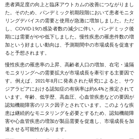
患者満足度の向上と臨床アウトカムの改善につながりまし
た。そのため、パンデミック初期段階において患者モニタ
リングデバイスの需要と使用が急激に増加しました。ただ
し、COVID-19の感染者数の減少に伴い、パンデミック後
期には需要がやや低下しました。慢性疾患の罹患件数の増
加という好ましい動向は、予測期間中の市場成長を促進す
ると予想されます。
慢性疾患の罹患率の上昇、高齢者人口の増加、在宅・遠隔
モニタリングへの需要拡大が市場成長を牽引する主要因で
す。例えば、2021年8月に発表された研究によると、サウ
ジアラビアにおける認知症の有病率は約6.4%と推定されて
います。年齢、低学歴、高血圧、心血管疾患などの要因が
認知機能障害のリスク因子とされています。このような疾
患は継続的なモニタリングを必要とするため、認知機能障
害や心血管疾患の増加が製品需要を促進し、市場成長を加
速させる可能性があります。