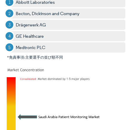
Abbott Laboratories
Becton, Dickinson and Company
Drägerwerk AG
GE Healthcare
Medtronic PLC
*免責事項:主要選手の並び順不同