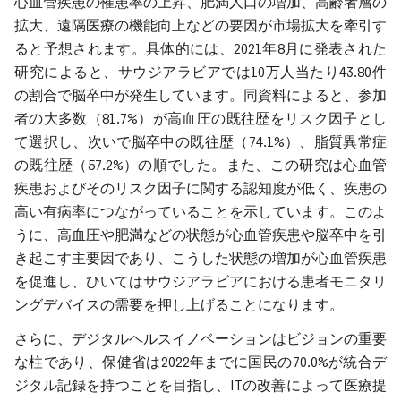
心血管疾患の罹患率の上昇、肥満人口の増加、高齢者層の
拡大、遠隔医療の機能向上などの要因が市場拡大を牽引す
ると予想されます。具体的には、2021年8月に発表された
研究によると、サウジアラビアでは10万人当たり43.80件
の割合で脳卒中が発生しています。同資料によると、参加
者の大多数（81.7%）が高血圧の既往歴をリスク因子とし
て選択し、次いで脳卒中の既往歴（74.1%）、脂質異常症
の既往歴（57.2%）の順でした。また、この研究は心血管
疾患およびそのリスク因子に関する認知度が低く、疾患の
高い有病率につながっていることを示しています。このよ
うに、高血圧や肥満などの状態が心血管疾患や脳卒中を引
き起こす主要因であり、こうした状態の増加が心血管疾患
を促進し、ひいてはサウジアラビアにおける患者モニタリ
ングデバイスの需要を押し上げることになります。
さらに、デジタルヘルスイノベーションはビジョンの重要
な柱であり、保健省は2022年までに国民の70.0%が統合デ
ジタル記録を持つことを目指し、ITの改善によって医療提