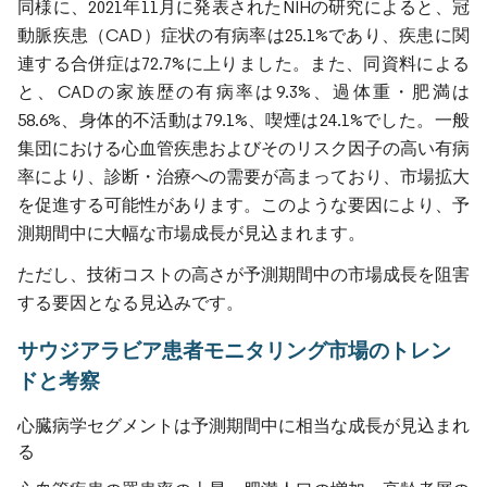
同様に、2021年11月に発表されたNIHの研究によると、冠
動脈疾患（CAD）症状の有病率は25.1%であり、疾患に関
連する合併症は72.7%に上りました。また、同資料による
と、CADの家族歴の有病率は9.3%、過体重・肥満は
58.6%、身体的不活動は79.1%、喫煙は24.1%でした。一般
集団における心血管疾患およびそのリスク因子の高い有病
率により、診断・治療への需要が高まっており、市場拡大
を促進する可能性があります。このような要因により、予
測期間中に大幅な市場成長が見込まれます。
ただし、技術コストの高さが予測期間中の市場成長を阻害
する要因となる見込みです。
サウジアラビア患者モニタリング市場のトレン
ドと考察
心臓病学セグメントは予測期間中に相当な成長が見込まれ
る