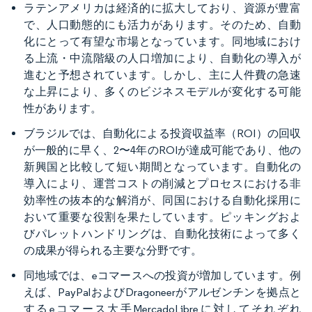
ラテンアメリカは経済的に拡大しており、資源が豊富
で、人口動態的にも活力があります。そのため、自動
化にとって有望な市場となっています。同地域におけ
る上流・中流階級の人口増加により、自動化の導入が
進むと予想されています。しかし、主に人件費の急速
な上昇により、多くのビジネスモデルが変化する可能
性があります。
ブラジルでは、自動化による投資収益率（ROI）の回収
が一般的に早く、2〜4年のROIが達成可能であり、他の
新興国と比較して短い期間となっています。自動化の
導入により、運営コストの削減とプロセスにおける非
効率性の抜本的な解消が、同国における自動化採用に
おいて重要な役割を果たしています。ピッキングおよ
びパレットハンドリングは、自動化技術によって多く
の成果が得られる主要な分野です。
同地域では、eコマースへの投資が増加しています。例
えば、PayPalおよびDragoneerがアルゼンチンを拠点と
するeコマース大手MercadoLibreに対してそれぞれ