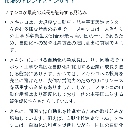
市場のトレンドとインサイト
メキシコが最高の成長を記録する見込み
メキシコは、大規模な自動車・航空宇宙製造セクター
を含む多様な産業の拠点です。メキシコは一人当たり
の工学系卒業生の割合が最も高い国の一つであるた
め、自動化への投資は高賃金の雇用創出に貢献できま
す。
メキシコにおける自動化の急成長により、同地域でロ
ボット工学や高度な自動化を採用する企業は成長を遂
げる態勢にあります。かつては、メキシコへの投資を
完全に避けたり、安価な労働力のためだけにリソース
を活用する企業もありました。しかし、メキシコの自
動化産業はより高度化しており、他の主要国に対する
競争優位性をもたらしています。
さらに、同国では自動化を推進するための取り組みが
増加しています。例えば、自動化推進協会（A3）メキ
シコは、自動化の利点を促進しながら、同国の自動化