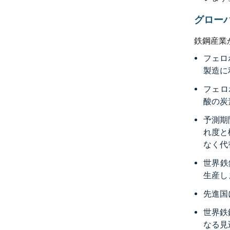
グロー
鉄鋼産業
フェロ
製造に
フェロ
酸の炭
予測期
れ度と
なく代
世界鉄
生産し
先進国に
世界鉄
なる見