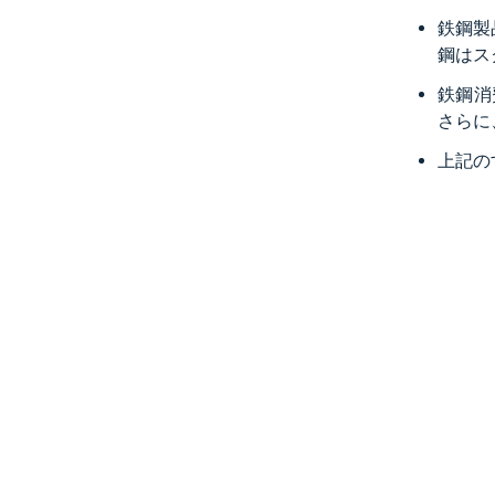
鉄鋼製
鋼はス
鉄鋼消
さらに
上記の