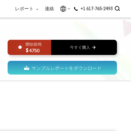
レポート
連絡
+1 617-765-2493
4750