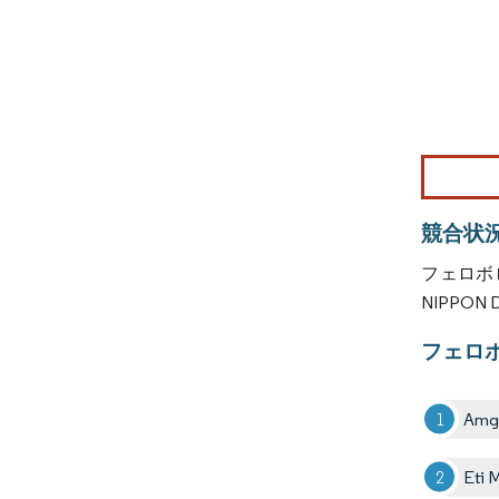
画像 © Mo
競合状
フェロボロ
NIPPON 
フェロ
Amg 
Eti 