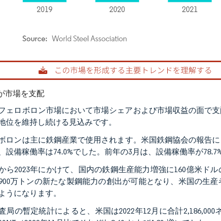
rdor Intelligence。再利用にはCC BY 4.0の表示が必要です。
が市場を支配
フェロボロン市場において市場シェアおよび市場収益の面で支
地位を維持し続ける見込みです。
ボロンは主に鉄鋼産業で使用されます。米国鉄鋼協会の報告によると、
、設備稼働率は74.0%でした。前年の3月は、設備稼働率が78.7%
1年から2023年にかけて、国内の鉄鋼生産能力増強に160億
900万トンの新たな製鋼能力の創出が可能となり、米国の生
ようになります。
査局の暫定統計によると、米国は2022年12月に合計2,186,