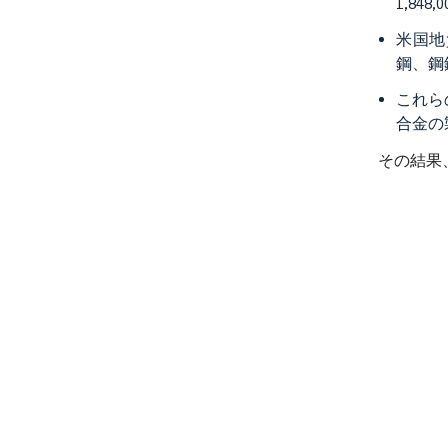
1,84
米国地
鋼、鋼
これら
合金の
その結果