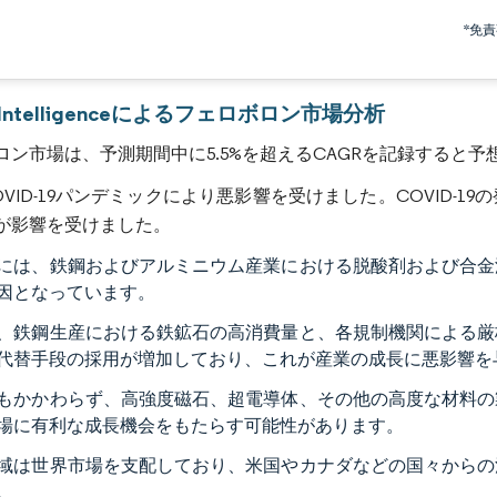
画像 © Mordor Intelligence。再利用にはCC BY 4.0の表示が必要です。
*免
r Intelligenceによるフェロボロン市場分析
ロン市場は、予測期間中に5.5%を超えるCAGRを記録すると予
OVID-19パンデミックにより悪影響を受けました。COVID-
が影響を受けました。
には、鉄鋼およびアルミニウム産業における脱酸剤および合金
因となっています。
、鉄鋼生産における鉄鉱石の高消費量と、各規制機関による厳
代替手段の採用が増加しており、これが産業の成長に悪影響を
もかかわらず、高強度磁石、超電導体、その他の高度な材料の
場に有利な成長機会をもたらす可能性があります。
域は世界市場を支配しており、米国やカナダなどの国々からの
。