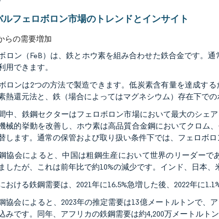
バルフェロボロン市場のトレンドとインサイト
からの需要増加
ボロン（FeB）は、鉄とホウ素を組み合わせた鉄合金です。通常
利用できます。
ボロンは2つの方法で製造できます。低炭素含有量を達成する
素熱還元法と、鉄（場合によってはマグネシウム）存在下での
間中、鉄鋼セクターはフェロボロン市場において最大のシェア
機械的挙動を改善し、ホウ素は高品質合金鋼においてクロム、
替します。通常の保管および取り扱い条件下では、フェロボロ
鋼協会によると、中国は粗鋼生産において世界のリーダーであり続
ましたが、これは前年比で約10%の減少です。インド、日本、
おける鉄鋼需要は、2021年に16.5%急増した後、2022年に1.
鋼協会によると、2023年の推定需要は13億メートルトンで
込みです。同年、アフリカの鉄鋼需要は約4,200万メートルト