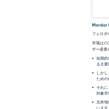
Mordo
フェロボ
市場はC
ザー産業
短期的
る主要
しかし
ための
それに
対象市
北米地
います