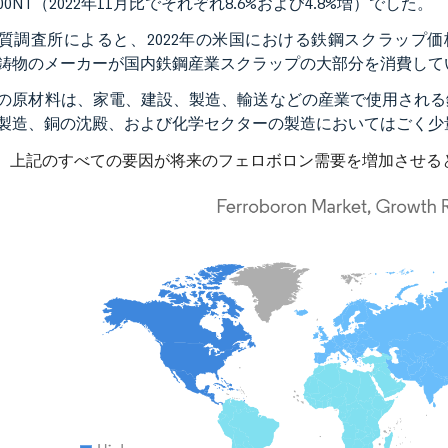
8,000NT（2022年11月比でそれぞれ8.6%および4.8%増）でした。
質調査所によると、2022年の米国における鉄鋼スクラップ価
鋳物のメーカーが国内鉄鋼産業スクラップの大部分を消費して
の原材料は、家電、建設、製造、輸送などの産業で使用される
製造、銅の沈殿、および化学セクターの製造においてはごく少
、上記のすべての要因が将来のフェロボロン需要を増加させる