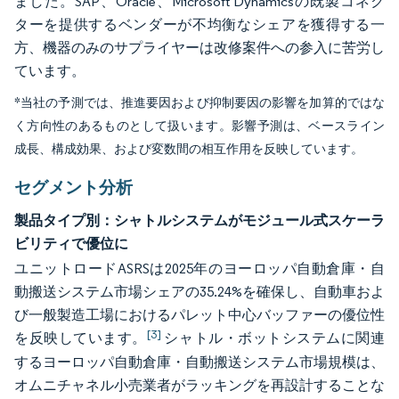
ました。SAP、Oracle、Microsoft Dynamicsの既製コネク
ターを提供するベンダーが不均衡なシェアを獲得する一
方、機器のみのサプライヤーは改修案件への参入に苦労し
ています。
*当社の予測では、推進要因および抑制要因の影響を加算的ではな
く方向性のあるものとして扱います。影響予測は、ベースライン
成長、構成効果、および変数間の相互作用を反映しています。
セグメント分析
製品タイプ別：シャトルシステムがモジュール式スケーラ
ビリティで優位に
ユニットロードASRSは2025年のヨーロッパ自動倉庫・自
動搬送システム市場シェアの35.24%を確保し、自動車およ
び一般製造工場におけるパレット中心バッファーの優位性
[3]
を反映しています。
シャトル・ボットシステムに関連
するヨーロッパ自動倉庫・自動搬送システム市場規模は、
オムニチャネル小売業者がラッキングを再設計することな