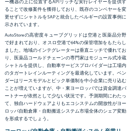
ー機器の上に位置するAPIリッチな実行レイヤーを提供す
ることで改修案件を獲得しており、既存のコンベヤーを変
更せずにシャトルをSAPと統合したベルギーの設置事例に
示されています。
AutoStoreの高密度キューブグリッドは空港と医薬品分野
で好まれており、オスロ空港で64%の保管増加をもたらし
ました。地域のインテグレーターは垂直ニッチで優れてお
り、医薬品コールドチェーンの専門家はモジュール式冷蔵
シャトルを提供し、自動車サービスプロバイダーは工場内
のタガートレインルーティングを最適化しています。ベン
ダーはリースモデルとピック単価制を中小企業に売り込む
ことが増えていますが、中・東ヨーロッパでは資金調達パ
ートナーが依然として少ない状況です。予測期間にわたっ
て、独自ハードウェアよりもエコシステムの開放性がヨー
ロッパ自動倉庫・自動搬送システム市場全体のシェア変動
を形成するでしょう。
ヨーロッパ自動倉庫・自動搬送システム産業リ