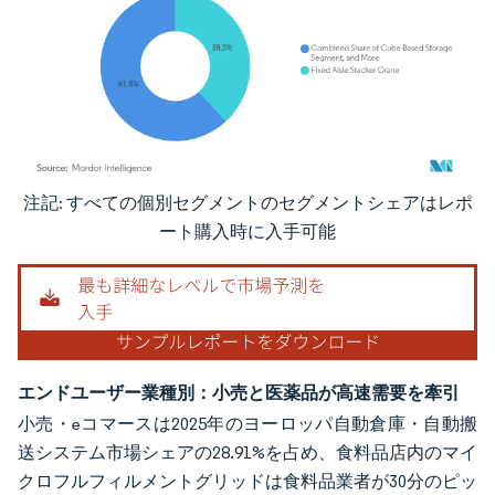
注記: すべての個別セグメントのセグメントシェアはレポ
画像 © Mordor Intelligence。再利用にはCC BY 4.0の表示が必要です。
ート購入時に入手可能
エンドユーザー業種別：小売と医薬品が高速需要を牽引
小売・eコマースは2025年のヨーロッパ自動倉庫・自動搬
送システム市場シェアの28.91%を占め、食料品店内のマイ
クロフルフィルメントグリッドは食料品業者が30分のピッ