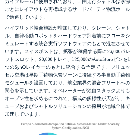
カイブルームに使用されており、自由走行シャトルは季節
ごとにレイアウトを再構成するサードパーティ物流ホール
で活躍しています。
ハイブリッド複合施設が増加しており、クレーン、シャト
ル、自律移動ロボットをハードウェア到着前にフローをシ
ミュレートする統合実行ソフトウェアのもとで混在させて
います。スイスポストは、拡張が稼働する際に23,000パレ
ットスロット、20,000トレイ、125,000のAutoStoreビンを1
つのSynQレイヤーのもとに統合する予定です。ブリュッ
セル空港は早期手荷物保管ゾーンに接続する半自動手荷物
モジュールを設置しており、航空業界の混合フリートへの
関心を示しています。オペレーターが独自スタックよりも
オープン性を求めるにつれて、構成の多様性が広がり、キ
ューブおよびシャトルソリューションの採用が地域全体で
加速しています。