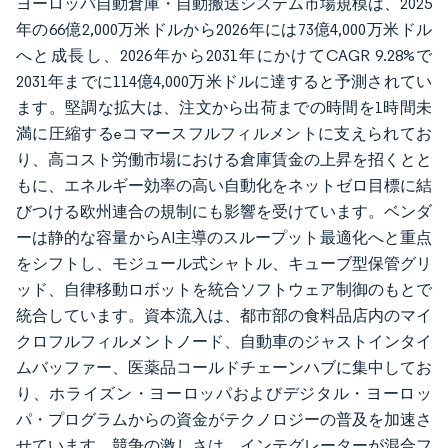
ヨーロッパ自動倉庫・自動搬送システム市場規模は、2025
年の66億2,000万米ドルから2026年には73億4,000万米ドル
へと成長し、2026年から2031年にかけてCAGR 9.28%で
2031年までに114億4,000万米ドルに達すると予測されてい
ます。堅調な拡大は、注文から出荷までの時間を1時間未
満に圧縮するeコマースフルフィルメントに支えられてお
り、高コスト労働市場における倉庫賃金の上昇を招くとと
もに、エネルギー効率の高い自動化をネットゼロ目標に結
びつける欧州連合の規制にも影響を受けています。ベンダ
ーは静的な容量からAI主導のスループット最適化へと重点
をシフトし、モジュール式シャトル、キューブ型保管グリ
ッド、自律移動ロボットを統合ソフトウェア制御のもとで
統合しています。資本流入は、都市部の食料品店内のマイ
クロフルフィルメントノード、自動車のジャストインタイ
ムバッファー、医薬品コールドチェーンハブに集中してお
り、ホライズン・ヨーロッパおよびデジタル・ヨーロッ
パ・プログラムからの資金がテクノロジーの普及を加速さ
せています。競争の激しさは、インテグレーターが混合フ