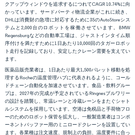
クアップウィンドウを追求するにつれてCAGR 10.74%に向
かっています。サードパーティ物流企業がこれに続き、
DHLは消費財の急増に対応するために35のAutoStoreシス
テムと2,000台のロボットを稼働させています。BMW
Regensburgなどの自動車工場は、ジャストインタイム順
序付けを満たすために1日あたり10,000回のタガーロボッ
ト走行を記録しており、安定したクレーン需要を支えてい
ます。
医薬品販売業者は、1日あたり最大1,500パレット移動を処
理するRocheの温度管理ハブに代表されるように、コール
ドチェーン自動化を加速させています。食品・飲料グルー
プは、2027年の完成が予定されているRingnesブルワリー
の設計を踏襲し、常温レーンと冷蔵レーンをまたぐシャト
ルシステムを採用しています。空港は免税品と手荷物フロ
ーのためのロボット保管を拡大し、一般製造業者はコンポ
ーネントバッファー用のミニロードクレーンを設置してい
ます。各業種は注文速度、規制上の負担、温度要件に合っ