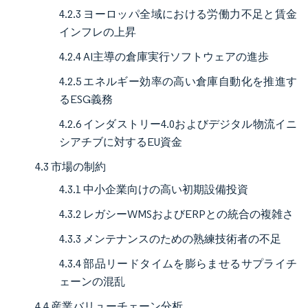
4.2.3 ヨーロッパ全域における労働力不足と賃金
インフレの上昇
4.2.4 AI主導の倉庫実行ソフトウェアの進歩
4.2.5 エネルギー効率の高い倉庫自動化を推進す
るESG義務
4.2.6 インダストリー4.0およびデジタル物流イニ
シアチブに対するEU資金
4.3 市場の制約
4.3.1 中小企業向けの高い初期設備投資
4.3.2 レガシーWMSおよびERPとの統合の複雑さ
4.3.3 メンテナンスのための熟練技術者の不足
4.3.4 部品リードタイムを膨らませるサプライチ
ェーンの混乱
4.4 産業バリューチェーン分析