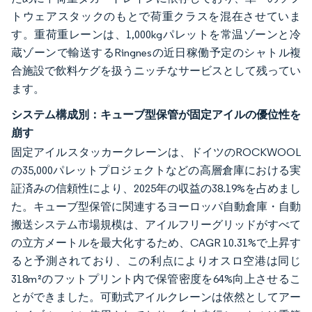
トウェアスタックのもとで荷重クラスを混在させていま
す。重荷重レーンは、1,000kgパレットを常温ゾーンと冷
蔵ゾーンで輸送するRingnesの近日稼働予定のシャトル複
合施設で飲料ケグを扱うニッチなサービスとして残ってい
ます。
システム構成別：キューブ型保管が固定アイルの優位性を
崩す
固定アイルスタッカークレーンは、ドイツのROCKWOOL
の35,000パレットプロジェクトなどの高層倉庫における実
証済みの信頼性により、2025年の収益の38.19%を占めまし
た。キューブ型保管に関連するヨーロッパ自動倉庫・自動
搬送システム市場規模は、アイルフリーグリッドがすべて
の立方メートルを最大化するため、CAGR 10.31%で上昇す
ると予測されており、この利点によりオスロ空港は同じ
318m²のフットプリント内で保管密度を64%向上させるこ
とができました。可動式アイルクレーンは依然としてアー