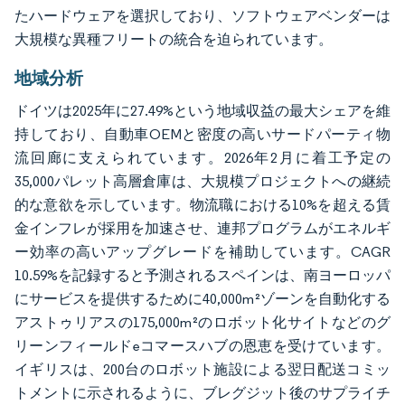
たハードウェアを選択しており、ソフトウェアベンダーは
大規模な異種フリートの統合を迫られています。
地域分析
ドイツは2025年に27.49%という地域収益の最大シェアを維
持しており、自動車OEMと密度の高いサードパーティ物
流回廊に支えられています。2026年2月に着工予定の
35,000パレット高層倉庫は、大規模プロジェクトへの継続
的な意欲を示しています。物流職における10%を超える賃
金インフレが採用を加速させ、連邦プログラムがエネルギ
ー効率の高いアップグレードを補助しています。CAGR
10.59%を記録すると予測されるスペインは、南ヨーロッパ
にサービスを提供するために40,000m²ゾーンを自動化する
アストゥリアスの175,000m²のロボット化サイトなどのグ
リーンフィールドeコマースハブの恩恵を受けています。
イギリスは、200台のロボット施設による翌日配送コミッ
トメントに示されるように、ブレグジット後のサプライチ