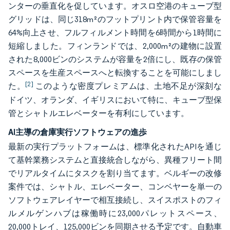
ンターの垂直化を促しています。オスロ空港のキューブ型
グリッドは、同じ318m²のフットプリント内で保管容量を
64%向上させ、フルフィルメント時間を6時間から1時間に
短縮しました。フィンランドでは、2,000m²の建物に設置
された8,000ビンのシステムが容量を2倍にし、既存の保管
スペースを生産スペースへと転換することを可能にしまし
[2]
た。
このような密度プレミアムは、土地不足が深刻な
ドイツ、オランダ、イギリスにおいて特に、キューブ型保
管とシャトルエレベーターを有利にしています。
AI主導の倉庫実行ソフトウェアの進歩
最新の実行プラットフォームは、標準化されたAPIを通じ
て基幹業務システムと直接統合しながら、異種フリート間
でリアルタイムにタスクを割り当てます。ベルギーの改修
案件では、シャトル、エレベーター、コンベヤーを単一の
ソフトウェアレイヤーで相互接続し、スイスポストのフィ
ルメルゲンハブは稼働時に23,000パレットスペース、
20,000トレイ、125,000ビンを同期させる予定です。自動車