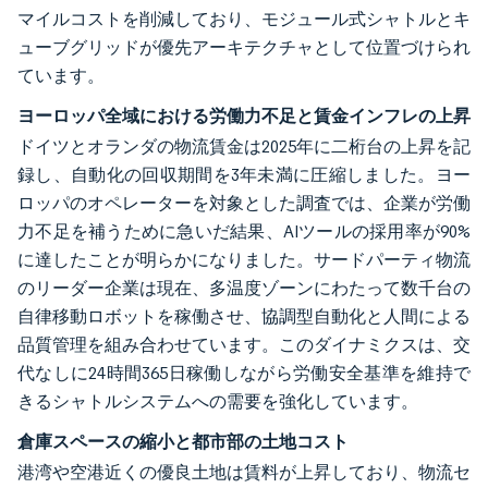
マイルコストを削減しており、モジュール式シャトルとキ
ューブグリッドが優先アーキテクチャとして位置づけられ
ています。
ヨーロッパ全域における労働力不足と賃金インフレの上昇
ドイツとオランダの物流賃金は2025年に二桁台の上昇を記
録し、自動化の回収期間を3年未満に圧縮しました。ヨー
ロッパのオペレーターを対象とした調査では、企業が労働
力不足を補うために急いだ結果、AIツールの採用率が90%
に達したことが明らかになりました。サードパーティ物流
のリーダー企業は現在、多温度ゾーンにわたって数千台の
自律移動ロボットを稼働させ、協調型自動化と人間による
品質管理を組み合わせています。このダイナミクスは、交
代なしに24時間365日稼働しながら労働安全基準を維持で
きるシャトルシステムへの需要を強化しています。
倉庫スペースの縮小と都市部の土地コスト
港湾や空港近くの優良土地は賃料が上昇しており、物流セ