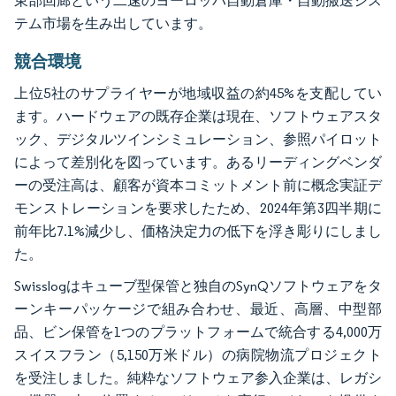
東部回廊という二速のヨーロッパ自動倉庫・自動搬送シス
テム市場を生み出しています。
競合環境
上位5社のサプライヤーが地域収益の約45%を支配してい
ます。ハードウェアの既存企業は現在、ソフトウェアスタ
ック、デジタルツインシミュレーション、参照パイロット
によって差別化を図っています。あるリーディングベンダ
ーの受注高は、顧客が資本コミットメント前に概念実証デ
モンストレーションを要求したため、2024年第3四半期に
前年比7.1%減少し、価格決定力の低下を浮き彫りにしまし
た。
Swisslogはキューブ型保管と独自のSynQソフトウェアをタ
ーンキーパッケージで組み合わせ、最近、高層、中型部
品、ビン保管を1つのプラットフォームで統合する4,000万
スイスフラン（5,150万米ドル）の病院物流プロジェクト
を受注しました。純粋なソフトウェア参入企業は、レガシ