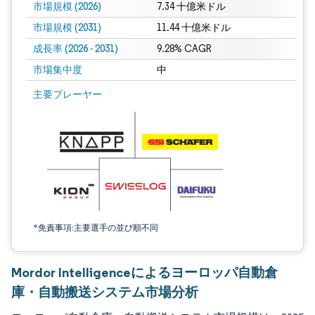
市場規模 (2026)
7.34 十億米ドル
市場規模 (2031)
11.44 十億米ドル
成長率 (2026 - 2031)
9.28% CAGR
市場集中度
中
画像 © Mordor Intelligence。再利用にはCC BY 4.0の表示が必要です。
主要プレーヤー
*免責事項:主要選手の並び順不同
Mordor Intelligenceによるヨーロッパ自動倉
庫・自動搬送システム市場分析