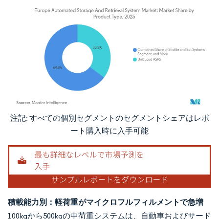
注記: すべての個別セグメントのセグメントシェアはレポ
画像 © Mordor Intelligence。再利用にはCC BY 4.0の表示が必要です。
ート購入時に入手可能
積載能力別：軽荷重がマイクロフルフィルメントで急増
100kgから500kgの中荷重システムは、自動車およびサード