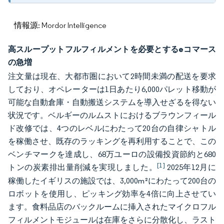
情報源: Mordor Intelligence
高スループットフルフィルメントを必要とするeコマース
の急増
注文量は現在、大都市圏において2時間未満の配送を要求
しており、オペレーターは1日あたり6,000パレット移動が
可能な自動倉庫・自動搬送システムを導入せざるを得ない
状況です。ベルギーのルムストにおけるブラウンフィール
ド改修では、4つのレベルにわたって20台の自律シャトル
を稼働させ、既存のラッキングを再利用することで、この
ベンチマークを達成し、68万ユーロの設備投資節約と680
[1]
トンの炭素排出量削減を実現しました。
2025年12月に
稼働したイギリスの施設では、3,000m²にわたって200台の
ロボットを使用し、ピッキング効率を4倍に向上させてい
ます。食料品店のバックルームに挿入されたマイクロフル
フィルメントモジュールは在庫をさらに分散化し、ラスト