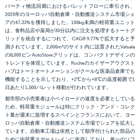
パーティ物流回廊におけるパレットフローに牽引され、
2025年のヨーロッパ自動倉庫・自動搬送システム市場シェ
アの47.33%を獲得しました。100kg未満の軽荷重ユニット
は、食料品店や薬局が30分以内に注文を処理するトートグ
リッドを統合するにつれて、CAGR 9.77%で拡大すると予
測されています。2,000m²のサイト内に設置されたVaisala
の8,000ビンAutoStoreグリッドは、コンパクトデザインの
トレンドを体現しています。Rocheのカイザーアウグスト
ハブはトートオートメーションがクールな医薬品倉庫でも
機能することを示しており、+2℃から+8℃の温度範囲で1
日あたり1,500パレット移動が行われています。
都市部の小売業者は小ペイロードの速度を必要としている
ため、軽荷重モジュールは特にクリック・アンド・コレク
ト量が週末に急増するスペインとフランスにおいて、ヨー
ロッパ自動倉庫・自動搬送システム市場でシェアを拡大し
ています。自動車工場は依然として順序付けられた部品の
ために中荷重タガートレインに依存しており、単一のソフ