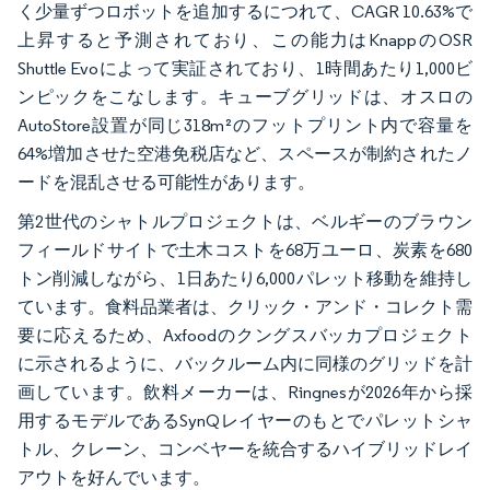
く少量ずつロボットを追加するにつれて、CAGR 10.63%で
上昇すると予測されており、この能力はKnappのOSR
Shuttle Evoによって実証されており、1時間あたり1,000ビ
ンピックをこなします。キューブグリッドは、オスロの
AutoStore設置が同じ318m²のフットプリント内で容量を
64%増加させた空港免税店など、スペースが制約されたノ
ードを混乱させる可能性があります。
第2世代のシャトルプロジェクトは、ベルギーのブラウン
フィールドサイトで土木コストを68万ユーロ、炭素を680
トン削減しながら、1日あたり6,000パレット移動を維持し
ています。食料品業者は、クリック・アンド・コレクト需
要に応えるため、Axfoodのクングスバッカプロジェクト
に示されるように、バックルーム内に同様のグリッドを計
画しています。飲料メーカーは、Ringnesが2026年から採
用するモデルであるSynQレイヤーのもとでパレットシャ
トル、クレーン、コンベヤーを統合するハイブリッドレイ
アウトを好んでいます。