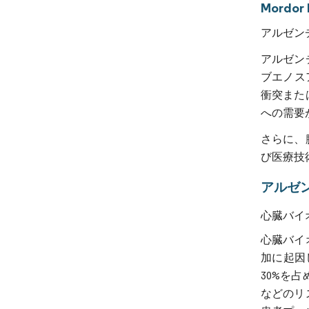
Mord
アルゼン
アルゼンチ
ブエノス
衝突また
への需要
さらに、
び医療技
アルゼ
心臓バイ
心臓バイ
加に起因
30%を
などのリ