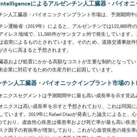
or Intelligenceによるアルゼンチン人工臓器・バ
チン人工臓器・バイオニックインプラント市場は、予測期間中にCA
ン運輸省（2019年）によると、アルゼンチンでは122,885件
アイレス地域で、11,585件がサンタフェ州で発生しています
は追突によるものとされています。そのため、道路交通事故件
がさらに高まると予想されます。
臓器および処置にかかる高額なコストが主要な制約となってい
術企業に対応するための生産方針に起因しています。
ンチン人工臓器・バイオニックインプラント市場のト
オニクスセグメントは予測期間中に最も高い成長率を示す見込
オニクスは高い成長率を示すと予想されており、これは同国に
しています。2019年にRafael Diazが発表した論文によ
占めており、虚血性心疾患は罹患率および死亡率が最も高い疾
スク因子の有病率が増加しており、これが心血管疾患の発生率