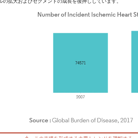
ルの拡大およびセグメントの成長を後押ししています。
rdor Intelligence。再利用にはCC BY 4.0の表示が必要です。