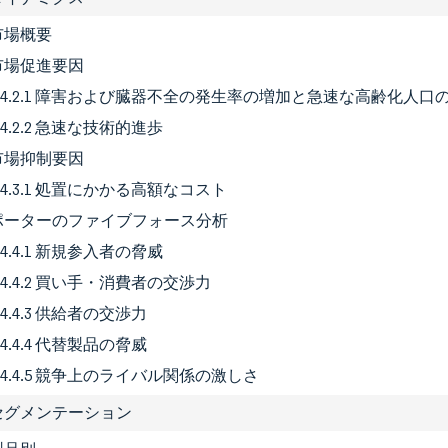
 市場概要
2 市場促進要因
4.2.1 障害および臓器不全の発生率の増加と急速な高齢化人口
4.2.2 急速な技術的進歩
3 市場抑制要因
4.3.1 処置にかかる高額なコスト
4 ポーターのファイブフォース分析
4.4.1 新規参入者の脅威
4.4.2 買い手・消費者の交渉力
4.4.3 供給者の交渉力
4.4.4 代替製品の脅威
4.4.5 競争上のライバル関係の激しさ
場セグメンテーション