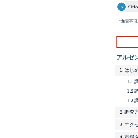
Otto
*免責事項
アルゼ
1. はじ
1.1
1.
1.3
2. 調査
3. エ
4. 市