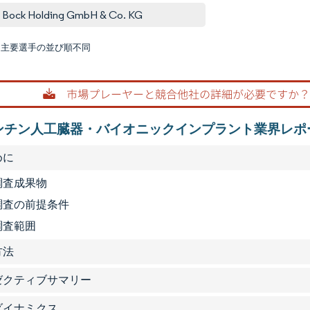
 Bock Holding GmbH & Co. KG
:主要選手の並び順不同
画像 © M
ンチン人工臓器・バイオニックインプラント業界レポ
めに
 調査成果物
2 調査の前提条件
 調査範囲
方法
グゼクティブサマリー
場ダイナミクス