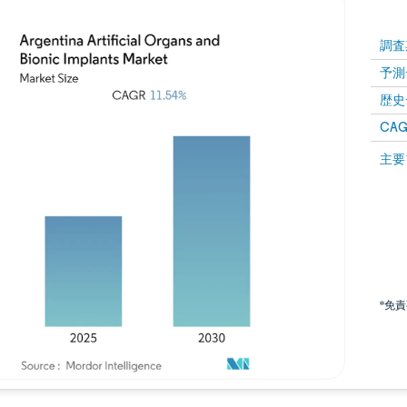
調査
予測
歴史
CAG
主要
*免
画像 © Mordor Intelligence。再利用にはCC BY 4.0の表示が必要です。