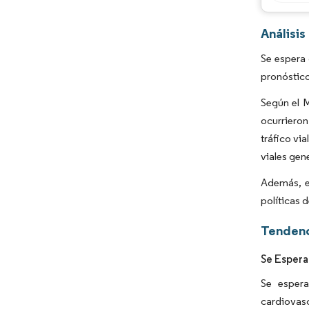
Análisis
Se espera 
pronóstic
Según el M
ocurrieron
tráfico vi
viales gen
Además, el
políticas 
Tendenc
Se Espera
Se espera
cardiovasc