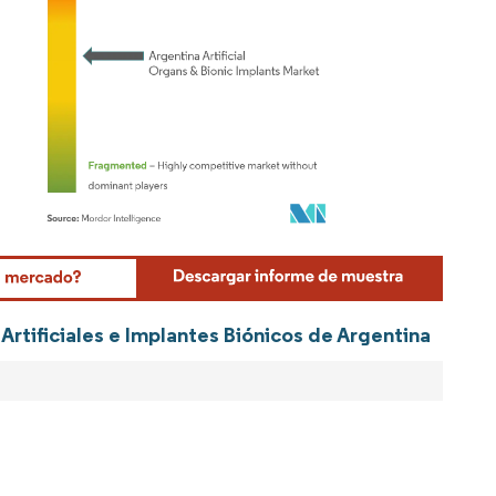
Mordor Intelligence. El uso requiere atribución según CC BY 4.0.
Artificiales e Implantes Biónicos de Argentina