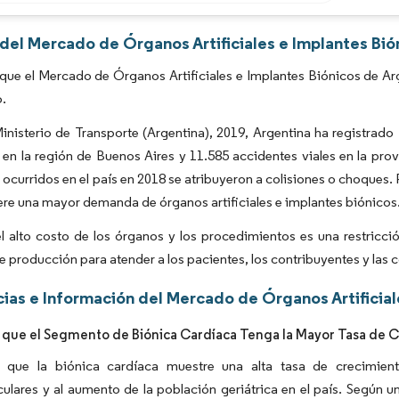
Imagen © Mordor Intelligence. El uso requiere atribución según CC BY 4.0.
 del Mercado de Órganos Artificiales e Implantes Bi
que el Mercado de Órganos Artificiales e Implantes Biónicos de Ar
o.
inisterio de Transporte (Argentina), 2019, Argentina ha registrado 
 en la región de Buenos Aires y 11.585 accidentes viales en la pro
al ocurridos en el país en 2018 se atribuyeron a colisiones o choques.
ere una mayor demanda de órganos artificiales e implantes biónicos
 alto costo de los órganos y los procedimientos es una restricció
de producción para atender a los pacientes, los contribuyentes y la
ias e Información del Mercado de Órganos Artificial
 que el Segmento de Biónica Cardíaca Tenga la Mayor Tasa de C
 que la biónica cardíaca muestre una alta tasa de crecimient
ulares y al aumento de la población geriátrica en el país. Según u