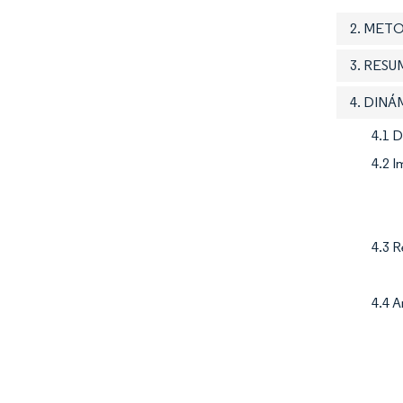
2. MET
3. RES
4. DIN
4.1 
4.2 
4.3 R
4.4 A