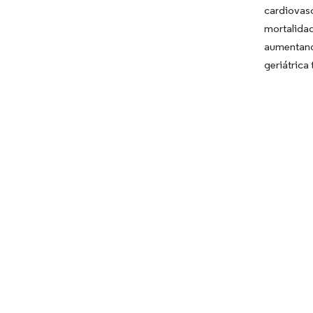
cardiovasc
mortalidad
aumentand
geriátrica