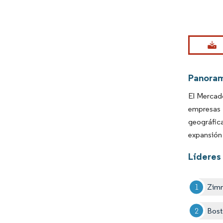
Imagen © Mo
Panora
El Mercado
empresas 
geográfica
expansión 
Líderes 
Zim
Bost