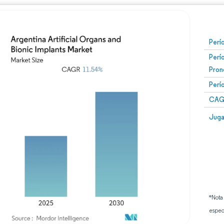
Perí
Perí
Pron
Perí
CAG
Juga
*Nota
espec