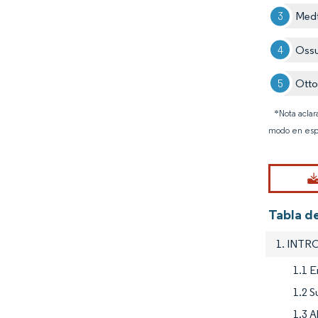
Medt
Oss
Otto
*Nota aclar
modo en esp
Tabla de
1. INT
1.1 E
1.2 S
1.3 A