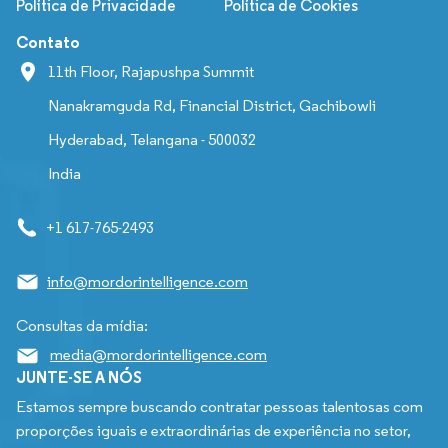
Política de Privacidade
Política de Cookies
Contato
11th Floor, Rajapushpa Summit
Nanakramguda Rd, Financial District, Gachibowli
Hyderabad, Telangana - 500032
India
+1 617-765-2493
info@mordorintelligence.com
Consultas da mídia:
media@mordorintelligence.com
JUNTE-SE A NÓS
Estamos sempre buscando contratar pessoas talentosas com
proporções iguais e extraordinárias de experiência no setor,