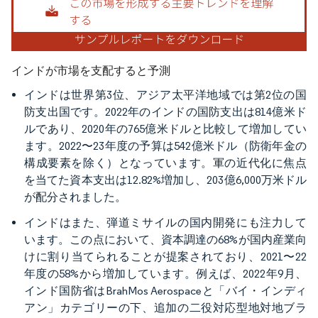
インドが市場を支配すると予測
インドは世界第3位、アジア太平洋地域では第2位の国
防支出国です。2022年のインドの国防支出は814億米ド
ルであり、2020年の765億米ドルと比較して増加してい
ます。2022〜23年度の予算は542億米ドル（防衛年金の
構成要素を除く）となっています。軍の近代化に焦点
を当てた資本支出は12.82%増加し、203億6,000万米ドル
が配分されました。
インドはまた、弾道ミサイルの国内開発にも注力して
います。この点において、資本調達の68%が国内産業向
けに割り当てられることが提案されており、2021〜22
年度の58%から増加しています。例えば、2022年9月、
インド国防省はBrahMos Aerospaceと「バイ・インディ
アン」カテゴリーの下、追加の二役対応型地対地ブラ