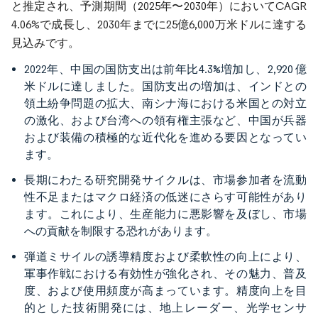
と推定され、予測期間（2025年〜2030年）においてCAGR
4.06%で成長し、2030年までに25億6,000万米ドルに達する
見込みです。
2022年、中国の国防支出は前年比4.3
増加し、2,920
億
%
米ドルに達しました。国防支出の増加は、インドとの
領土紛争問題の拡大、南シナ海における米国との対立
の激化、および台湾への領有権主張など、中国が兵器
および装備の積極的な近代化を進める要因となってい
ます。
長期にわたる研究開発サイクルは、市場参加者を流動
性不足またはマクロ経済の低迷にさらす可能性があり
ます。これにより、生産能力に悪影響を及ぼし、市場
への貢献を制限する恐れがあります。
弾道ミサイルの誘導精度および柔軟性の向上により、
軍事作戦における有効性が強化され、その魅力、普及
度、および使用頻度が高まっています。精度向上を目
的とした技術開発には、地上レーダー、光学センサ