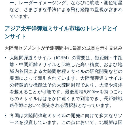
ー、レーダーイメージング、ならびに航法・測位衛星
など、さまざまな手法による飛行経路の監視が含まれ
ています。
アジア太平洋弾道ミサイル市場のトレンドとイ
ンサイト
大陸間セグメントが予測期間中に最高の成長を示す見込み
大陸間弾道ミサイル（ICBM）の需要は、短距離・中距
離・中間距離ミサイルと比較した高い精度、および地
域内各国による大陸間射程ミサイルの研究開発などの
要因によって牽引されています。大陸間弾道ミサイル
の特徴的な機能はその大陸間射程であり、大陸や海洋
を越えることが可能です。最低射程5,500kmを持つこれ
らのミサイルははるかに遠くまで到達でき、長距離戦
略作戦において優先される選択肢となっています。
各国は大陸間弾道ミサイルの開発に向けて多大なリソ
ースを投資しています。この点において、北朝鮮は国