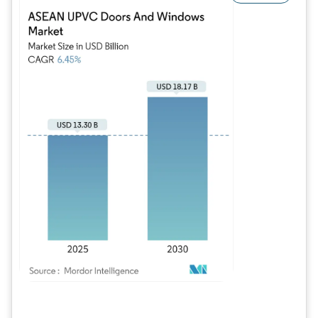
Image © Mordor Intelligence. La réutilisation nécessite une attribution sous CC BY