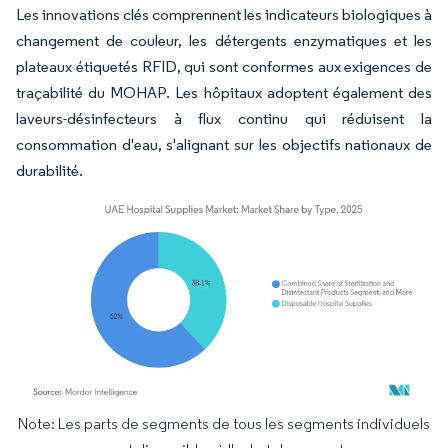
Les innovations clés comprennent les indicateurs biologiques à
changement de couleur, les détergents enzymatiques et les
plateaux étiquetés RFID, qui sont conformes aux exigences de
traçabilité du MOHAP. Les hôpitaux adoptent également des
laveurs-désinfecteurs à flux continu qui réduisent la
consommation d'eau, s'alignant sur les objectifs nationaux de
durabilité.
Note: Les parts de segments de tous les segments individuels
Image © Mordor Intelligence. La réutilisation nécessite une attribution sous CC BY 4.