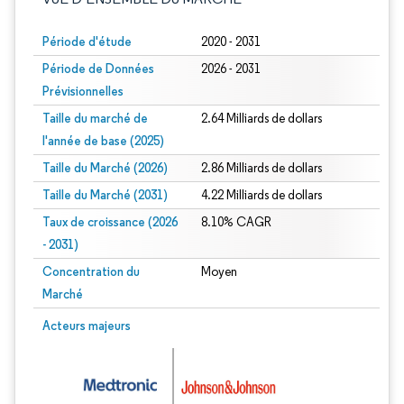
Période d'étude
2020 - 2031
Période de Données
2026 - 2031
Prévisionnelles
Taille du marché de
2.64 Milliards de dollars
l'année de base (2025)
Taille du Marché (2026)
2.86 Milliards de dollars
Taille du Marché (2031)
4.22 Milliards de dollars
Taux de croissance (2026
8.10% CAGR
- 2031)
Concentration du
Moyen
Marché
Image © Mordor Intelligence. La réutilisation nécessite une attribution sous CC 
Acteurs majeurs