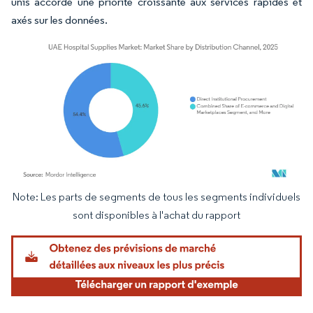
unis accorde une priorité croissante aux services rapides et
axés sur les données.
Note: Les parts de segments de tous les segments individuels
Image © Mordor Intelligence. La réutilisation nécessite une attribution sous CC BY 4.
sont disponibles à l'achat du rapport