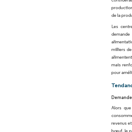
production
de la produ
Les centr
demande e
alimentat
milliers d
alimentent
mais renfo
pour améli
Tendanc
Demande C
Alors que
consomment
revenus et
bœuf, le p