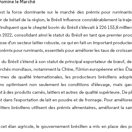
 Domine le Marché
 est la force dominante sur le marché des prémix pour ruminant
r de bétail de la région, le Brésil influence considérablement la tra
diquent que le cheptel bovin du Brésil s'élevait à 226 153,8 milliers
n 2022, consolidant ainsi le statut du Brésil en tant que premier p
pose d'un secteur laitier robuste, ce qui en fait un important produ
rémix pour ruminants, essentiels pour améliorer les taux de croissance,
e du Brésil s'étend à son statut de principal exportateur de bœuf, 
chés mondiaux, notamment la Chine, l'Union européenne et les États
ormes de qualité internationales, les producteurs brésiliens ado
ons optimisent non seulement les conditions d'élevage, mais gara
 à des produits carnés, laitiers et autres de qualité supérieure. De plu
dans l'exportation de lait en poudre et de fromage. Pour améliorer à l
aitiers brésiliens utilisent des prémix alimentaires, améliorant la sa
cet élan agricole, le gouvernement brésilien a mis en place des po