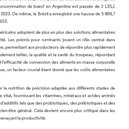
consommation de bœuf en Argentine est passée de 2 135,1
n 2023. De même, le Brésil a enregistré une hausse de 5 808,7
2023.
ricains adoptent de plus en plus des solutions alimentaires
ité. Les prémix pour ruminants jouent un rôle central dans
ovine, permettant aux producteurs de répondre plus rapidement
ement laitier, la qualité et la santé du troupeau, répondant
nt l'efficacité de conversion des aliments en masse corporelle
ue, un facteur crucial étant donné que les coûts alimentaires
ur la nutrition de précision adaptée aux différents stades de
e vital, fournissant les vitamines, minéraux et acides aminés
 d'additifs tels que des probiotiques, des prébiotiques et des
bien-être général. Cela devient encore plus critique dans les
menaçant la productivité.