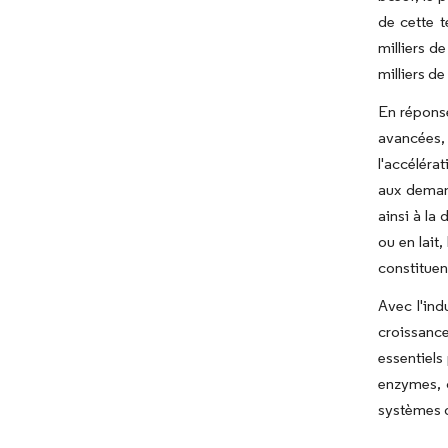
de cette 
milliers d
milliers d
En réponse
avancées, 
l'accéléra
aux demand
ainsi à la
ou en lait
constituen
Avec l'ind
croissance
essentiels
enzymes, c
systèmes d