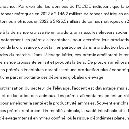
tendance. Par exemple, les données de l'OCDE indiquent que la 
e tonnes métriques en 2022 à 2 146,2 milliers de tonnes métriques e
e tonnes métriques en 2022 à 5 925,5 milliers de tonnes métriques en 
 à la demande croissante en produits animaux, les éleveurs sud-amé
notamment les prémix alimentaires, pour accroître leur productiv
tion de la croissance du bétail, en particulier dans la production b
es du marché. Dans l'élevage laitier, ces prémix améliorent le rend
 demande croissante en lait et produits laitiers. De plus, en améliora
, les prémix alimentaires garantissent une production plus économiq
t une part importante des dépenses globales d'élevage.
ustrialisation du secteur de l'élevage, l'accent est davantage mis s
 et de lactation des animaux. Les prémix alimentaires jouent un rôl
 pour améliorer la santé et la productivité animales. Souvent enrichis
es prémix renforcent l'immunité animale, la santé intestinale et le 
'élevage intensif en milieu confiné, où le risque d'épidémies plane, 