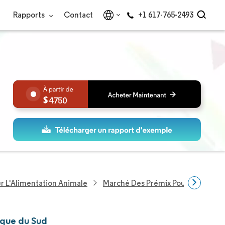
Rapports
Contact
+1 617-765-2493
4750
ur L'Alimentation Animale
Marché Des Prémix Pour Ruminant
ique du Sud