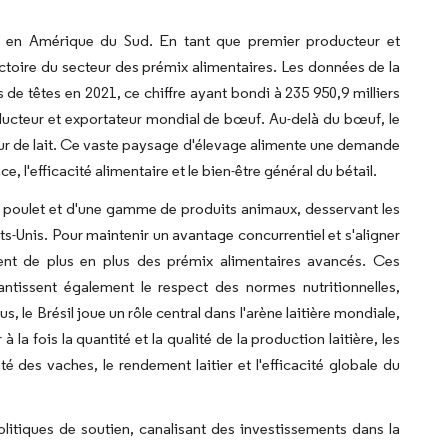
s en Amérique du Sud. En tant que premier producteur et
jectoire du secteur des prémix alimentaires. Les données de la
 de têtes en 2021, ce chiffre ayant bondi à 235 950,9 milliers
roducteur et exportateur mondial de bœuf. Au-delà du bœuf, le
cteur de lait. Ce vaste paysage d'élevage alimente une demande
 l'efficacité alimentaire et le bien-être général du bétail.
de poulet et d'une gamme de produits animaux, desservant les
-Unis. Pour maintenir un avantage concurrentiel et s'aligner
ptent de plus en plus des prémix alimentaires avancés. Ces
ntissent également le respect des normes nutritionnelles,
s, le Brésil joue un rôle central dans l'arène laitière mondiale,
a fois la quantité et la qualité de la production laitière, les
nté des vaches, le rendement laitier et l'efficacité globale du
litiques de soutien, canalisant des investissements dans la