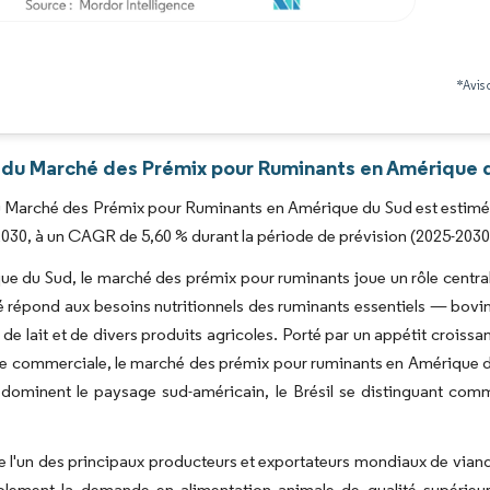
Image © Mordor Intelligence. La réutilisation nécessite une attribution sous CC BY 4.0
*Avis 
 du Marché des Prémix pour Ruminants en Amérique d
du Marché des Prémix pour Ruminants en Amérique du Sud est estimée à
2030, à un CAGR de 5,60 % durant la période de prévision (2025-2030
e du Sud, le marché des prémix pour ruminants joue un rôle central 
répond aux besoins nutritionnels des ruminants essentiels — bovins
 de lait et de divers produits agricoles. Porté par un appétit crois
ure commerciale, le marché des prémix pour ruminants en Amérique du
li dominent le paysage sud-américain, le Brésil se distinguant c
.
e l'un des principaux producteurs et exportateurs mondiaux de viand
blement la demande en alimentation animale de qualité supérieu