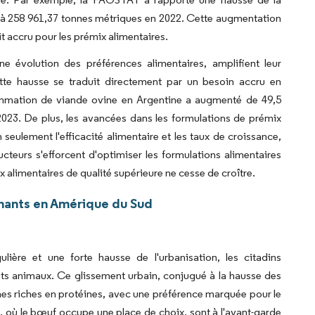
 à 258 961,37 tonnes métriques en 2022. Cette augmentation
it accru pour les prémix alimentaires.
 évolution des préférences alimentaires, amplifient leur
tte hausse se traduit directement par un besoin accru en
ommation de viande ovine en Argentine a augmenté de 49,5
2023. De plus, les avancées dans les formulations de prémix
eulement l'efficacité alimentaire et les taux de croissance,
teurs s'efforcent d'optimiser les formulations alimentaires
x alimentaires de qualité supérieure ne cesse de croître.
nants en Amérique du Sud
ère et une forte hausse de l'urbanisation, les citadins
its animaux. Ce glissement urbain, conjugué à la hausse des
imes riches en protéines, avec une préférence marquée pour le
ne, où le bœuf occupe une place de choix, sont à l'avant-garde