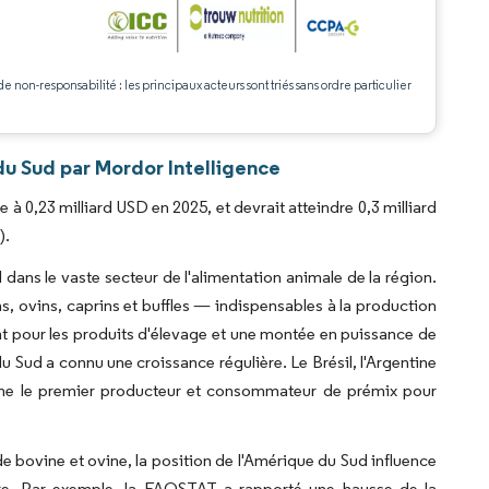
.
de non-responsabilité : les principaux acteurs sont triés sans ordre particulier
u Sud par Mordor Intelligence
 0,23 milliard USD en 2025, et devrait atteindre 0,3 milliard
).
dans le vaste secteur de l'alimentation animale de la région.
, ovins, caprins et buffles — indispensables à la production
sant pour les produits d'élevage et une montée en puissance de
 Sud a connu une croissance régulière. Le Brésil, l'Argentine
omme le premier producteur et consommateur de prémix pour
e bovine et ovine, la position de l'Amérique du Sud influence
re. Par exemple, la FAOSTAT a rapporté une hausse de la