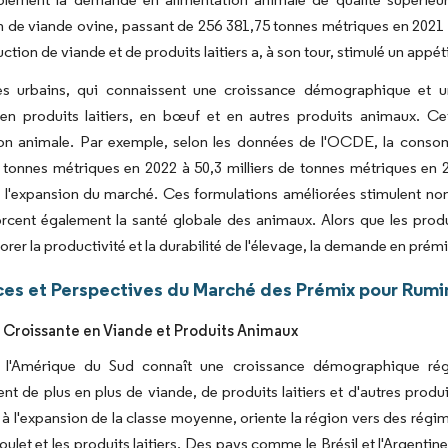
 de viande ovine, passant de 256 381,75 tonnes métriques en 2021
ction de viande et de produits laitiers a, à son tour, stimulé un appét
es urbains, qui connaissent une croissance démographique et une
n produits laitiers, en bœuf et en autres produits animaux. Ce
ion animale. Par exemple, selon les données de l'OCDE, la cons
e tonnes métriques en 2022 à 50,3 milliers de tonnes métriques en 
 l'expansion du marché. Ces formulations améliorées stimulent non s
rcent également la santé globale des animaux. Alors que les produc
orer la productivité et la durabilité de l'élevage, la demande en prémi
es et Perspectives du Marché des Prémix pour Rumi
roissante en Viande et Produits Animaux
 l'Amérique du Sud connaît une croissance démographique réguli
 de plus en plus de viande, de produits laitiers et d'autres produ
 à l'expansion de la classe moyenne, oriente la région vers des rég
oulet et les produits laitiers. Des pays comme le Brésil et l'Argenti