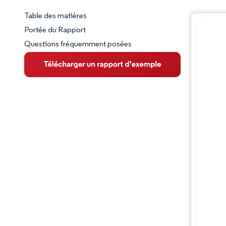
Table des matières
Aperçu du marché
Portée du Rapport
Questions fréquemment posées
VUE D’ENSEMBLE DU MARCHÉ
Principales tendances du marché
Paysage concurrentiel
Évolutions de l'industrie