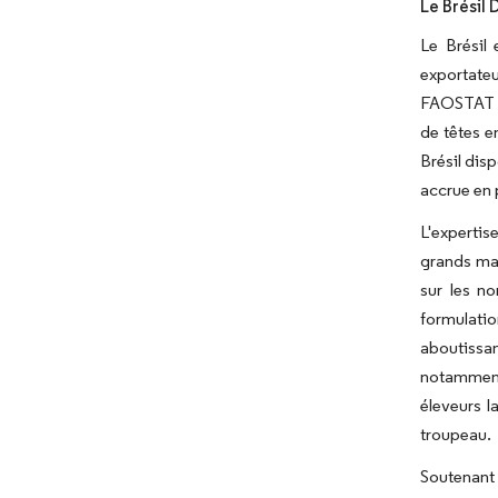
Le Brésil
Le Brésil
exportateu
FAOSTAT in
de têtes e
Brésil dis
accrue en p
L'expertis
grands mar
sur les n
formulati
aboutissant
notamment 
éleveurs l
troupeau.
Soutenant 