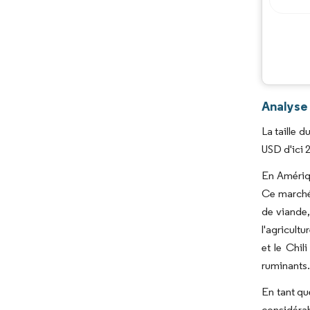
Analyse
La taille 
USD d'ici 
En Amériqu
Ce marché 
de viande,
l'agricult
et le Chi
ruminants
En tant qu
considéra