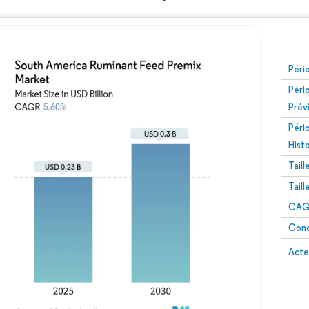
Péri
Péri
Prév
Péri
Hist
Tail
Tail
CAGR
Conc
Acte