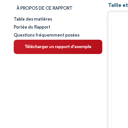
Taille e
À PROPOS DE CE RAPPORT
Table des matières
Taille et part de marché
Portée du Rapport
Questions fréquemment posées
Analyse du marché
Tendances et perspectives
Paysage concurrentiel
Acteurs majeurs
Évolutions de l'industrie