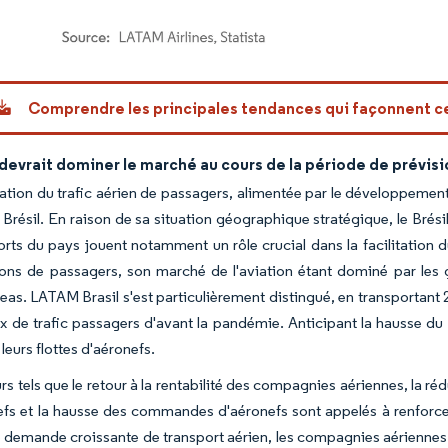
or Intelligence. La réutilisation nécessite une attribution sous CC BY 4.0.
Comprendre les principales tendances qui façonnent 
 devrait dominer le marché au cours de la période de prévis
tion du trafic aérien de passagers, alimentée par le développement d
Brésil. En raison de sa situation géographique stratégique, le Brésil 
rts du pays jouent notamment un rôle crucial dans la facilitation du 
lions de passagers, son marché de l'aviation étant dominé par le
eas. LATAM Brasil s'est particulièrement distingué, en transportant 
x de trafic passagers d'avant la pandémie. Anticipant la hausse d
leurs flottes d'aéronefs.
rs tels que le retour à la rentabilité des compagnies aériennes, la ré
fs et la hausse des commandes d'aéronefs sont appelés à renforcer
 demande croissante de transport aérien, les compagnies aériennes