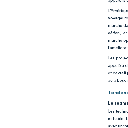
appareils 
L'Amériqu
voyageurs 
marché dan
aérien, le
marché opt
l'améliora
Les projec
appelé à d
et devrait
aura besoi
Tendanc
Le segmen
Les techno
et fiable.
avec un in