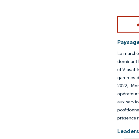
Image © Mord
Paysage
Le marché 
dominant 
et Viasat 
gammes de 
2022, Mom
opérateurs
aux servic
positionn
présence r
Leaders