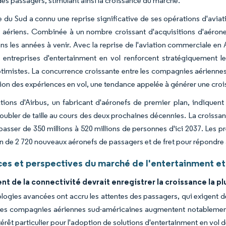
des passagers, stimulant ainsi la croissance du marché.
e du Sud a connu une reprise significative de ses opérations d'a
aériens. Combinée à un nombre croissant d'acquisitions d'aéronef
s les années à venir. Avec la reprise de l'aviation commerciale en
s entreprises d'entertainment en vol renforcent stratégiquement l
imistes. La concurrence croissante entre les compagnies aériennes
tion des expériences en vol, une tendance appelée à générer une cro
tions d'Airbus, un fabricant d'aéronefs de premier plan, indiquen
oubler de taille au cours des deux prochaines décennies. La croissan
 passer de 350 millions à 520 millions de personnes d'ici 2037. Les 
n de 2 720 nouveaux aéronefs de passagers et de fret pour répondre
es et perspectives du marché de l'entertainment et 
t de la connectivité devrait enregistrer la croissance la pl
logies avancées ont accru les attentes des passagers, qui exigent
 Les compagnies aériennes sud-américaines augmentent notablement
térêt particulier pour l'adoption de solutions d'entertainment en vol