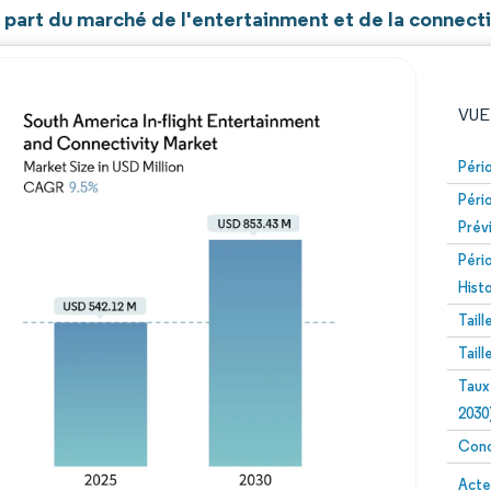
t part du marché de l'entertainment et de la connect
VUE
Péri
Péri
Prév
Péri
Hist
Tail
Image © Mordor Intelligence. La réutilisation nécessite un
Tail
Taux
2030
Conc
Image 
Acte