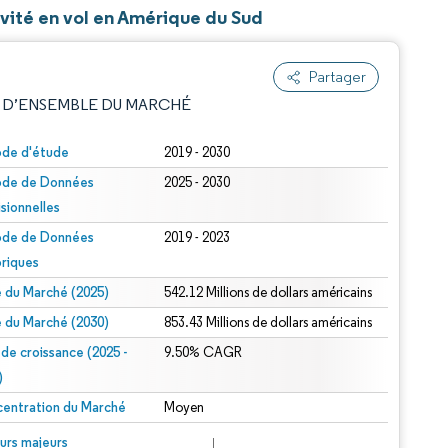
ivité en vol en Amérique du Sud
Partager
 D’ENSEMBLE DU MARCHÉ
ode d'étude
2019 - 2030
ode de Données
2025 - 2030
isionnelles
ode de Données
2019 - 2023
oriques
le du Marché (2025)
542.12 Millions de dollars américains
e attribution sous CC BY 4.0.
le du Marché (2030)
853.43 Millions de dollars américains
 de croissance (2025 -
9.50% CAGR
)
entration du Marché
Moyen
© Mordor Intelligence. La réutilisation nécessite une attribution sous CC BY 4.0.
urs majeurs