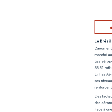
Image © Mord
Le Brésil
L'augmenta
marché au 
Les aéropo
88,54 mil
Linhas Aér
ses niveau
renforcent 
Des facteu
des aérone
Face à une