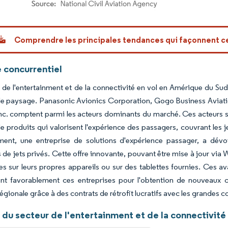
or Intelligence. La réutilisation nécessite une attribution sous CC BY 4.0.
Comprendre les principales tendances qui façonnent 
 concurrentiel
de l'entertainment et de la connectivité en vol en Amérique du Sud
le paysage. Panasonic Avionics Corporation, Gogo Business Aviati
Inc. comptent parmi les acteurs dominants du marché. Ces acteurs so
produits qui valorisent l'expérience des passagers, couvrant les j
ent, une entreprise de solutions d'expérience passager, a dévo
 de jets privés. Cette offre innovante, pouvant être mise à jour vi
es sur leurs propres appareils ou sur des tablettes fournies. Ces 
ent favorablement ces entreprises pour l'obtention de nouveaux 
égionale grâce à des contrats de rétrofit lucratifs avec les grandes
 du secteur de l'entertainment et de la connectivité