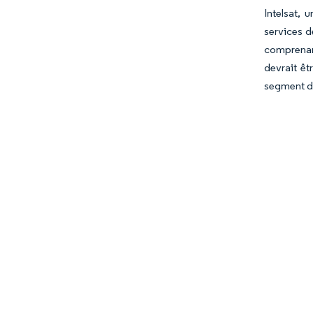
Intelsat, 
services d
comprenant
devrait ê
segment da