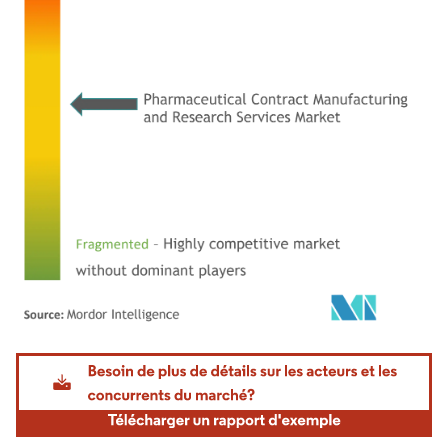
Image © Mordor Intelligence. La réutilisation nécessite une attribution sous CC BY 4.