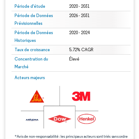
Période d'étude
2020 - 2031
Période de Données
2026 - 2031
Prévisionnelles
Période de Données
2020 - 2024
Historiques
Taux de croissance
5.72% CAGR
Concentration du
Élevé
Marché
Image © Mordor Intelligence. La réutilisation nécessite une attribution sous CC 
Acteurs majeurs
*Avis de non-responsabilité : les principaux acteurs sont triés sans ordre