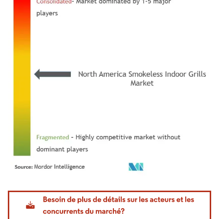
Image © Mordor Intelligence. La réutilisation nécessite une attribution sous CC BY 4.