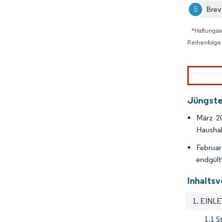
Brevi
*Haftungsa
Reihenfolge 
Jüngste
März 20
Haushal
Februar
endgült
Inhaltsv
1. EINL
1.1 