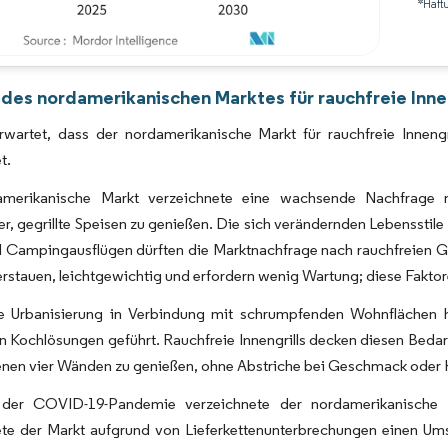
*Haft
Bild © Mordor Intelligence. Wiederverwendung erfordert Namensnennung gemäß 
 des nordamerikanischen Marktes für rauchfreie Innen
rwartet, dass der nordamerikanische Markt für rauchfreie Inne
t.
merikanische Markt verzeichnete eine wachsende Nachfrage n
r, gegrillte Speisen zu genießen. Die sich verändernden Lebensstil
 Campingausflügen dürften die Marktnachfrage nach rauchfreien Grill
verstauen, leichtgewichtig und erfordern wenig Wartung; diese Fakto
e Urbanisierung in Verbindung mit schrumpfenden Wohnflächen
n Kochlösungen geführt. Rauchfreie Innengrills decken diesen Bedarf
genen vier Wänden zu genießen, ohne Abstriche bei Geschmack oder
der COVID-19-Pandemie verzeichnete der nordamerikanische Ma
ete der Markt aufgrund von Lieferkettenunterbrechungen einen Um