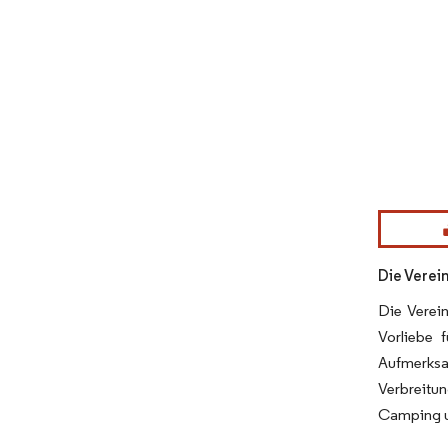
Bild © Mor
Die Verei
Die Verei
Vorliebe 
Aufmerksa
Verbreitun
Camping un