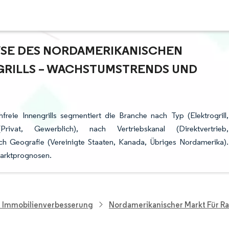
E DES NORDAMERIKANISCHEN M
ILLS – WACHSTUMSTRENDS UND P
reie Innengrills segmentiert die Branche nach Typ (Elektrogrill,
rivat, Gewerblich), nach Vertriebskanal (Direktvertrieb,
h Geografie (Vereinigte Staaten, Kanada, Übriges Nordamerika).
Marktprognosen.
d Immobilienverbesserung
Nordamerikanischer Markt Für Rau