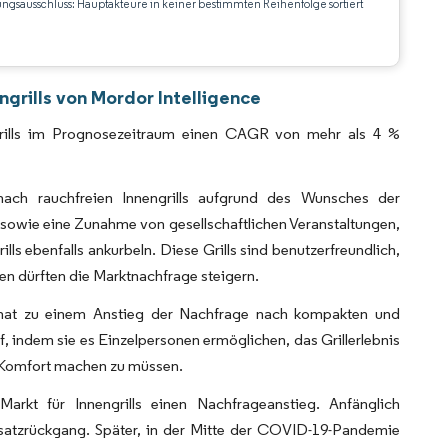
ungsausschluss: Hauptakteure in keiner bestimmten Reihenfolge sortiert
CC BY 4.0.
grills von Mordor Intelligence
ngrills im Prognosezeitraum einen CAGR von mehr als 4 %
ach rauchfreien Innengrills aufgrund des Wunsches der
e sowie eine Zunahme von gesellschaftlichen Veranstaltungen,
s ebenfalls ankurbeln. Diese Grills sind benutzerfreundlich,
ren dürften die Marktnachfrage steigern.
 hat zu einem Anstieg der Nachfrage nach kompakten und
, indem sie es Einzelpersonen ermöglichen, das Grillerlebnis
 Komfort machen zu müssen.
rkt für Innengrills einen Nachfrageanstieg. Anfänglich
satzrückgang. Später, in der Mitte der COVID-19-Pandemie