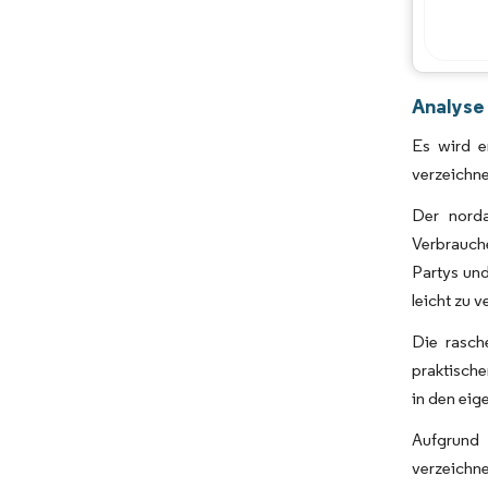
Analyse
Es wird e
verzeichne
Der norda
Verbrauche
Partys und
leicht zu 
Die rasch
praktische
in den ei
Aufgrund 
verzeichn