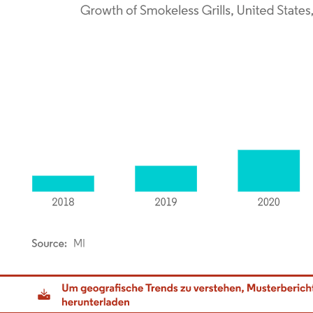
dor Intelligence. Wiederverwendung erfordert Namensnennung gemäß CC BY 4.0.