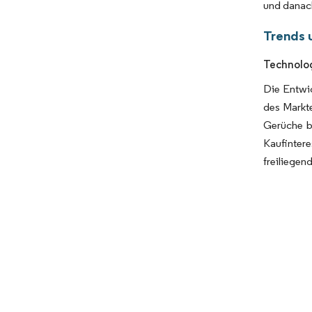
und danac
Trends 
Technolog
Die Entwic
des Markte
Gerüche be
Kaufinter
freiliegen