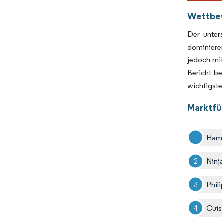
Wettbe
Der unter
dominiere
jedoch mit
Bericht be
wichtigste
Marktfüh
Hami
Ninj
Phil
Cuis