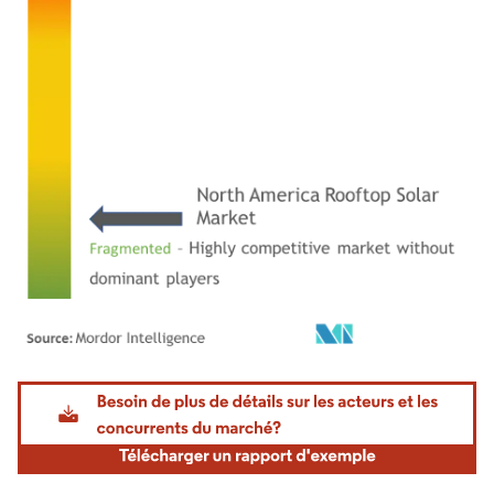
Image © Mordor Intelligence. La réutilisation nécessite une attribution sous CC BY 4.