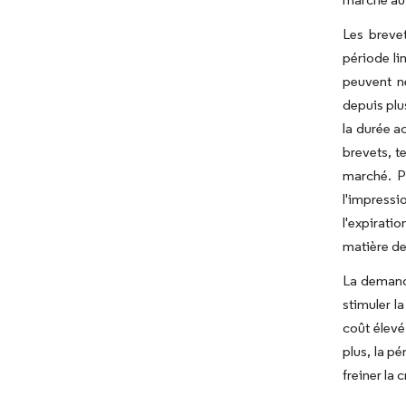
Les breve
période lim
peuvent ne
depuis plu
la durée a
brevets, t
marché. P
l'impress
l'expirati
matière de
La demande
stimuler l
coût élevé
plus, la p
freiner la