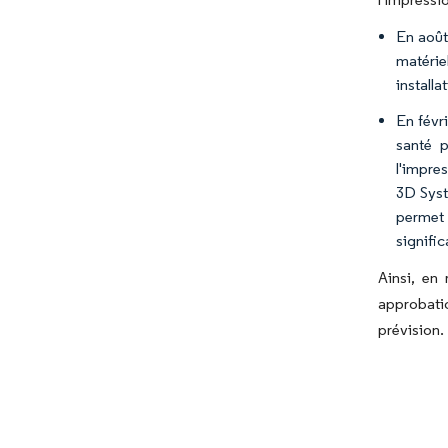
En août
matérie
install
En févr
santé p
l'impre
3D Syst
permet 
signific
Ainsi, en
approbati
prévision.