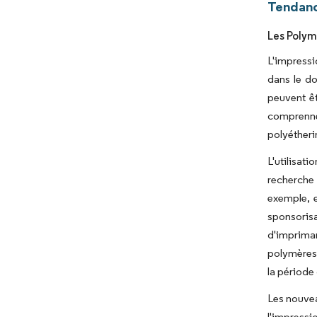
Tendanc
Les Polym
L'impressi
dans le do
peuvent ê
comprennen
polyétheri
L'utilisat
recherche 
exemple, e
sponsorisa
d'imprima
polymères 
la période
Les nouvea
l'impressi