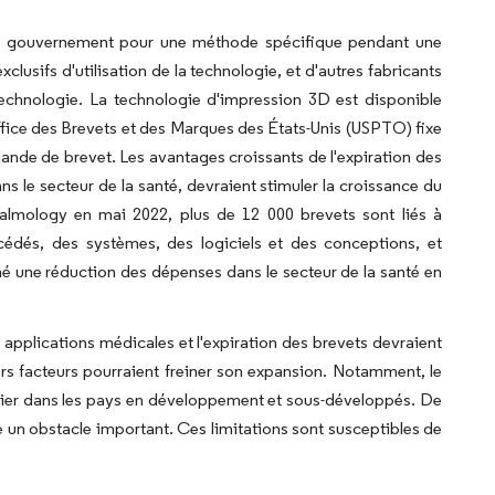
 le gouvernement pour une méthode spécifique pendant une
xclusifs d'utilisation de la technologie, et d'autres fabricants
technologie. La technologie d'impression 3D est disponible
Office des Brevets et des Marques des États-Unis (USPTO) fixe
mande de brevet. Les avantages croissants de l'expiration des
ns le secteur de la santé, devraient stimuler la croissance du
almology en mai 2022, plus de 12 000 brevets sont liés à
édés, des systèmes, des logiciels et des conceptions, et
né une réduction des dépenses dans le secteur de la santé en
applications médicales et l'expiration des brevets devraient
urs facteurs pourraient freiner son expansion. Notamment, le
iculier dans les pays en développement et sous-développés. De
e un obstacle important. Ces limitations sont susceptibles de