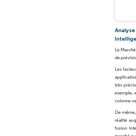
Analyse
Intellig
Le Marché 
de prévisi
Les facteu
applicati
très préci
exemple, e
colonne ver
De même, e
réalité au
fusion int
marché au 