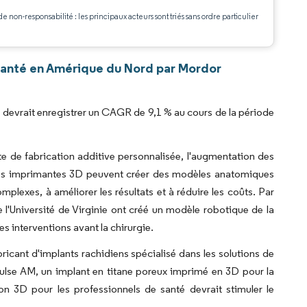
de non-responsabilité : les principaux acteurs sont triés sans ordre particulier
.
 Santé en Amérique du Nord par Mordor
 devrait enregistrer un CAGR de 9,1 % au cours de la période
e de fabrication additive personnalisée, l'augmentation des
. Les imprimantes 3D peuvent créer des modèles anatomiques
mplexes, à améliorer les résultats et à réduire les coûts. Par
e l'Université de Virginie ont créé un modèle robotique de la
es interventions avant la chirurgie.
icant d'implants rachidiens spécialisé dans les solutions de
ulse AM, un implant en titane poreux imprimé en 3D pour la
on 3D pour les professionnels de santé devrait stimuler le