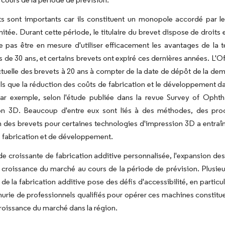
ts sont importants car ils constituent un monopole accordé par
itée. Durant cette période, le titulaire du brevet dispose de droits e
 pas être en mesure d'utiliser efficacement les avantages de la 
s de 30 ans, et certains brevets ont expiré ces dernières années. L'
ctuelle des brevets à 20 ans à compter de la date de dépôt de la de
els que la réduction des coûts de fabrication et le développement da
ar exemple, selon l'étude publiée dans la revue Survey of Ophth
ion 3D. Beaucoup d'entre eux sont liés à des méthodes, des proc
on des brevets pour certaines technologies d'impression 3D a entraî
 fabrication et de développement.
 croissante de fabrication additive personnalisée, l'expansion des 
a croissance du marché au cours de la période de prévision. Plusie
 de la fabrication additive pose des défis d'accessibilité, en part
énurie de professionnels qualifiés pour opérer ces machines constitu
 croissance du marché dans la région.