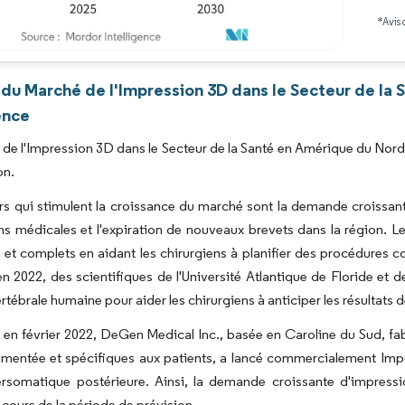
*Avis 
Image © Mordor Intelligence. La réutilisation nécessite une attribution sous CC BY 4.0
 du Marché de l'Impression 3D dans le Secteur de la
ence
de l'Impression 3D dans le Secteur de la Santé en Amérique du Nord
on.
rs qui stimulent la croissance du marché sont la demande croissant
ons médicales et l'expiration de nouveaux brevets dans la région
s et complets en aidant les chirurgiens à planifier des procédures co
n 2022, des scientifiques de l'Université Atlantique de Floride et d
tébrale humaine pour aider les chirurgiens à anticiper les résultats d
n février 2022, DeGen Medical Inc., basée en Caroline du Sud, fabr
gmentée et spécifiques aux patients, a lancé commercialement Imp
ersomatique postérieure. Ainsi, la demande croissante d'impressi
cours de la période de prévision.