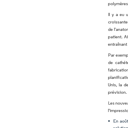
polymères 
Il y a eu 
croissante
de l'anato
patient. A
entraînant
Par exempl
de cathét
fabricatio
planificat
Unis, la 
prévision.
Les nouvea
l'impressi
En août
solutio