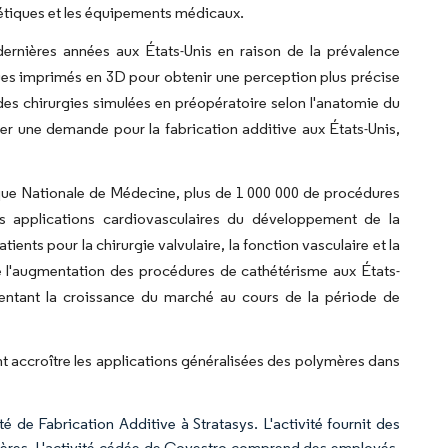
étiques et les équipements médicaux.
dernières années aux États-Unis en raison de la prévalence
ues imprimés en 3D pour obtenir une perception plus précise
des chirurgies simulées en préopératoire selon l'anatomie du
éer une demande pour la fabrication additive aux États-Unis,
thèque Nationale de Médecine, plus de 1 000 000 de procédures
es applications cardiovasculaires du développement de la
nts pour la chirurgie valvulaire, la fonction vasculaire et la
 de l'augmentation des procédures de cathétérisme aux États-
mentant la croissance du marché au cours de la période de
nt accroître les applications généralisées des polymères dans
é de Fabrication Additive à Stratasys. L'activité fournit des
mères. L'activité cédée de Covestro comprend des employés,