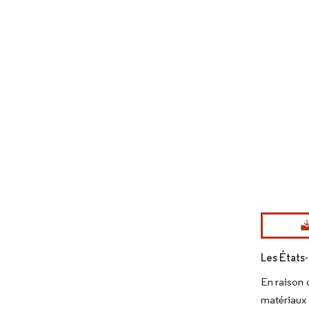
Image © Mord
Les États
En raison 
matériaux 