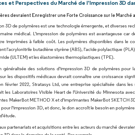
es et Perspectives du Marché de l'Impression 3D dan
ères devraient Enregistrer une Forte Croissance sur le Marché a
on 3D de polymères est une technologie émergente, et diverses rech
maine médical. L'impression de polymères est avantageuse car des
tre imprimées à faible coût. Les polymères disponibles dans le 
t l'acrylonitrile butadiène styrène (ABS), l'acide polylactique (PLA)
mide (ULTEM) et les élastomères thermoplastiques (TPE).
ion généralisée des solutions d'impression 3D de polymères pour l
sur les dispositifs médicaux devrait connaître une croissance signi
n février 2022, Stratasys Ltd, une entreprise spécialisée dans le
it les Laboratoires Visible Heart de l'Université du Minnesota av
ntes MakerBot METHOD X et d'imprimantes MakerBot SKETCH 3D pour
pour l'impression 3D, et donc, le don accroît le besoin en polymère
 d'étude.
ux partenariats et acquisitions entre les acteurs du marché devraie
on 3D dans le domaine de la santé. Par exemple,.