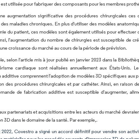
est utilisée pour fabriquer des composants pour les membres proth
une augmentation significative des procédures chirurgicales ces 
 des maladies chroniques. En plus d'utiliser des modèles anatomiq
mie du patient, ces modèles sont également utilisés pour effectuer 
insi, l'augmentation du nombre de chirurgies est susceptible de cr
 une croissance du marché au cours de la période de prévision.
e, selon l'article mis à jour publié en janvier 2023 dans la Biblio
érisme cardiaque sont réalisées annuellement aux États-Unis. L
n additive comprennent l'adoption de modèles 3D spécifiques aux patie
ion des procédures chirurgicales et par cathéter. Ainsi, en raison
demande de fabrication additive est susceptible d'augmenter, ali
ux partenariats et acquisitions entre les acteurs du marché devraie
on 3D dans le domaine de la santé. Par exemple,.
 2022, Covestro a signé un accord définitif pour vendre son activit
ns matérielles pour les procédés courants d'impression 3D de poly