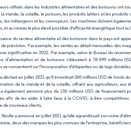
eurs utilisés dans les industries alimentaires et des boissons ont so
 la viande, la volaille, le poisson, les produits laitiers et les produi
s, les mélangeurs et les convoyeurs. Les machines doivent égaleme
, et au niveau le plus élevé possible d'efficacité énergétique tout au 
ssance du secteur alimentaire et des boissons dans le pays est appe
 de prévision. Par exemple, les ventes au détail mensuelles des mag
sse significative en 2022. Par exemple, selon le Bureau du recensem
s d'alimentation et de boissons s'élevaient à 78 099 millions USD
s se concentrent sur l'incorporation d'étiquettes ou de tags durables
a déclaré en juillet 2021 qu'il investirait 500 millions USD de fonds
rmation de la viande et de la volaille, offrant aux agriculteurs, au
a également annoncé plus de 150 millions USD de financement pour 
tes afin de les aider à faire face à la COVID, à être compétitives 
re de nouveaux clients.
 Nestle a annoncé en juillet 2021 qu'elle agrandissait son usine d'ali
isine, deux des marques les plus connues de l'entreprise, bénéficiero