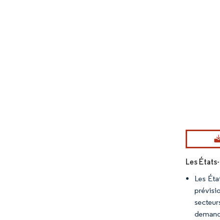
Image © Mord
Les États-
Les Éta
prévisi
secteur
demand