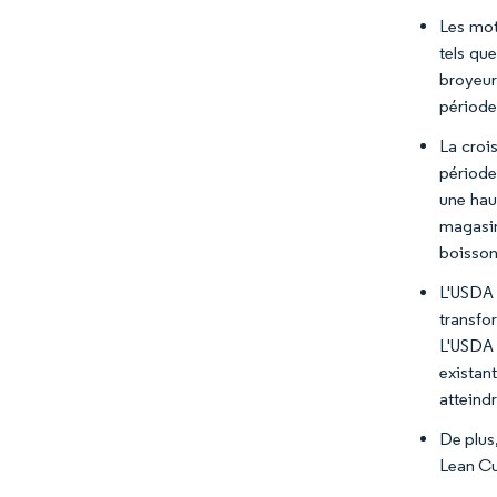
Les mot
tels que
broyeur
périodes
La croi
période
une hau
magasin
boisson
L'USDA 
transfo
L'USDA 
existan
atteind
De plus,
Lean Cu