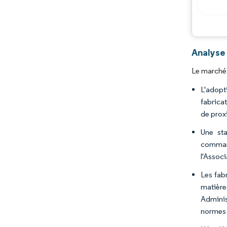
Analyse
Le marché 
L'adopt
fabrica
de prox
Une sta
command
l'Assoc
Les fabr
matière
Adminis
normes 