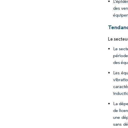
L'épidé
des ven
équipeme
Tendanc
Le secteu
Le sect
période
des équi
Les équ
vibrati
caracté
inductio
La dépe
de lice
une dép
sans dé