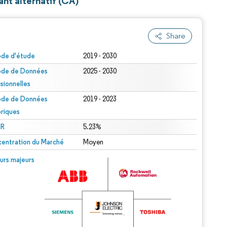
nt alternatif (CA)
Share
ode d'étude
2019 - 2030
ode de Données
2025 - 2030
isionnelles
ode de Données
2019 - 2023
oriques
R
5.23%
entration du Marché
Moyen
urs majeurs