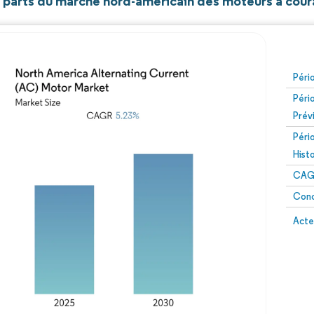
t parts du marché nord-américain des moteurs à coura
Péri
Péri
Prév
Péri
Hist
CAG
Conc
Acte