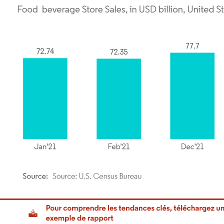
or Intelligence. La réutilisation nécessite une attribution sous CC BY 4.0.