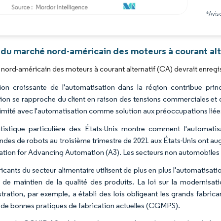
*Avis 
Image © Mordor Intelligence. La réutilisation nécessite une attribution sous CC BY 4.0
 du marché nord-américain des moteurs à courant alt
nord-américain des moteurs à courant alternatif (CA) devrait enregi
ion croissante de l'automatisation dans la région contribue p
tion se rapproche du client en raison des tensions commerciales et 
imité avec l'automatisation comme solution aux préoccupations liée
tistique particulière des États-Unis montre comment l'automatisa
es de robots au troisième trimestre de 2021 aux États-Unis ont au
iation for Advancing Automation (A3). Les secteurs non automobiles
icants du secteur alimentaire utilisent de plus en plus l'automatisat
 de maintien de la qualité des produits. La loi sur la modernisa
tration, par exemple, a établi des lois obligeant les grands fabric
de bonnes pratiques de fabrication actuelles (CGMPS).