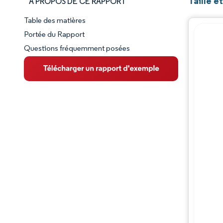
Taille e
À PROPOS DE CE RAPPORT
Table des matières
Aperçu du marché
Portée du Rapport
Questions fréquemment posées
VUE D’ENSEMBLE DU MARCHÉ
Principales tendances du marché
Paysage concurrentiel
Évolutions de l'industrie