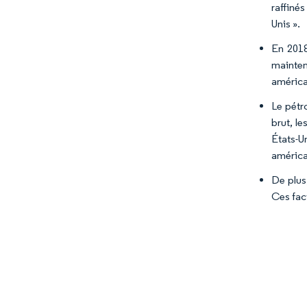
raffinés
Unis ».
En 2018
mainten
américa
Le pétr
brut, le
États-Un
américai
De plus
Ces fac