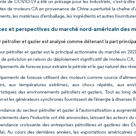
mie de COVID-19 a été un présage pour les industriels, c'est-à-dire
tes de moteurs CA en provenance de Chine a perturbé la chaîne d'a
nts, les matériaux d'emballage, les ingrédients et autres fournitures
es et perspectives du marché nord-américain des mo
r pétrolier et gazier est analysé comme détenant la part princip
eur pétrolier et gazier est le principal actionnaire du marché en 202
 de prévision en raison du déploiement significatif de moteurs CA. 
pements de foreuse pour extraire le pétrole et le gaz naturel des réser
ipements de foreuse utilisent des moteurs comme source d'alimenta
ons, aux températures extrêmes, aux chocs répétés, aux envir
ristiques des environnements pétroliers et gaziers. Tout au long d
n et les générateurs synchrones fournissent de l'énergie à diverses fi
ndance du secteur pétrolier et gazier à l'automatisation a augment
nciements dans l'industrie ont été annoncées, laissant les acteurs du
endance croissante des entreprises pétrolières et gazières des Ét
lai. Au cours des dernières années, les exportations américaines d