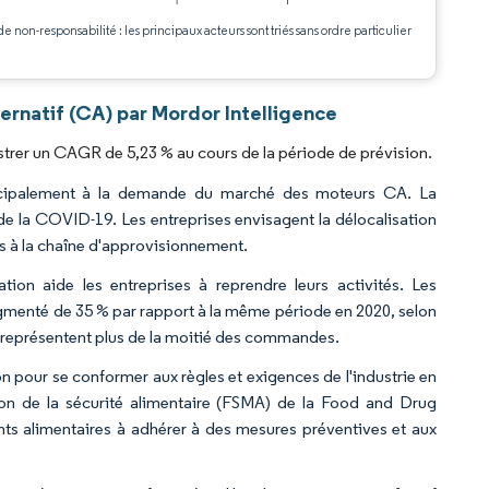
de non-responsabilité : les principaux acteurs sont triés sans ordre particulier
.
ernatif (CA) par Mordor Intelligence
strer un CAGR de 5,23 % au cours de la période de prévision.
rincipalement à la demande du marché des moteurs CA. La
de la COVID-19. Les entreprises envisagent la délocalisation
s à la chaîne d'approvisionnement.
tion aide les entreprises à reprendre leurs activités. Les
gmenté de 35 % par rapport à la même période en 2020, selon
 représentent plus de la moitié des commandes.
ion pour se conformer aux règles et exigences de l'industrie en
tion de la sécurité alimentaire (FSMA) de la Food and Drug
ants alimentaires à adhérer à des mesures préventives et aux