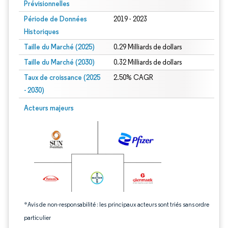
Prévisionnelles
Période de Données
2019 - 2023
Historiques
Taille du Marché (2025)
0.29 Milliards de dollars
Taille du Marché (2030)
0.32 Milliards de dollars
Taux de croissance (2025
2.50% CAGR
- 2030)
Image © Mordor Intelligence. La réutilisation nécessite une attribution sous CC 
Acteurs majeurs
*Avis de non-responsabilité : les principaux acteurs sont triés sans ordre
particulier