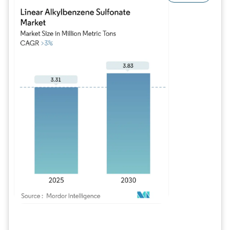
Image © Mordor Intelligence. La réutilisation nécessite une attribution sous CC BY