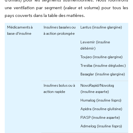
une ventilation par segment (valeur et volume) pour tous les
pays couverts dans la table des matières.
Médicaments à
Insulines basales ou
Lantus (insuline glargine)
base d'insuline
à action prolongée
Levemir (insuline
détémir)
Toujeo (insuline glargine)
Tresiba (insuline dégludec)
Basaglar (insuline glargine)
Insulines bolus ou à
NovoRapid/Novolog
action rapide
(insuline asparte)
Humalog (insuline lispro)
Apidra (insuline glulisine)
FIASP (insuline asparte)
Admelog (insuline lispro)