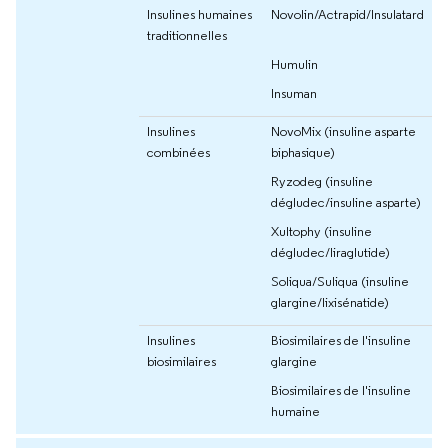
Insulines humaines
Novolin/Actrapid/Insulatard
traditionnelles
Humulin
Insuman
Insulines
NovoMix (insuline asparte
combinées
biphasique)
Ryzodeg (insuline
dégludec/insuline asparte)
Xultophy (insuline
dégludec/liraglutide)
Soliqua/Suliqua (insuline
glargine/lixisénatide)
Insulines
Biosimilaires de l'insuline
biosimilaires
glargine
Biosimilaires de l'insuline
humaine