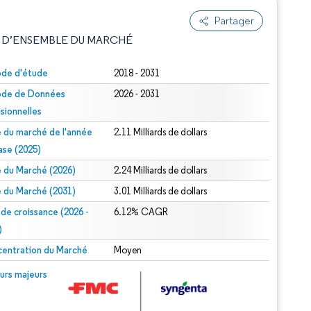
Partager
 D’ENSEMBLE DU MARCHÉ
ode d'étude
2018 - 2031
ode de Données
2026 - 2031
isionnelles
le du marché de l'année
2.11 Milliards de dollars
ase (2025)
le du Marché (2026)
2.24 Milliards de dollars
e attribution sous CC BY 4.0.
le du Marché (2031)
3.01 Milliards de dollars
 de croissance (2026 -
6.12% CAGR
)
entration du Marché
Moyen
© Mordor Intelligence. La réutilisation nécessite une attribution sous CC BY 4.0.
urs majeurs