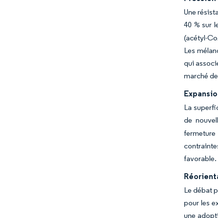
Une résist
40 % sur l
(acétyl-Co
Les mélan
qui associ
marché des
Expansion
La superfi
de nouvel
fermeture 
contrainte
favorable.
Réorient
Le débat p
pour les e
une adopti