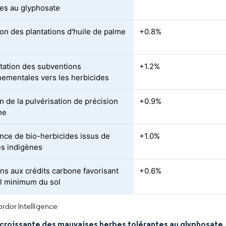
tes au glyphosate
on des plantations d'huile de palme
+0.8%
tation des subventions
+1.2%
ementales vers les herbicides
n de la pulvérisation de précision
+0.9%
ne
ce de bio-herbicides issus de
+1.0%
s indigènes
ons aux crédits carbone favorisant
+0.6%
ail minimum du sol
rdor Intelligence
 croissante des mauvaises herbes tolérantes au glyphosate