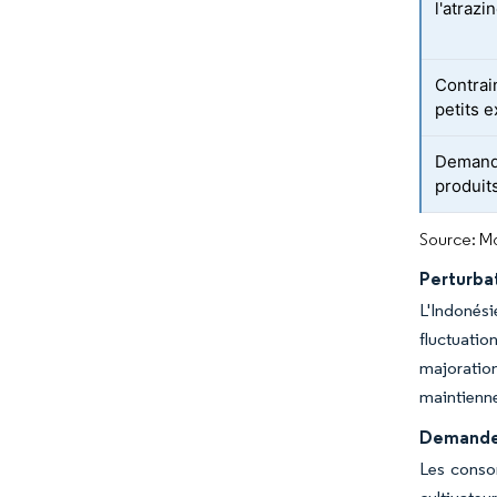
l'atrazi
Contrain
petits e
Demande
produit
Source: Mo
Perturbat
L'Indonési
fluctuatio
majoratio
maintienne
Demande 
Les consom