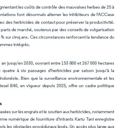
ugmentant les coûts de contrôle des mauvaises herbes de 25 à
ntations font désormais alterner les inhibiteurs de l'ACCase
ec des herbicides de contact pour préserver la productivité.
arts de marché, soutenus par des conseils de vulgarisation
5 % sur cinq ans. Ces circonstances renforcent la tendance du
rammes intégrés.
ar an jusqu'en 2030, ouvrant entre 153 800 et 267 000 hectares
 quatre à six passages d'herbicides par saison jusqu'à la
ndonésie. Bien que la surveillance environnementale et les
iesel B40, en vigueur depuis 2025, offre un cadre politique
s
 axées sur les engrais et le soutien aux herbicides, notamment
rme numérique de fourniture d'intrants Kartu Tani enregistre
ois les obstacles procéduraux levés. Un accès plus large aux