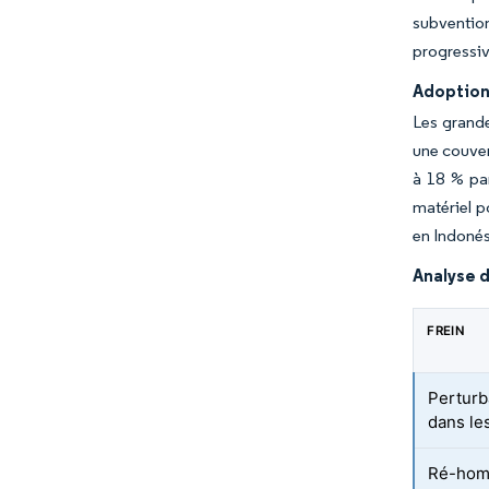
subventio
progressiv
Adoption 
Les grande
une couver
à 18 % pa
matériel p
en Indonés
Analyse d
FREIN
Perturb
dans les
Ré-homo