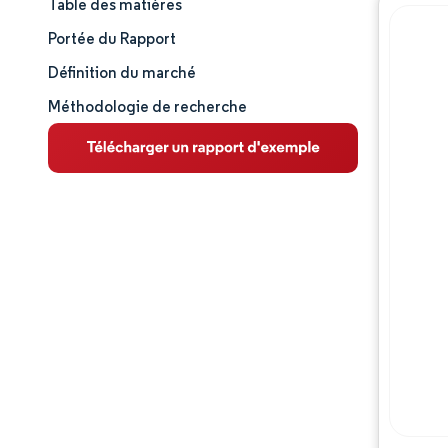
Table des matières
Taille et part de marché
Portée du Rapport
Analyse du marché
Définition du marché
Méthodologie de recherche
Tendances et perspectives
Analyse des segments
Analyse géographique
Paysage concurrentiel
Acteurs majeurs
Évolutions de l'industrie