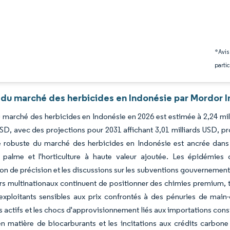
*Avis
partic
 du marché des herbicides en Indonésie par Mordor I
du marché des herbicides en Indonésie en 2026 est estimée à 2,24 mil
USD, avec des projections pour 2031 affichant 3,01 milliards USD, 
 robuste du marché des herbicides en Indonésie est ancrée dans l'a
e palme et l'horticulture à haute valeur ajoutée. Les épidémies
ion de précision et les discussions sur les subventions gouvernemen
rs multinationaux continuent de positionner des chimies premium, t
 exploitants sensibles aux prix confrontés à des pénuries de mai
s actifs et les chocs d'approvisionnement liés aux importations cons
 matière de biocarburants et les incitations aux crédits carbone