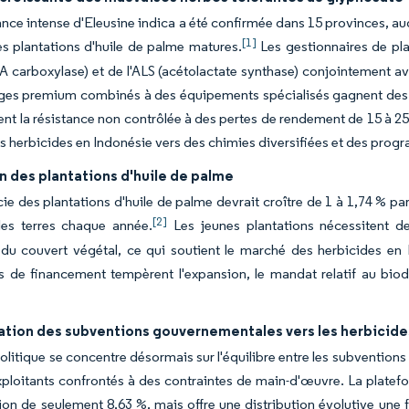
ance intense d'Eleusine indica a été confirmée dans 15 provinces, a
[1]
es plantations d'huile de palme matures.
Les gestionnaires de pla
A carboxylase) et de l'ALS (acétolactate synthase) conjointement av
ges premium combinés à des équipements spécialisés gagnent des p
ent la résistance non contrôlée à des pertes de rendement de 15 à 2
 herbicides en Indonésie vers des chimies diversifiées et des prog
 des plantations d'huile de palme
cie des plantations d'huile de palme devrait croître de 1 à 1,74 % p
[2]
les terres chaque année.
Les jeunes plantations nécessitent de
du couvert végétal, ce qui soutient le marché des herbicides en I
s de financement tempèrent l'expansion, le mandat relatif au biod
ation des subventions gouvernementales vers les herbicide
olitique se concentre désormais sur l'équilibre entre les subventions
xploitants confrontés à des contraintes de main-d'œuvre. La platefo
on de seulement 8,63 %, mais offre une distribution évolutive une f