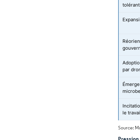
toléran
Expansi
Réorien
gouvern
Adoptio
par dro
Émergen
microbe
Incitati
le trav
Source: Mo
Pression