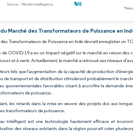
*Avis 
Image © Mordor Intelligence. La réutilisation nécessite une attribution sous CC BY 4.0
 du Marché des Transformateurs de Puissance en Inde
des Transformateurs de Puissance en Inde devrait enregistrer un TCA
 de COVID-19 a eu un impact négatif sur le marché en raison des c
 cours et à venir. Actuellement, le marché a retrouvé ses niveaux d'a
teurs tels que l'augmentation de la capacité de production d'énerg
s de transport et de distribution stimuleront probablement le march
ues gouvernementales favorables visant à accroître la demande éne
nsformateurs de puissance.
nt, les retards dans la mise en œuvre des projets dus aux longue
des transformateurs de puissance.
au intelligent est une technologie hautement efficace et économ
sation des réseaux existants dans la région pourrait créer plusieu