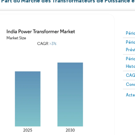
et Part du Marché des Transformateurs de Puissance e
Péri
Péri
Prév
Péri
Hist
CAG
Conc
Acte