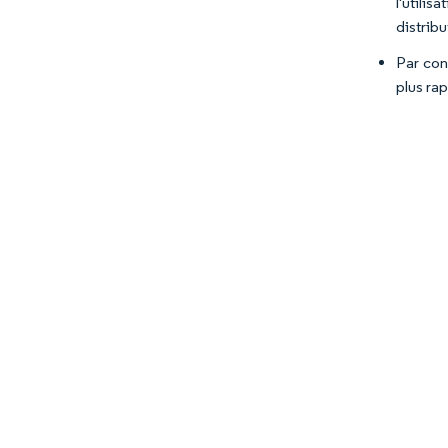
l'utili
distribu
Par con
plus ra