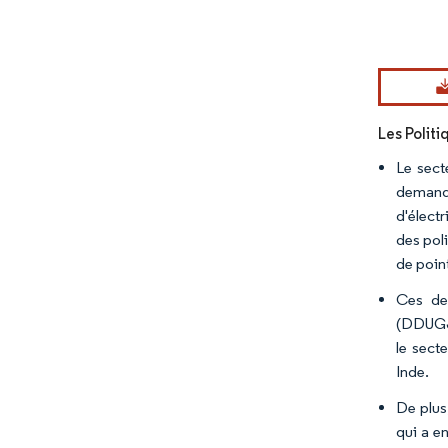
Image © Mord
Les Polit
Le sect
demande
d'électr
des pol
de poin
Ces de
(DDUGJY
le sect
Inde.
De plus
qui a e