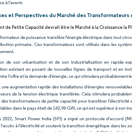
e à l'avenir.
es et Perspectives du Marché des Transformateurs 
t de Petite Capacité devrait être le Marché à la Croissance la P
formateur de puissance transfère l'énergie électrique dans tout circui
ribution primaire. Ces transformateurs sont utilisés dans les système
sement.
on de son urbanisation et de son industrialisation en rapide e
ution existant en posant de nouvelles lignes de transport et en i
entre l'offre et la demande d'énergie, ce qui stimulera probablement l
, une augmentation rapide des installations d'énergies renouvelables 
sseurs de la tension électrique transférée. Cela stimulera probable
t des transformateurs de petite capacité pour transférer l'électricité 
ables dans le pays était de 162,96 GW, ce qui est supérieur à son ins
 2022, Smart Power India (SPI) a signé un protocole d'accord (M
 l'accès à l'électricité et soutenir la transition énergétique dans le