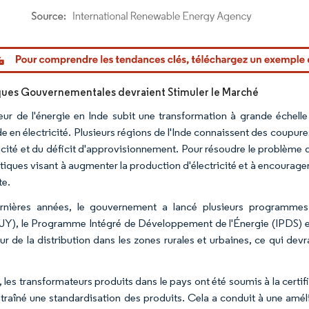
or Intelligence. La réutilisation nécessite une attribution sous CC BY 4.0.
iques Gouvernementales devraient Stimuler le Marché
eur de l'énergie en Inde subit une transformation à grande échelle
 en électricité. Plusieurs régions de l'Inde connaissent des coupur
icité et du déficit d'approvisionnement. Pour résoudre le problème de
itiques visant à augmenter la production d'électricité et à encoura
te.
rnières années, le gouvernement a lancé plusieurs programme
), le Programme Intégré de Développement de l'Énergie (IPDS) et le 
eur de la distribution dans les zones rurales et urbaines, ce qui d
, les transformateurs produits dans le pays ont été soumis à la certi
ntraîné une standardisation des produits. Cela a conduit à une améli