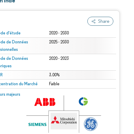
n Inde
Share
ode d'étude
2020 - 2030
ode de Données
2025 - 2030
isionnelles
ode de Données
2020 - 2023
oriques
R
3.00%
entration du Marché
Faible
urs majeurs