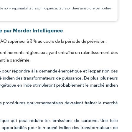
de non-responsabilité : les principaux acteurs sont triés sans ordre particulier
.
 par Mordor Intelligence
C supérieur à 3 % au cours de la période de prévision.
onfinements régionaux ayant entraîné un ralentissement des
vant la pandémie.
ie pour répondre à la demande énergétique et l'expansion des
é indien des transformateurs de puissance. De plus, plusieurs
rgétique en Inde stimuleront probablement le marché indien
s procédures gouvernementales devraient freiner le marché
ique qui peut réduire les émissions de carbone. Une telle
rs opportunités pour le marché indien des transformateurs de