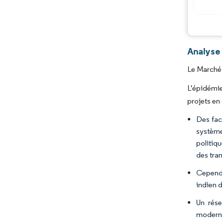
Analyse
Le Marché 
L'épidémie
projets en
Des fac
système
politiq
des tra
Cependa
indien 
Un rése
moderni