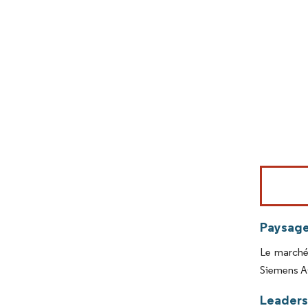
Image © Mord
Paysage
Le marché 
Siemens AG
Leaders