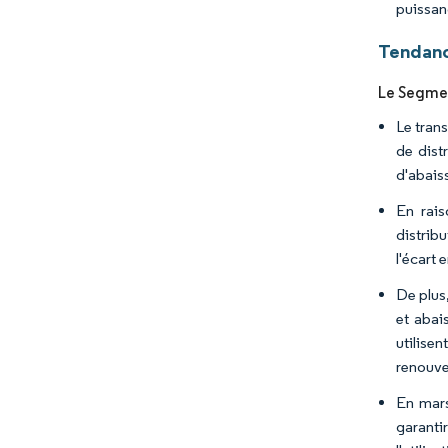
puissanc
Tendanc
Le Segmen
Le trans
de dist
d'abais
En rais
distrib
l'écart 
De plus
et abai
utilisen
renouvel
En mars
garantir