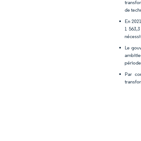
transfo
de tech
En 2021,
1 563,3
nécessi
Le gouv
ambitie
période
Par co
transfo