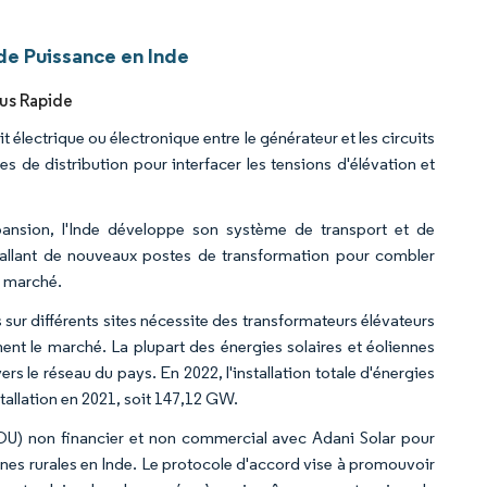
de Puissance en Inde
lus Rapide
t électrique ou électronique entre le générateur et les circuits
s de distribution pour interfacer les tensions d'élévation et
xpansion, l'Inde développe son système de transport et de
nstallant de nouveaux postes de transformation pour combler
e marché.
sur différents sites nécessite des transformateurs élévateurs
ment le marché. La plupart des énergies solaires et éoliennes
vers le réseau du pays. En 2022, l'installation totale d'énergies
tallation en 2021, soit 147,12 GW.
OU) non financier et non commercial avec Adani Solar pour
s zones rurales en Inde. Le protocole d'accord vise à promouvoir