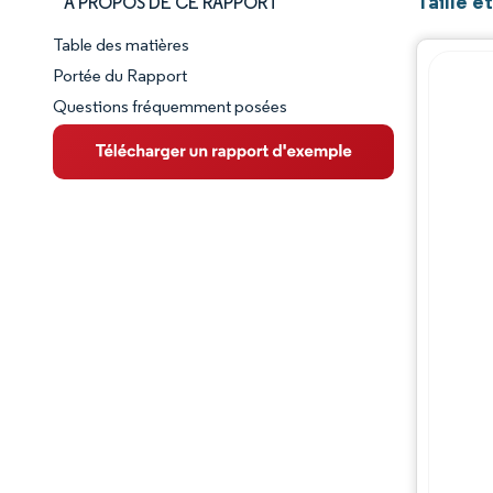
Taille 
À PROPOS DE CE RAPPORT
Table des matières
Aperçu du marché
Portée du Rapport
Questions fréquemment posées
VUE D’ENSEMBLE DU MARCHÉ
Principales tendances du marché
Paysage concurrentiel
Évolutions de l'industrie