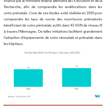
financé par le ministère fédéral allemand de l'Éducation et de la
Recherche, afin de comprendre les améliorations dans les
soins prénatals. L'une de ces études a été réalisée en 2020 pour
comprendre les taux de survie des nourrissons prématurés
bénéficiant de soins périnatals actifs dans 43 USIN de niveau III
à travers l'Allemagne. De telles initiatives facilitent grandement
l'adoption d'équipements de soins néonatals et prénatals dans
les hôpitaux.
Image © Mordor Intelligence. La réutilisation nécessite une attribution sous CC BY 4.