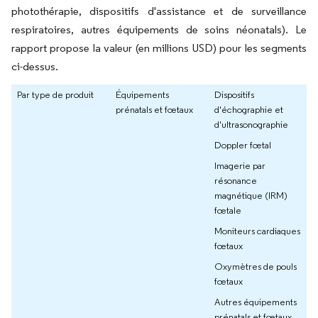
photothérapie, dispositifs d'assistance et de surveillance
respiratoires, autres équipements de soins néonatals). Le
rapport propose la valeur (en millions USD) pour les segments
ci-dessus.
Par type de produit
Équipements
Dispositifs
prénatals et fœtaux
d'échographie et
d'ultrasonographie
Doppler fœtal
Imagerie par
résonance
magnétique (IRM)
fœtale
Moniteurs cardiaques
fœtaux
Oxymètres de pouls
fœtaux
Autres équipements
prénatals et fœtaux