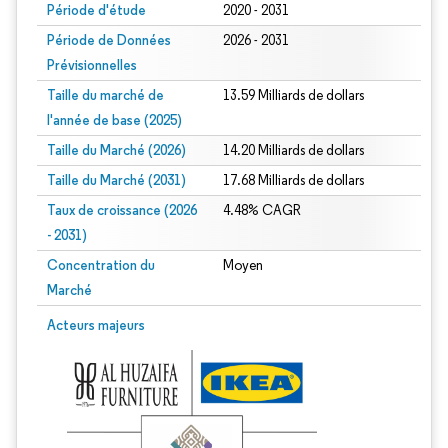
Période d'étude
2020 - 2031
Période de Données
2026 - 2031
Prévisionnelles
Taille du marché de
13.59 Milliards de dollars
l'année de base (2025)
Taille du Marché (2026)
14.20 Milliards de dollars
Taille du Marché (2031)
17.68 Milliards de dollars
Taux de croissance (2026
4.48% CAGR
- 2031)
Concentration du
Moyen
Marché
Image © Mordor Intelligence. La réutilisation nécessite une attribution sous CC 
Acteurs majeurs