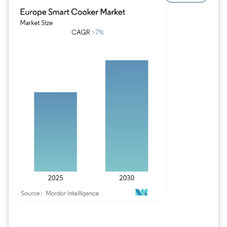
Image © Mordor Intelligence. La réutilisation nécessite une attribution sous CC BY