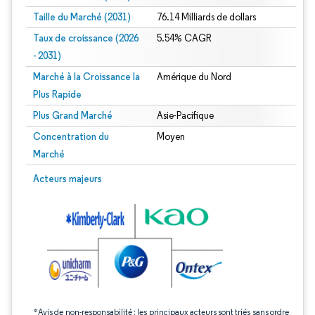
Taille du Marché (2031)
76.14 Milliards de dollars
Taux de croissance (2026
5.54% CAGR
- 2031)
Marché à la Croissance la
Amérique du Nord
Plus Rapide
Plus Grand Marché
Asie-Pacifique
Concentration du
Moyen
Marché
Image © Mordor Intelligence. La réutilisation nécessite une attribution sous CC 
Acteurs majeurs
*Avis de non-responsabilité : les principaux acteurs sont triés sans ordre