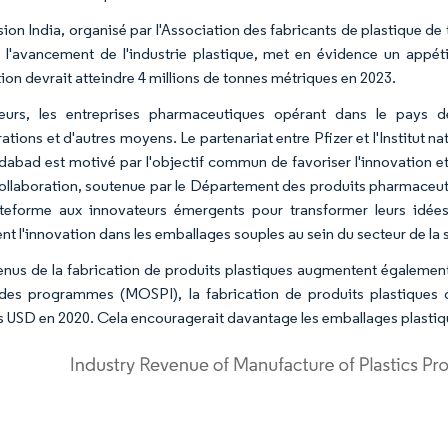
sion India, organisé par l'Association des fabricants de plastique de 
 l'avancement de l'industrie plastique, met en évidence un appét
ion devrait atteindre 4 millions de tonnes métriques en 2023.
leurs, les entreprises pharmaceutiques opérant dans le pays d
rations et d'autres moyens. Le partenariat entre Pfizer et l'Institut
abad est motivé par l'objectif commun de favoriser l'innovation et
ollaboration, soutenue par le Département des produits pharmaceutiqu
teforme aux innovateurs émergents pour transformer leurs idées
nt l'innovation dans les emballages souples au sein du secteur de la 
enus de la fabrication de produits plastiques augmentent également 
es programmes (MOSPI), la fabrication de produits plastiques d
ds USD en 2020. Cela encouragerait davantage les emballages plastiq