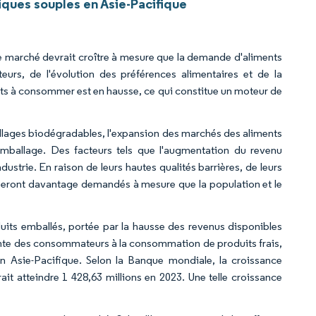
ques souples en Asie-Pacifique
 le marché devrait croître à mesure que la demande d'aliments
s, de l'évolution des préférences alimentaires et de la
s à consommer est en hausse, ce qui constitue un moteur de
lages biodégradables, l'expansion des marchés des aliments
emballage. Des facteurs tels que l'augmentation du revenu
ustrie. En raison de leurs hautes qualités barrières, de leurs
 seront davantage demandés à mesure que la population et le
its emballés, portée par la hausse des revenus disponibles
sante des consommateurs à la consommation de produits frais,
n Asie-Pacifique. Selon la Banque mondiale, la croissance
it atteindre 1 428,63 millions en 2023. Une telle croissance