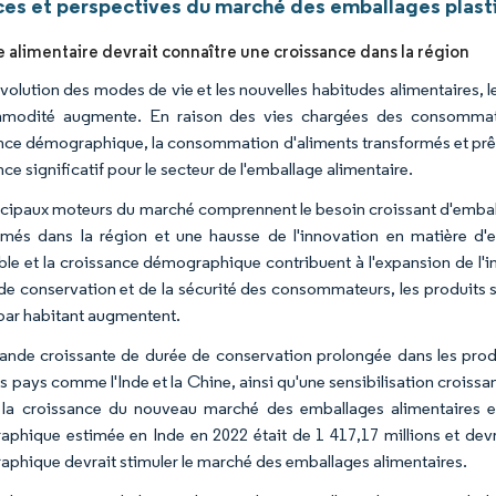
es et perspectives du marché des emballages plasti
e alimentaire devrait connaître une croissance dans la région
évolution des modes de vie et les nouvelles habitudes alimentaires,
odité augmente. En raison des vies chargées des consommateur
nce démographique, la consommation d'aliments transformés et prêt
ce significatif pour le secteur de l'emballage alimentaire.
ncipaux moteurs du marché comprennent le besoin croissant d'embal
rmés dans la région et une hausse de l'innovation en matière d'
ble et la croissance démographique contribuent à l'expansion de l'ind
de conservation et de la sécurité des consommateurs, les produits
par habitant augmentent.
nde croissante de durée de conservation prolongée dans les produ
s pays comme l'Inde et la Chine, ainsi qu'une sensibilisation crois
 la croissance du nouveau marché des emballages alimentaires e
phique estimée en Inde en 2022 était de 1 417,17 millions et devra
phique devrait stimuler le marché des emballages alimentaires.