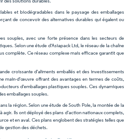
ir des solutions durables.
yclables et biodégradables dans le paysage des emballages
forçant de concevoir des alternatives durables qui égalent ou
s souples, avec une forte présence dans les secteurs de
iques. Selon une étude d'Asiapack Ltd, le réseau de la chaîne
lus complète. Ce réseau complexe mais efficace garantit que
ande croissante d'aliments emballés et des investissements
une main-d'œuvre offrant des avantages en termes de coûts,
roducteurs d'emballages plastiques souples. Ces dynamiques
 des emballages souples.
dans la région. Selon une étude de South Pole, la montée de la
à agir. Ils ont déployé des plans d'action nationaux complets,
source et en aval. Ces plans englobent des stratégies telles que
s de gestion des déchets.