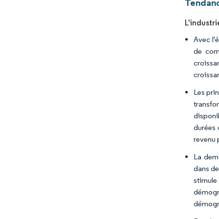
Tendanc
L'industri
Avec l'
de comm
croissa
croissan
Les pri
transfo
disponi
durées 
revenu 
La dema
dans de
stimule
démogra
démogra