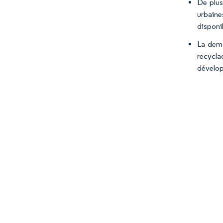
De plus
urbaine
disponib
La dema
recycla
dévelop