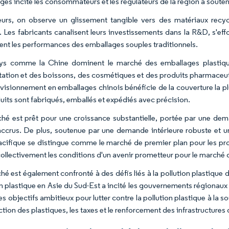
ges incite les consommateurs et les régulateurs de la région à souten
leurs, on observe un glissement tangible vers des matériaux rec
. Les fabricants canalisent leurs investissements dans la R&D, s'ef
ent les performances des emballages souples traditionnels.
s comme la Chine dominent le marché des emballages plastique
ntation et des boissons, des cosmétiques et des produits pharmaceut
visionnement en emballages chinois bénéficie de la couverture la p
duits sont fabriqués, emballés et expédiés avec précision.
hé est prêt pour une croissance substantielle, portée par une dem
accrus. De plus, soutenue par une demande intérieure robuste et 
Pacifique se distingue comme le marché de premier plan pour les p
collectivement les conditions d'un avenir prometteur pour le marché
hé est également confronté à des défis liés à la pollution plastique 
on plastique en Asie du Sud-Est a incité les gouvernements régionaux 
es objectifs ambitieux pour lutter contre la pollution plastique à la 
iction des plastiques, les taxes et le renforcement des infrastructure