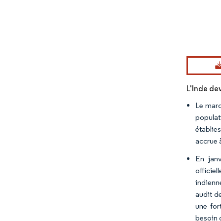
Image © Mord
L'Inde de
Le marc
populat
établie
accrue 
En janv
officie
indienn
audit d
une for
besoin 