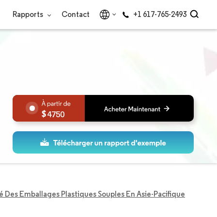
Rapports
Contact
+1 617-765-2493
4750
 Des Emballages Plastiques Souples En Asie-Pacifique