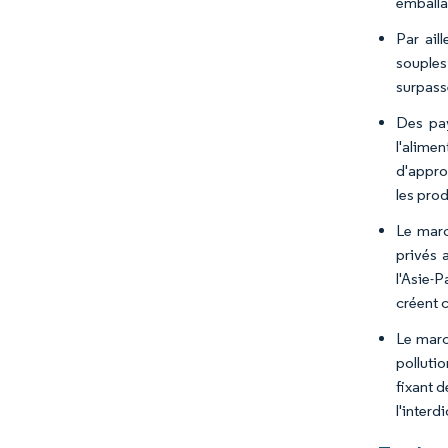
emballa
Par ail
souples
surpass
Des pay
l'alime
d'appro
les pro
Le marc
privés 
l'Asie-
créent 
Le marc
polluti
fixant d
l'interd