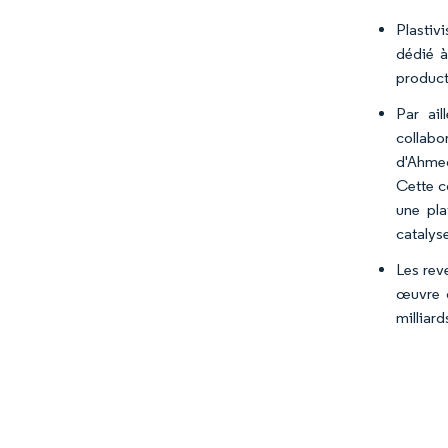
Plastivi
dédié à
product
Par ail
collabo
d'Ahmed
Cette c
une pla
catalyse
Les rev
œuvre d
milliar