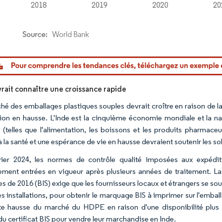
or Intelligence. La réutilisation nécessite une attribution sous CC BY 4.0.
vrait connaître une croissance rapide
hé des emballages plastiques souples devrait croître en raison de la 
ion en hausse. L'Inde est la cinquième économie mondiale et la nati
s (telles que l'alimentation, les boissons et les produits pharmace
à la santé et une espérance de vie en hausse devraient soutenir les s
ier 2024, les normes de contrôle qualité imposées aux expédi
llement entrées en vigueur après plusieurs années de traitement. L
es de 2016 (BIS) exige que les fournisseurs locaux et étrangers se so
es installations, pour obtenir le marquage BIS à imprimer sur l'embal
te hausse du marché du HDPE en raison d'une disponibilité plus 
du certificat BIS pour vendre leur marchandise en Inde.