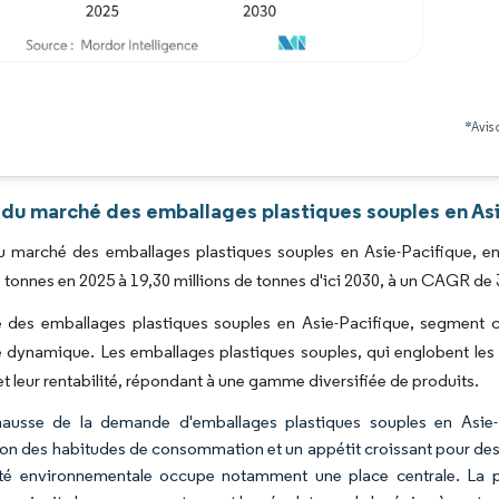
Image © Mordor Intelligence. La réutilisation nécessite une attribution sous CC BY 4.0
*Avis 
 du marché des emballages plastiques souples en Asi
 du marché des emballages plastiques souples en Asie-Pacifique, 
e tonnes en 2025 à 19,30 millions de tonnes d'ici 2030, à un CAGR de 
des emballages plastiques souples en Asie-Pacifique, segment clé
 dynamique. Les emballages plastiques souples, qui englobent les m
 et leur rentabilité, répondant à une gamme diversifiée de produits.
ausse de la demande d'emballages plastiques souples en Asie-Pa
tion des habitudes de consommation et un appétit croissant pour de
ité environnementale occupe notamment une place centrale. La 