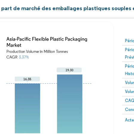
t part de marché des emballages plastiques souples 
Péri
Péri
Prév
Péri
Hist
Volu
Volu
CAGR
Conc
Acte