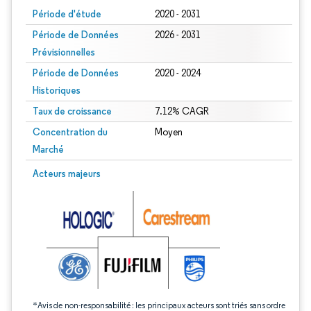
Période d'étude
2020 - 2031
Période de Données
2026 - 2031
Prévisionnelles
Période de Données
2020 - 2024
Historiques
Taux de croissance
7.12% CAGR
Concentration du
Moyen
Marché
Image © Mordor Intelligence. La réutilisation nécessite une attribution sous CC 
Acteurs majeurs
*Avis de non-responsabilité : les principaux acteurs sont triés sans ordre