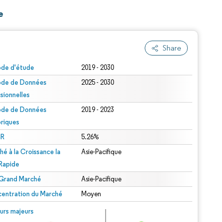
e
Share
ode d'étude
2019 - 2030
ode de Données
2025 - 2030
isionnelles
ode de Données
2019 - 2023
oriques
R
5.26%
hé à la Croissance la
Asie-Pacifique
 Rapide
 Grand Marché
Asie-Pacifique
entration du Marché
Moyen
urs majeurs