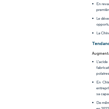
En reva
premièr
Le déve
opportu
La Chin
Tendanc
Augmentat
L'acide 
fabrica
polaires
En Chin
entrepr
sa capa
De même
en 2022