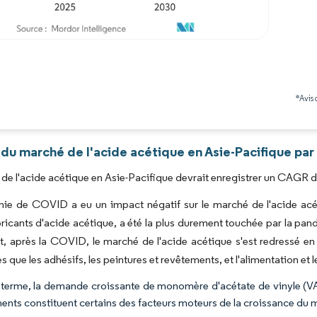
Image © Mordor Intelligence. La réutilisation nécessite une attribution sous CC BY 4.0
*Avis 
du marché de l'acide acétique en Asie-Pacifique par
de l'acide acétique en Asie-Pacifique devrait enregistrer un CAGR de
e de COVID a eu un impact négatif sur le marché de l'acide acéti
ricants d'acide acétique, a été la plus durement touchée par la pa
 après la COVID, le marché de l'acide acétique s'est redressé en r
les que les adhésifs, les peintures et revêtements, et l'alimentation et 
 terme, la demande croissante de monomère d'acétate de vinyle (VA
ents constituent certains des facteurs moteurs de la croissance du m