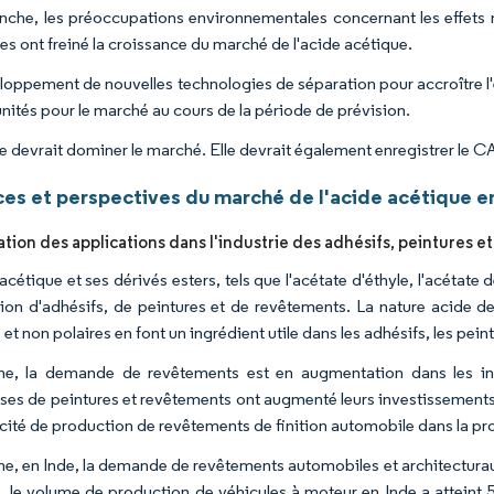
nche, les préoccupations environnementales concernant les effets n
es ont freiné la croissance du marché de l'acide acétique.
loppement de nouvelles technologies de séparation pour accroître l'e
nités pour le marché au cours de la période de prévision.
e devrait dominer le marché. Elle devrait également enregistrer le CA
es et perspectives du marché de l'acide acétique en
ion des applications dans l'industrie des adhésifs, peintures 
acétique et ses dérivés esters, tels que l'acétate d'éthyle, l'acétate 
tion d'adhésifs, de peintures et de revêtements. La nature acide 
 et non polaires en font un ingrédient utile dans les adhésifs, les pein
e, la demande de revêtements est en augmentation dans les indu
ises de peintures et revêtements ont augmenté leurs investissements
cité de production de revêtements de finition automobile dans la pr
, en Inde, la demande de revêtements automobiles et architecturaux
, le volume de production de véhicules à moteur en Inde a atteint 5