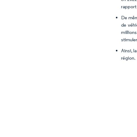
rapport
De même
de véhi
million
stimule
Ainsi, 
région.