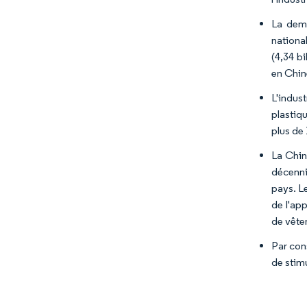
La dema
nationa
(4,34 bi
en Chine
L'indus
plastiqu
plus de 
La Chin
décenni
pays. Le
de l'ap
de vête
Par con
de stimu