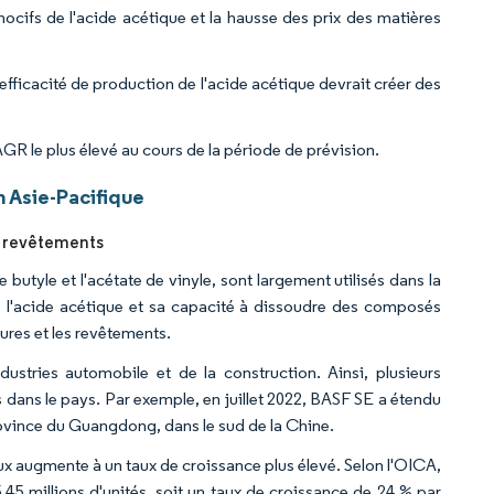
ocifs de l'acide acétique et la hausse des prix des matières
fficacité de production de l'acide acétique devrait créer des
GR le plus élevé au cours de la période de prévision.
 Asie-Pacifique
et revêtements
de butyle et l'acétate de vinyle, sont largement utilisés dans la
de l'acide acétique et sa capacité à dissoudre des composés
tures et les revêtements.
stries automobile et de la construction. Ainsi, plusieurs
 dans le pays. Par exemple, en juillet 2022, BASF SE a étendu
ovince du Guangdong, dans le sud de la Chine.
 augmente à un taux de croissance plus élevé. Selon l'OICA,
,45 millions d'unités, soit un taux de croissance de 24 % par