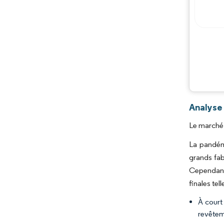
Analyse 
Le marché 
La pandémi
grands fab
Cependant,
finales tel
À court
revêtem