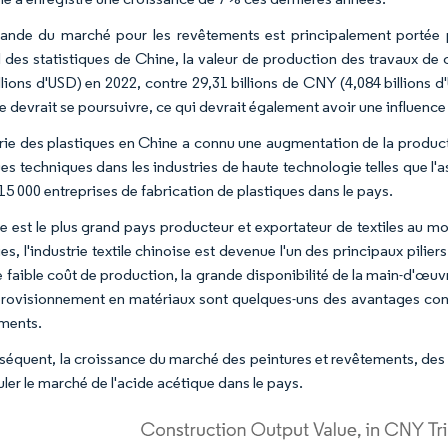
nde du marché pour les revêtements est principalement portée par
l des statistiques de Chine, la valeur de production des travaux de 
llions d'USD) en 2022, contre 29,31 billions de CNY (4,084 billions d
 devrait se poursuivre, ce qui devrait également avoir une influence 
trie des plastiques en Chine a connu une augmentation de la product
es techniques dans les industries de haute technologie telles que l'a
15 000 entreprises de fabrication de plastiques dans le pays.
e est le plus grand pays producteur et exportateur de textiles au 
es, l'industrie textile chinoise est devenue l'un des principaux pili
 faible coût de production, la grande disponibilité de la main-d'œuvr
provisionnement en matériaux sont quelques-uns des avantages concur
ments.
séquent, la croissance du marché des peintures et revêtements, des 
ler le marché de l'acide acétique dans le pays.