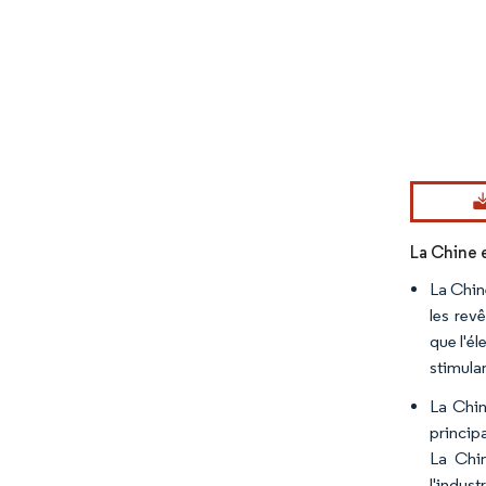
Image © Mord
La Chine 
La Chine
les rev
que l'él
stimula
La Chin
principa
La Chin
l'indust