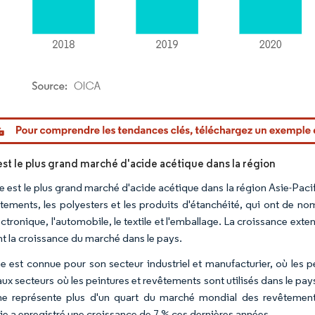
or Intelligence. La réutilisation nécessite une attribution sous CC BY 4.0.
est le plus grand marché d'acide acétique dans la région
 est le plus grand marché d'acide acétique dans la région Asie-Pacifi
êtements, les polyesters et les produits d'étanchéité, qui ont de n
ectronique, l'automobile, le textile et l'emballage. La croissance ext
nt la croissance du marché dans le pays.
e est connue pour son secteur industriel et manufacturier, où les 
ux secteurs où les peintures et revêtements sont utilisés dans le pays 
e représente plus d'un quart du marché mondial des revêtements
rie a enregistré une croissance de 7 % ces dernières années.