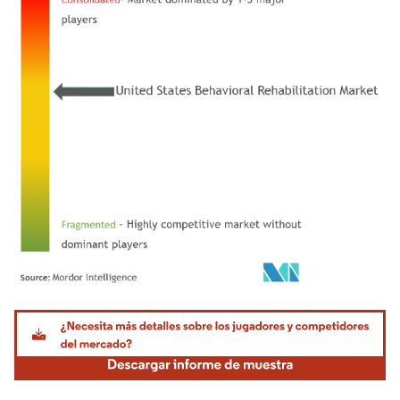
Imagen © Mordor Intelligence. El uso requiere atribución según CC BY 4.0.