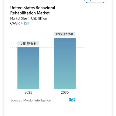
Imagen © Mordor Intelligence. El uso requiere atribución según CC BY 4.0.