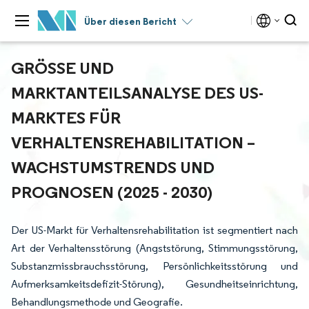
Über diesen Bericht
GRÖSSE UND M
ARKTANTEILSANALYSE DES US-M
ARKTES FÜR V
ERHALTENSREHABILITATION – W
ACHSTUMSTRENDS UND P
ROGNOSEN (2025 - 2030)
Der US-Markt für Verhaltensrehabilitation ist segmentiert nach
Art der Verhaltensstörung (Angststörung, Stimmungsstörung,
Substanzmissbrauchsstörung, Persönlichkeitsstörung und
Aufmerksamkeitsdefizit-Störung), Gesundheitseinrichtung,
Behandlungsmethode und Geografie.