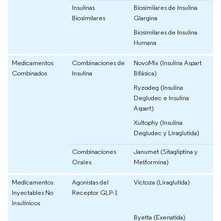
Insulinas
Biosimilares de Insulina
Biosimilares
Glargina
Biosimilares de Insulina
Humana
Medicamentos
Combinaciones de
NovoMix (Insulina Aspart
Combinados
Insulina
Bifásica)
Ryzodeg (Insulina
Degludec e Insulina
Aspart)
Xultophy (Insulina
Degludec y Liraglutida)
Combinaciones
Janumet (Sitagliptina y
Orales
Metformina)
Medicamentos
Agonistas del
Victoza (Liraglutida)
Inyectables No
Receptor GLP-1
Insulínicos
Byetta (Exenatida)