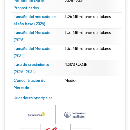
Período de Datos
2026 - 2031
Pronosticados
Tamaño del mercado en
1.26 Mil millones de dólares
el año base (2025)
Tamaño del Mercado
1.31 Mil millones de dólares
(2026)
Tamaño del Mercado
1.61 Mil millones de dólares
(2031)
Tasa de crecimiento
4.20% CAGR
(2026 - 2031)
Concentración del
Medio
Mercado
Imagen © Mordor Intelligence. El uso requiere atribución según CC BY 4.0.
Jugadores principales