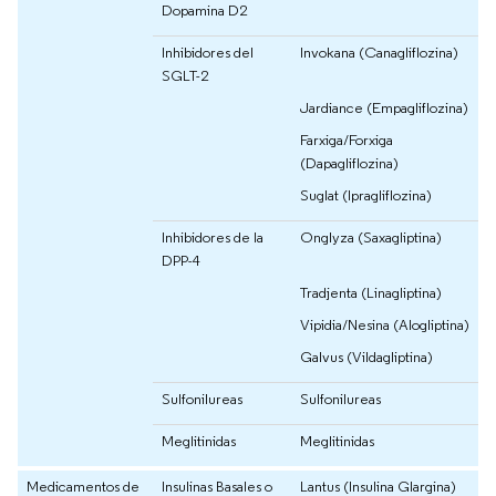
Dopamina D2
Inhibidores del
Invokana (Canagliflozina)
SGLT-2
Jardiance (Empagliflozina)
Farxiga/Forxiga
(Dapagliflozina)
Suglat (Ipragliflozina)
Inhibidores de la
Onglyza (Saxagliptina)
DPP-4
Tradjenta (Linagliptina)
Vipidia/Nesina (Alogliptina)
Galvus (Vildagliptina)
Sulfonilureas
Sulfonilureas
Meglitinidas
Meglitinidas
Medicamentos de
Insulinas Basales o
Lantus (Insulina Glargina)