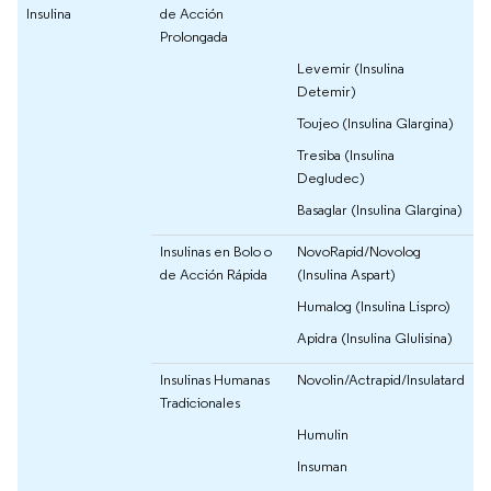
Insulina
de Acción
Prolongada
Levemir (Insulina
Detemir)
Toujeo (Insulina Glargina)
Tresiba (Insulina
Degludec)
Basaglar (Insulina Glargina)
Insulinas en Bolo o
NovoRapid/Novolog
de Acción Rápida
(Insulina Aspart)
Humalog (Insulina Lispro)
Apidra (Insulina Glulisina)
Insulinas Humanas
Novolin/Actrapid/Insulatard
Tradicionales
Humulin
Insuman