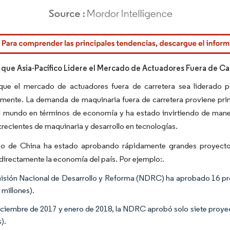
rdor Intelligence. El uso requiere atribución según CC BY 4.0.
 que Asia-Pacífico Lidere el Mercado de Actuadores Fuera de Ca
que el mercado de actuadores fuera de carretera sea liderado p
amente. La demanda de maquinaria fuera de carretera proviene pri
l mundo en términos de economía y ha estado invirtiendo de maner
crecientes de maquinaria y desarrollo en tecnologías.
no de China ha estado aprobando rápidamente grandes proyectos d
directamente la economía del país. Por ejemplo:.
sión Nacional de Desarrollo y Reforma (NDRC) ha aprobado 16 proy
 millones).
iciembre de 2017 y enero de 2018, la NDRC aprobó solo siete proyec
).