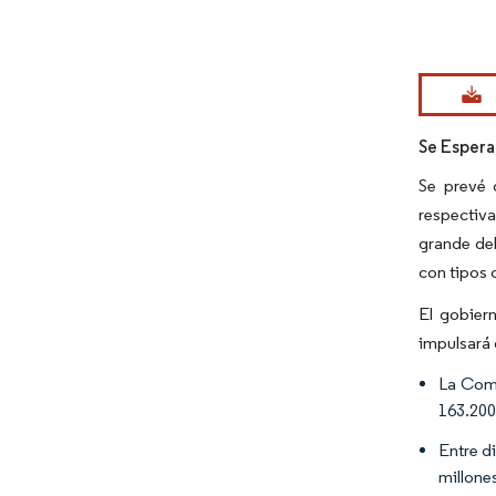
Imagen © Mo
Se Espera
Se prevé 
respectiv
grande de
con tipos 
El gobier
impulsará 
La Comi
163.200
Entre d
millones