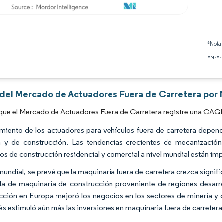
Imagen © Mordor Intelligence. El uso requiere atribución según CC BY 4.0.
*Nota
espec
s del Mercado de Actuadores Fuera de Carretera por 
que el Mercado de Actuadores Fuera de Carretera registre una CAGR 
imiento de los actuadores para vehículos fuera de carretera depend
a y de construcción. Las tendencias crecientes de mecanización
os de construcción residencial y comercial a nivel mundial están im
 mundial, se prevé que la maquinaria fuera de carretera crezca signi
 de maquinaria de construcción proveniente de regiones desarro
cción en Europa mejoró los negocios en los sectores de minería y 
rés estimuló aún más las inversiones en maquinaria fuera de carrete