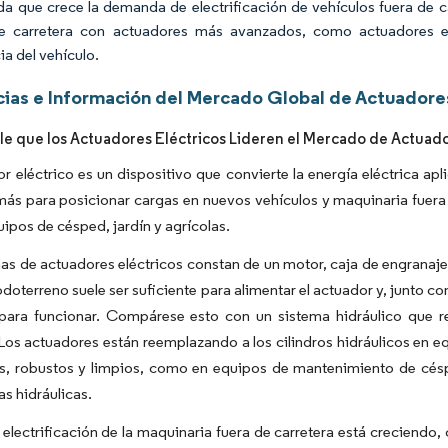
a que crece la demanda de electrificación de vehículos fuera de c
e carretera con actuadores más avanzados, como actuadores elé
ia del vehículo.
ias e Información del Mercado Global de Actuadore
le que los Actuadores Eléctricos Lideren el Mercado de Actuad
r eléctrico es un dispositivo que convierte la energía eléctrica ap
ás para posicionar cargas en nuevos vehículos y maquinaria fuera 
uipos de césped, jardín y agrícolas.
as de actuadores eléctricos constan de un motor, caja de engranajes
odoterreno suele ser suficiente para alimentar el actuador y, junto con
o para funcionar. Compárese esto con un sistema hidráulico que
 Los actuadores están reemplazando a los cilindros hidráulicos e
, robustos y limpios, como en equipos de mantenimiento de césp
as hidráulicas.
e electrificación de la maquinaria fuera de carretera está creciendo, 