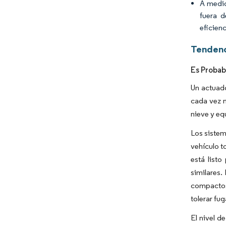
A medid
fuera d
eficienc
Tendenc
Es Probab
Un actuado
cada vez m
nieve y eq
Los sistem
vehículo t
está list
similares.
compactos
tolerar fug
El nivel d