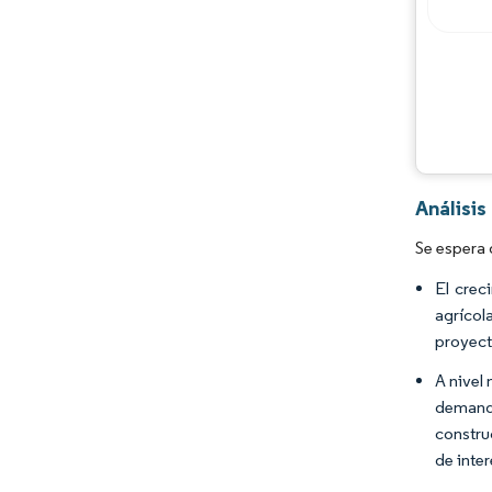
Análisi
Se espera 
El crec
agrícol
proyect
A nivel
demanda
constru
de inte