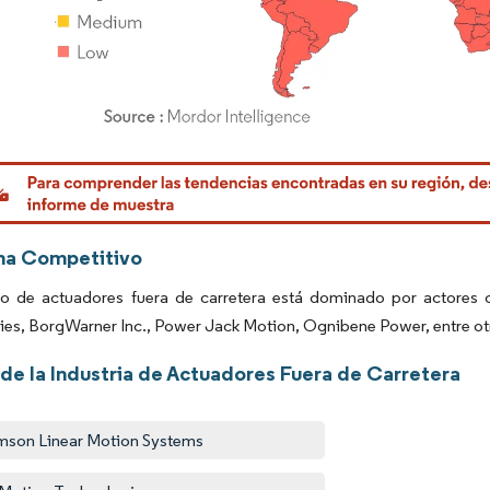
rdor Intelligence. El uso requiere atribución según CC BY 4.0.
ma Competitivo
o de actuadores fuera de carretera está dominado por actore
es, BorgWarner Inc., Power Jack Motion, Ognibene Power, entre ot
 de la Industria de Actuadores Fuera de Carretera
son Linear Motion Systems