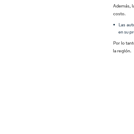
Además, la
costo.
Las aut
en su p
Por lo tan
la región.