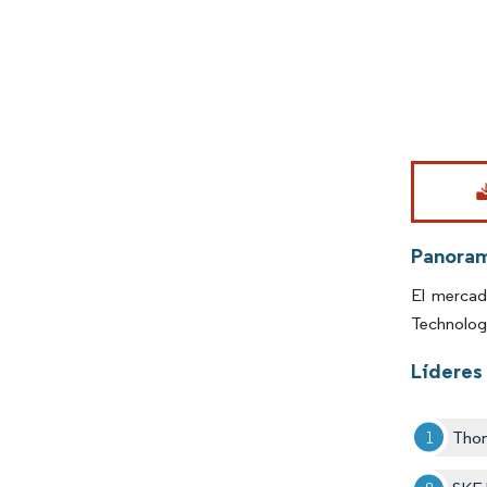
Imagen © Mo
Panora
El mercad
Technologi
Líderes
Thom