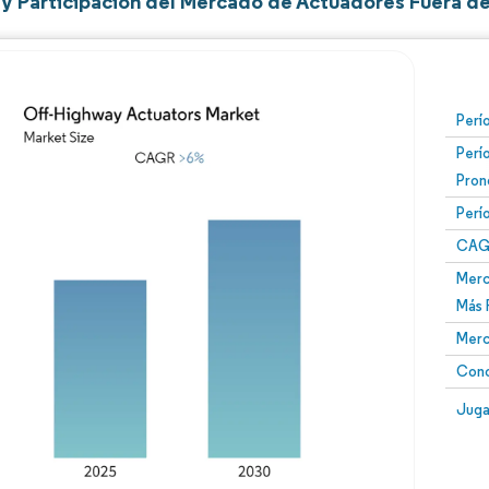
y Participación del Mercado de Actuadores Fuera d
Perí
Perí
Pron
Perí
CAG
Merc
Más 
Merc
Conc
Juga