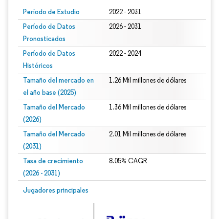
Período de Estudio
2022 - 2031
Período de Datos
2026 - 2031
Pronosticados
Período de Datos
2022 - 2024
Históricos
Tamaño del mercado en
1.26 Mil millones de dólares
el año base (2025)
Tamaño del Mercado
1.36 Mil millones de dólares
(2026)
Tamaño del Mercado
2.01 Mil millones de dólares
(2031)
Tasa de crecimiento
8.05% CAGR
(2026 - 2031)
Imagen © Mordor Intelligence. El uso requiere atribución según CC BY 4.0.
Jugadores principales