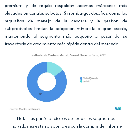
premium y de regalo respaldan además márgenes más
elevados en canales selectos. Sin embargo, desafíos como los
requisitos de manejo de la cáscara y la gestión de
subproductos limitan la adopción minorista a gran escala,
manteniendo el segmento más pequeño a pesar de su
trayectoria de crecimiento más rápida dentro del mercado.
Nota: Las participaciones de todos los segmentos
Imagen © Mordor Intelligence. El uso requiere atribución según CC BY 4.0.
individuales están disponibles con la compra del informe