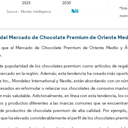
*Nota
espec
Imagen © Mordor Intelligence. El uso requiere atribución según CC BY 4.0.
s del Mercado de Chocolate Premium de Oriente Medio
 que el Mercado de Chocolate Premium de Oriente Medio y Áfr
o.
te popularidad de los chocolates premium como artículos de regal
mercado en la región. Además, esta tendencia ha creado más oportu
Inc., Mondelez International y Nestle, están abordando con un nú
resados en reformular o relanzar sus chocolates de consumo masiv
 más saludable. Adicionalmente, en línea con esta tendencia, los
os y productos diferentes a las marcas comunes que se encuentran
e productos de chocolate premium de alta calidad. Por ejemplo, 
 que ha elevado considerablemente el perfil de los chocolates premi