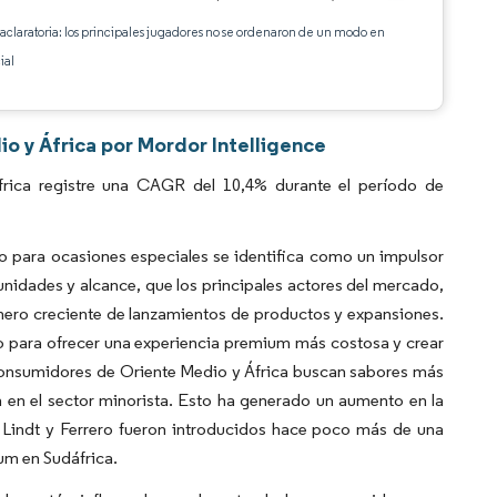
 aclaratoria: los principales jugadores no se ordenaron de un modo en
ial
 y África por Mordor Intelligence
ica registre una CAGR del 10,4% durante el período de
o para ocasiones especiales se identifica como un impulsor
nidades y alcance, que los principales actores del mercado,
mero creciente de lanzamientos de productos y expansiones.
o para ofrecer una experiencia premium más costosa y crear
 consumidores de Oriente Medio y África buscan sabores más
 en el sector minorista. Esto ha generado un aumento en la
Lindt y Ferrero fueron introducidos hace poco más de una
um en Sudáfrica.