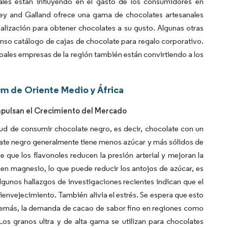
ales están influyendo en el gasto de los consumidores en
rey and Galland ofrece una gama de chocolates artesanales
nalización para obtener chocolates a su gusto. Algunas otras
o catálogo de cajas de chocolate para regalo corporativo.
pales empresas de la región también están convirtiendo a los
m de Oriente Medio y África
Impulsan el Crecimiento del Mercado
alud de consumir chocolate negro, es decir, chocolate con un
late negro generalmente tiene menos azúcar y más sólidos de
que los flavonoles reducen la presión arterial y mejoran la
 en magnesio, lo que puede reducir los antojos de azúcar, es
algunos hallazgos de investigaciones recientes indican que el
nvejecimiento. También alivia el estrés. Se espera que esto
Además, la demanda de cacao de sabor fino en regiones como
os granos ultra y de alta gama se utilizan para chocolates