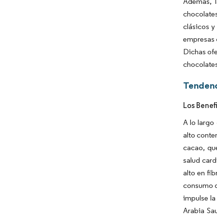
Además, l
chocolate
clásicos y
empresas 
Dichas ofe
chocolates
Tendenc
Los Benef
A lo largo
alto conte
cacao, que
salud card
alto en fi
consumo de
impulse l
Arabia Sau