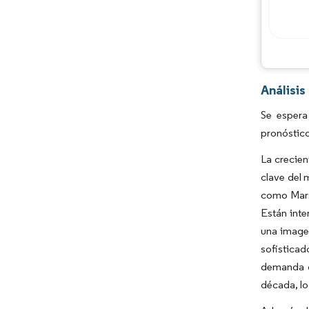
Análisi
Se espera
pronóstic
La crecien
clave del 
como Mars 
Están inte
una imagen
sofisticad
demanda d
década, lo