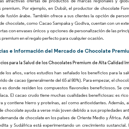
as atractivas ofertas de productos de marcas regionales y glob
s premium. Por ejemplo, en Dubái, el productor de chocolate For
 de fusión árabe. También ofrece a sus clientes la opción de perso
de chocolate, como Cacao Sampaka y Godiva, cuentan con un extens
rtas con envases únicos y opciones de personalización de las princi
 premium en el regalo perfecto para cualquier ocasión.
ias e Información del Mercado de Chocolate Premiu
icios para la Salud de los Chocolates Premium de Alta Calidad 
 de los años, varios estudios han señalado los beneficios para la s
nido de cacao (generalmente del 65 al 80%). Para empezar, el choco
 es donde residen los compuestos flavonoles beneficiosos. Se cree 
íaca. El cacao crudo tiene muchas cualidades beneficiosas: es rico
bra y contiene hierro y proteínas, así como antioxidantes. Además, 
 chocolate ayuda a verse más joven debido a sus propiedades antie
a demanda de chocolate en los países de Oriente Medio y África. 
dita y Sudáfrica está experimentando un crecimiento sustancial. L