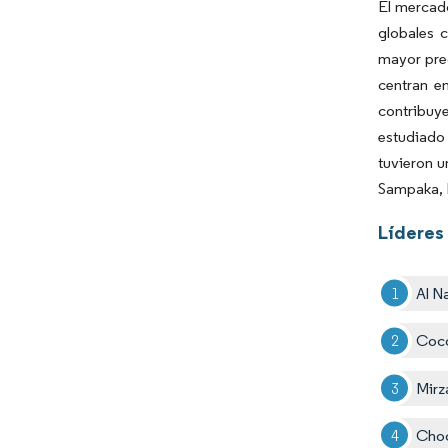
El mercado
globales 
mayor pre
centran e
contribuye
estudiado 
tuvieron 
Sampaka, 
Líderes
Al N
Coc
Mirz
Choc