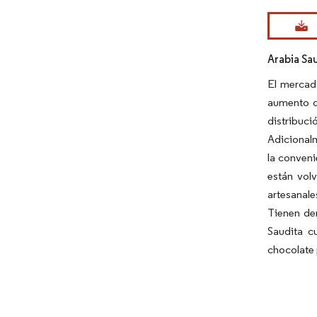
Imagen © Mo
Arabia Sa
El mercado
aumento d
distribuc
Adicionalm
la conveni
están vol
artesanale
Tienen de
Saudita c
chocolate 