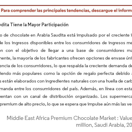
rdor Intelligence. El uso requiere atribución según CC BY 4.0.
udita Tiene la Mayor Participación
 de chocolate en Arabia Saudita está impulsado por el creciente 
e los ingresos disponibles entre los consumidores de ingresos me
ión con el objetivo de llegar a una base de consumidores má
ente, la mayoría de los fabricantes ofrecen opciones de envase ún
encia de los consumidores, lo que respalda la creciente demanda d
viendo más populares como la opción de regalo perfecta debido a 
s están elaborados con ingredientes naturales con una huella de ca
manda entre los consumidores del país. Además, en línea con est
uentan con un canal de distribución organizado. Los supermer
premium de alto precio, lo que se espera que impulse aún más las ve