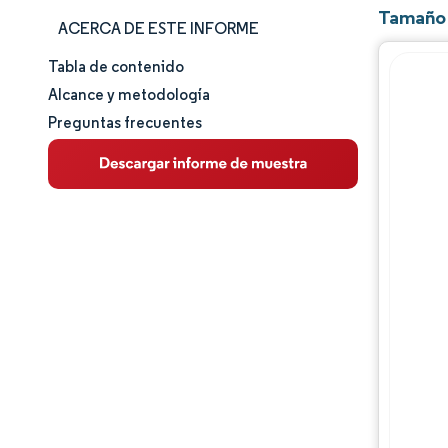
Tamaño 
ACERCA DE ESTE INFORME
Tabla de contenido
Tamaño y cuota de mercado
Alcance y metodología
Preguntas frecuentes
Análisis de mercado
Tendencias e ideas
Análisis de segmentos
Análisis geográfico
Panorama regulatorio
Análisis de la cadena de valor
Panorama competitivo