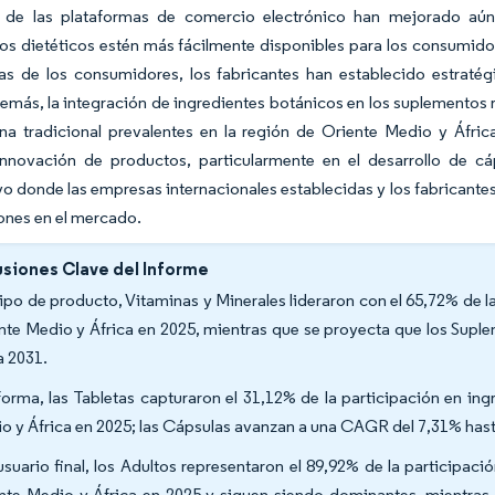
 de las plataformas de comercio electrónico han mejorado aún
s dietéticos estén más fácilmente disponibles para los consumidore
ias de los consumidores, los fabricantes han establecido estraté
emás, la integración de ingredientes botánicos en los suplementos r
na tradicional prevalentes en la región de Oriente Medio y Áfr
innovación de productos, particularmente en el desarrollo de c
o donde las empresas internacionales establecidas y los fabricante
ones en el mercado.
siones Clave del Informe
tipo de producto, Vitaminas y Minerales lideraron con el 65,72% de 
nte Medio y África en 2025, mientras que se proyecta que los Supl
a 2031.
forma, las Tabletas capturaron el 31,12% de la participación en i
o y África en 2025; las Cápsulas avanzan a una CAGR del 7,31% has
usuario final, los Adultos representaron el 89,92% de la participa
nte Medio y África en 2025 y siguen siendo dominantes, mientra