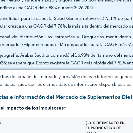
ndirse a una CAGR del 7,88% durante 2026-2031.
beneficios para la salud, la Salud General retuvo el 32,11% de pa
cular crezca a una CAGR del 7,76%, la más alta dentro del mercado d
canal de distribución, las Farmacias y Droguerías mantuvieron
rmercados/Hipermercados están preparados para la CAGR más rápi
geografía, Arabia Saudita comandó el 16,98% del tamaño del merca
025; se espera que Egipto registre la CAGR más rápida del 7,51% en
cifras de tamaño del mercado y previsión de este informe se gener
ce, actualizado con los últimos datos e información disponibles a par
ias e Información del Mercado de Suplementos Dieté
del Impacto de los Impulsores
*
R
(~) % DE IMPACTO EN
EL PRONÓSTICO DE