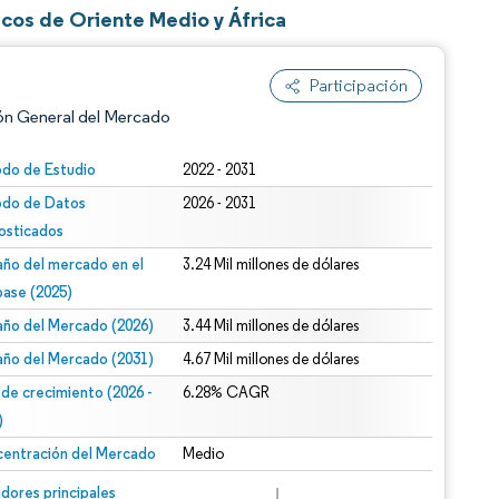
cos de Oriente Medio y África
Participación
ón General del Mercado
odo de Estudio
2022 - 2031
odo de Datos
2026 - 2031
osticados
ño del mercado en el
3.24 Mil millones de dólares
base (2025)
ño del Mercado (2026)
3.44 Mil millones de dólares
n según CC BY 4.0.
ño del Mercado (2031)
4.67 Mil millones de dólares
 de crecimiento (2026 -
6.28% CAGR
)
entración del Mercado
Medio
n © Mordor Intelligence. El uso requiere atribución según CC BY 4.0.
dores principales