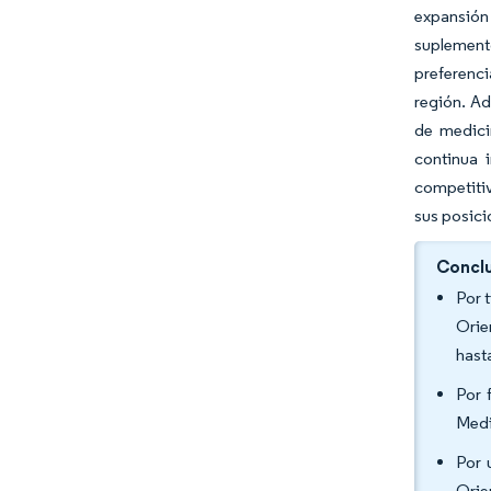
expansión
suplemento
preferenc
región. Ad
de medici
continua 
competitiv
sus posici
Conclu
Por 
Orie
hast
Por 
Medi
Por 
Orie