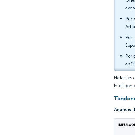
expa
Por 
Arti
Por 
Supe
Por 
en 2
Nota: Las 
Intelligen
Tendenc
Análisis 
IMPULSO