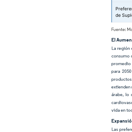
Prefere
de Supl
Fuente: Mo
El Aumen
La región 
consumo de
promedio g
para 205
productos 
extienden 
árabe, lo
cardiovasc
vida en to
Expansió
Las prefer