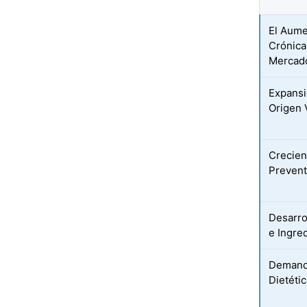
El Aume
Crónica
Mercad
Expansi
Origen 
Crecien
Preventi
Desarro
e Ingre
Demanda
Dietéti