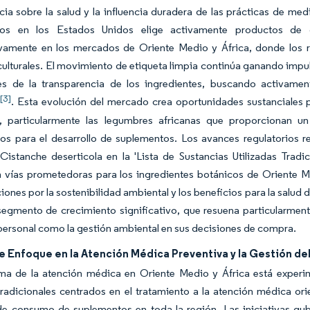
cia sobre la salud y la influencia duradera de las prácticas de me
tos en los Estados Unidos elige activamente productos de o
tivamente en los mercados de Oriente Medio y África, donde los 
culturales. El movimiento de etiqueta limpia continúa ganando imp
es de la transparencia de los ingredientes, buscando activament
[3]
s
. Esta evolución del mercado crea oportunidades sustanciales 
s, particularmente las legumbres africanas que proporcionan u
sos para el desarrollo de suplementos. Los avances regulatorios 
Cistanche deserticola en la 'Lista de Sustancias Utilizadas Trad
n vías prometedoras para los ingredientes botánicos de Oriente M
ones por la sostenibilidad ambiental y los beneficios para la salu
egmento de crecimiento significativo, que resuena particularment
personal como la gestión ambiental en sus decisiones de compra.
 Enfoque en la Atención Médica Preventiva y la Gestión del
ma de la atención médica en Oriente Medio y África está experim
adicionales centrados en el tratamiento a la atención médica ori
de consumo de suplementos en toda la región. Las iniciativas g