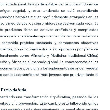
dicina tradicional. Una parte notable de los consumidores de
rigen vegetal, y esta tendencia se está expandiendo
remedios herbales siguen profundamente arraigados en las
ulso a medida que los consumidores se vuelven cada vez más
e productos libres de aditivos artificiales y compuestos
para que los fabricantes aprovechen los recursos botánicos
n contenido proteico sustancial y compuestos bioactivos
recientes, como lo demuestra la incorporación por parte de
icionalmente como Alimento y Medicina Tradicional China',
edio y África en el mercado global. La convergencia de las
d documentados posiciona a los suplementos de origen vegetal
e con los consumidores más jóvenes que priorizan tanto el
 Estilo de Vida
entando una transformación significativa, pasando de los
entada a la prevención. Este cambio está influyendo en los
ubernamentales están desempeñando un papel clave en esta