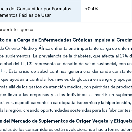
ncia del Consumidor por Formatos
+0.4%
ementos Fáciles de Usar
rdor Intelligence
to de la Carga de Enfermedades Crónicas Impulsa el Creci
de Oriente Medio y África enfrenta una importante carga de enferm
 suplementos. La prevalencia de la diabetes, que afecta al 17% d
lobal del 11,1%, representa un desafío de salud sustancial, con u
[1]
0
. Esta crisis de salud continua genera una demanda constante
que ayudan a controlar los niveles de glucosa en sangre y apoyan 
más allá de los gastos de atención médica, con pérdidas de product
 que lleva a las empresas y a los individuos a invertir en suple
ulares, específicamente la cardiopatía isquémica y la hipertensión,
da la región, creando oportunidades sostenidas para los fabricantes
n del Mercado de Suplementos de Origen Vegetal y Etiquet
encias de los consumidores están evolucionando hacia formulacione