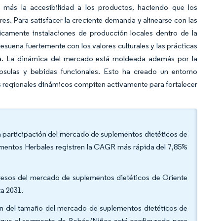
 más la accesibilidad a los productos, haciendo que los
s. Para satisfacer la creciente demanda y alinearse con las
gicamente instalaciones de producción locales dentro de la
esuena fuertemente con los valores culturales y las prácticas
ica. La dinámica del mercado está moldeada además por la
ápsulas y bebidas funcionales. Esto ha creado un entorno
s regionales dinámicos compiten activamente para fortalecer
la participación del mercado de suplementos dietéticos de
ementos Herbales registren la CAGR más rápida del 7,85%
ngresos del mercado de suplementos dietéticos de Oriente
ta 2031.
ción del tamaño del mercado de suplementos dietéticos de
s que el segmento de Bebés/Niños está configurado para