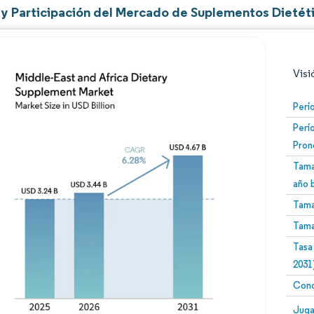
y Participación del Mercado de Suplementos Dietéti
Visi
Perí
Perí
Pron
Tama
año 
Tama
Imagen © Mordor Intelligence. El uso requiere atribució
Tama
Tasa
2031
Conc
Image
Juga