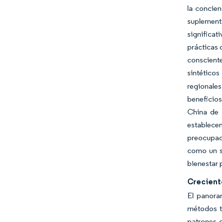
la concien
suplemen
significa
prácticas 
conscient
sintético
regionale
beneficio
China de 
establece
preocupaci
como un s
bienestar 
Creciente
El panora
métodos tr
patrones 