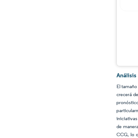
Jugadores principales
Oportunidades y perspectivas
Desarrollos de la industria
Análisi
El tamaño 
crecerá de
pronóstico
particular
iniciativa
de manera
CCG, lo q