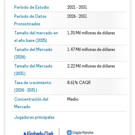
Período de Estudio
2021 - 2031
Período de Datos
2026 - 2031
Pronosticados
Tamaño del mercado en
1.35 Mil millones de dólares
el año base (2025)
Tamaño del Mercado
1.47 Mil millones de dólares
(2026)
Tamaño del Mercado
2.22 Mil millones de dólares
(2031)
Tasa de crecimiento
8.61% CAGR
(2026 - 2031)
Concentración del
Medio
Mercado
Imagen © Mordor Intelligence. El uso requiere atribución según CC BY 4.0.
Jugadores principales