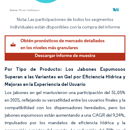
Nota: Las participaciones de todos los segmentos
Imagen © Mordor Intelligence. El uso requiere atribución según CC BY 4.0.
individuales están disponibles con la compra del informe
Por Tipo de Producto: Los Jabones Espumosos
Superan a las Variantes en Gel por Eficiencia Hídrica y
Mejoras en la Experiencia del Usuario
Los jabones en gel mantuvieron una participación del 51,05%
en 2025, reflejando su versatilidad entre los usuarios finales y la
compatibilidad con los dispensadores heredados, pero los
jabones espumosos están aumentando a una CAGR del 9,24%,
impulsados por los mandatos de eficiencia hídrica y la