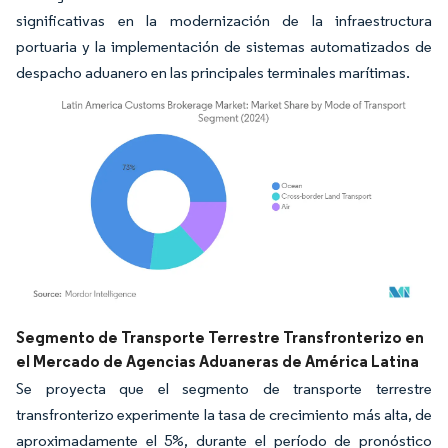
significativas en la modernización de la infraestructura
portuaria y la implementación de sistemas automatizados de
despacho aduanero en las principales terminales marítimas.
Imagen © Mordor Intelligence. El uso requiere atribución según CC BY 4.0.
Segmento de Transporte Terrestre Transfronterizo en
el Mercado de Agencias Aduaneras de América Latina
Se proyecta que el segmento de transporte terrestre
transfronterizo experimente la tasa de crecimiento más alta, de
aproximadamente el 5%, durante el período de pronóstico