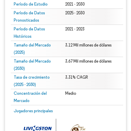
Período de Estudio
2021 - 2030
Período de Datos
2025 - 2030
Pronosticados
Período de Datos
2021 - 2023
Históricos
Tamaño del Mercado
3.12 Mil millones de dólares
(2025)
Tamaño del Mercado
3.67 Mil millones de dólares
(2030)
Tasa de crecimiento
3.31% CAGR
(2025 - 2030)
Concentración del
Medio
Mercado
Imagen © Mordor Intelligence. El uso requiere atribución según CC BY 4.0.
Jugadores principales