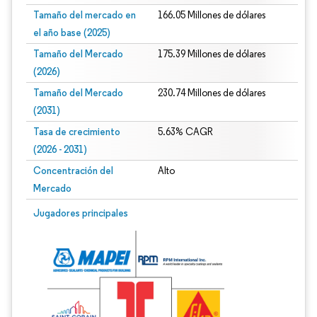
Tamaño del mercado en
166.05 Millones de dólares
el año base (2025)
Tamaño del Mercado
175.39 Millones de dólares
(2026)
Tamaño del Mercado
230.74 Millones de dólares
(2031)
Tasa de crecimiento
5.63% CAGR
(2026 - 2031)
Concentración del
Alto
Mercado
Imagen © Mordor Intelligence. El uso requiere atribución según CC BY 4.0.
Jugadores principales