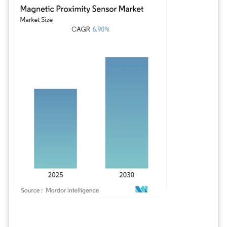
Imagen © Mordor Intelligence. El uso requiere atribución según CC BY 4.0.