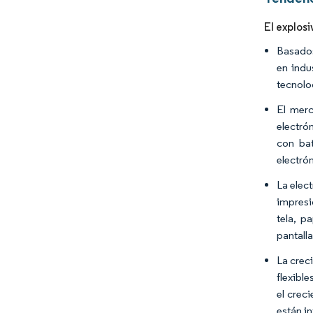
El explos
Basados
en indu
tecnolo
El merc
electró
con ba
electrón
La elec
impresi
tela, p
pantalla
La crec
flexibl
el crec
están i