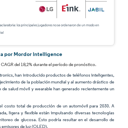
 aclaratoria: los principales jugadores no se ordenaron de un modo en
ial
sa por Mordor Intelligence
na CAGR del 18,2% durante el período de pronóstico.
ronics, han introducido productos de teléfonos inteligentes,
vejecimiento de la población mundial y al aumento drástico de
o de salud móvil y wearable han generado recientemente un
l costo total de producción de un automóvil para 2030. A
ada, ligera y flexible están impulsando diversas tecnologías
toreo de glucosa. Esto podría resultar en el desarrollo de
os emisores de luz (OLED).