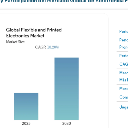
y Participación del Mercado Global de Electrónica F
Perí
Perí
Pron
Perí
CAG
Merc
Más 
Merc
Conc
Juga