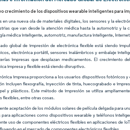
ivo crecimiento de los dispositivos wearable inteligentes para i
 en una nueva ola de materiales digitales, los sensores y la electrón
strias que van desde la atención médica hasta la automotriz y la 
gía médica inteligente, automotriz, manufactura inteligente, Interne
ado global de impresión de electrónica flexible está siendo impuls
nicos, electrónica portátil, sensores inalámbricos y embalaje intel
terías impresas que desplazan medicamentos. El crecimiento d
ica impresa y flexible está siendo disruptivo.
trónica impresa proporciona a los usuarios dispositivos fotónicos y 
ón incluyen flexografía, inyección de tinta, huecograbado e impre
apel y plásticos. Este método de impresión se utiliza ampliamente
s flexibles, entre otras cosas.
iente aceptación de los módulos solares de película delgada para un
es para aplicaciones como dispositivos wearable y teléfonos inteli
iente uso de componentes eléctricos flexibles en aplicaciones de IoT
nfluyendo en el mercado de componentes electrónicos flexibles.