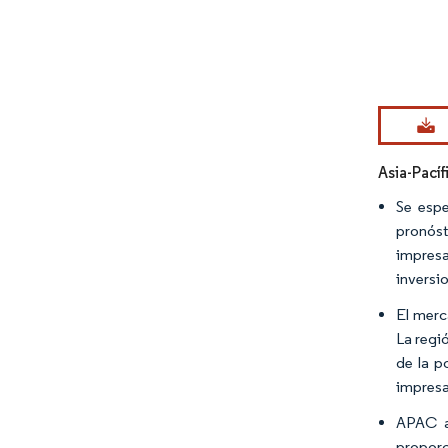
Imagen © Mo
Asia-Pací
Se espe
pronóst
impresa
inversi
El merc
La regi
de la p
impresa
APAC al
proporc