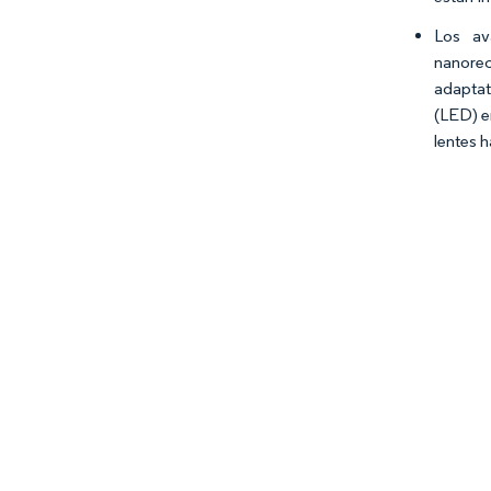
Los av
nanorec
adaptat
(LED) en
lentes 