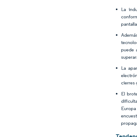
La indu
conform
pantall
Además,
tecnolog
puede a
superar
La apar
electró
cierres 
El brot
dificul
Europa 
encuest
propag
Tendenc