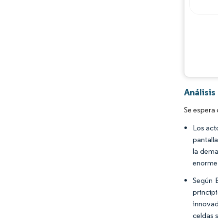
Análisis
Se espera 
Los act
pantall
la dema
enorme 
Según B
princip
innovad
celdas 