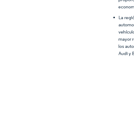
economí
La regi
automot
vehícul
mayor r
los aut
Audi y 