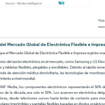
Imagen © Mordor Intelligence. El uso requiere atribución según CC BY 4.0.
*Nota
espec
 del Mercado Global de Electrónica Flexible e Impre
que el Mercado Global de Electrónica Flexible e Impresa registre u
ores del sector electrónico en el mercado, como Samsung y LG Elect
as y tabletas flexibles, plegables y enrollables. Debido al rápido en
nda de atención médica domiciliaria, las tecnologías de monitore
interés a nivel mundial.
NP Media, los componentes electrónicos representarán el 50% de
ios de la década, era solo el 30%. Los avances en electrónica delg
oras, desde televisores curvos hasta lentes de contacto para moni
solares imprimibles y pantallas flexibles basadas en diodos orgánic