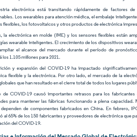
stria electrónica está transitando rápidamente de factores de
ables. Los wearables para atención médica, el embalaje inteligente, l
as flexibles, los fotovoltaicos y otros productos de electrónica impr
 la electrónica en molde (IME) y los sensores flexibles están ampl
ías wearable inteligentes. El crecimiento de los dispositivos wearabl
mpliar el alcance del mercado durante el período de pronósti
á los 1.105 millones para 2021.
ición y expansión del COVID-19 ha impactado significativament
nica flexible y la electrónica. Por otro lado, el mercado de la elect
globales que han resultado en el cierre total de todos los lugares públ
e de COVID-19 causó importantes retrasos para los fabricantes 
tades para mantener las fábricas funcionando a plena capacidad. 
dependen de componentes fabricados en China. En febrero, IPC
ó al 65% de los 150 fabricantes y proveedores de electrónica que p
ación del COVID-19.
ias e Información del Mercado Global de Electrónica