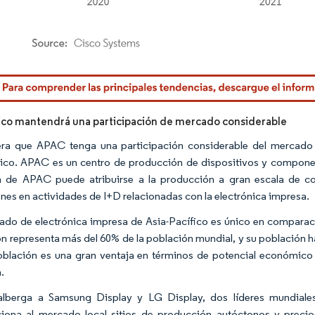
rdor Intelligence. El uso requiere atribución según CC BY 4.0.
fico mantendrá una participación de mercado considerable
ra que APAC tenga una participación considerable del mercado 
ico. APAC es un centro de producción de dispositivos y componen
 de APAC puede atribuirse a la producción a gran escala de co
ones en actividades de I+D relacionadas con la electrónica impresa.
ado de electrónica impresa de Asia-Pacífico es único en comparaci
ón representa más del 60% de la población mundial, y su población h
oblación es una gran ventaja en términos de potencial económico y
.
berga a Samsung Display y LG Display, dos líderes mundiales e
iona al mercado local sitios de producción autóctonos y preci