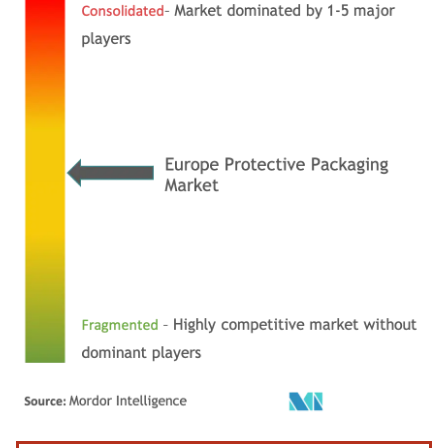
Imagen © Mordor Intelligence. El uso requiere atribución según CC BY 4.0.